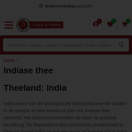
Gratis verzending
vanaf €39*
0
0
Home
/
Indiase thee
Theeland: India
India is een van de belangrijkste theeproducerende landen
in de wereld. In veel theeën is dan ook Indiase thee
verwerkt. Het land kent bovendien de twee na grootste
bevolking. De theeplant is een autochtone plantensoort in
Oost en Noord India en het zou maar zo kunnen dat in India