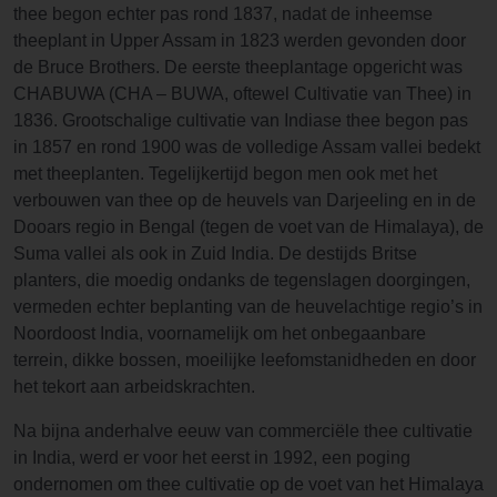
thee begon echter pas rond 1837, nadat de inheemse
theeplant in Upper Assam in 1823 werden gevonden door
de Bruce Brothers. De eerste theeplantage opgericht was
CHABUWA (CHA – BUWA, oftewel Cultivatie van Thee) in
1836. Grootschalige cultivatie van Indiase thee begon pas
in 1857 en rond 1900 was de volledige Assam vallei bedekt
met theeplanten. Tegelijkertijd begon men ook met het
verbouwen van thee op de heuvels van Darjeeling en in de
Dooars regio in Bengal (tegen de voet van de Himalaya), de
Suma vallei als ook in Zuid India. De destijds Britse
planters, die moedig ondanks de tegenslagen doorgingen,
vermeden echter beplanting van de heuvelachtige regio’s in
Noordoost India, voornamelijk om het onbegaanbare
terrein, dikke bossen, moeilijke leefomstanidheden en door
het tekort aan arbeidskrachten.
Na bijna anderhalve eeuw van commerciële thee cultivatie
in India, werd er voor het eerst in 1992, een poging
ondernomen om thee cultivatie op de voet van het Himalaya