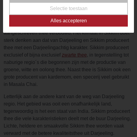
significante hoeveelheden
losse thee
als ook andere
Selectie toestaan
gewassen. Het is lang zo bekend niet in de wereld als
andere regio’s in India zoals Darjeeling en Assam, maar is
Alles accepteren
nog steeds een regio van belang die een aantal hoog
aangeschreven thee verbouwd. Het klimaat in Sikkim doet
sterk denken aan dat van Darjeeling en Sikkim produceert
thee met een Darjeelingachtig karakter. Sikkim produceert
exclusief of bijna exclusief
zwarte thee
, in tegenstelling tot
naburige regio´s die begonnen zijn met de productie van
groene, witte en oolong thee. Naast thee is Sikkim ook een
grote producent van kardemom, een specerij veel gebruikt
in Masala Chai.
Letterlijk aan de andere kant van de weg van Darjeeling
regio. Het gebied was ooit een onafhankelijk land,
tegenwoordig is het een staat van India. Sikkim produceert
thee die vele karakteristieken deelt met de buur Darjeeling.
Lichte, heldere en smaakvolle Sikkim thee worden vaak
verward met de betere kwaliteitsthee uit Darjeeling.