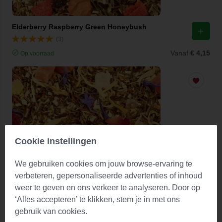
Elderberry Raspberry Green Honeybush
(3)
Vanaf
€ 4,15
Op voorraad
Cookie instellingen
We gebruiken cookies om jouw browse-ervaring te
verbeteren, gepersonaliseerde advertenties of inhoud
weer te geven en ons verkeer te analyseren. Door op
‘Alles accepteren’ te klikken, stem je in met ons
gebruik van cookies.