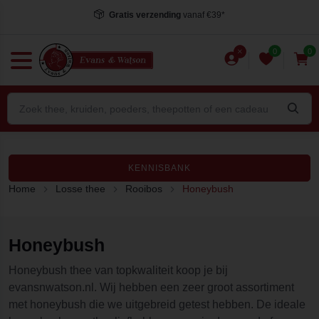
Gratis verzending
vanaf €39*
0
0
KENNISBANK
Home
Losse thee
Rooibos
Honeybush
Honeybush
Honeybush thee van topkwaliteit koop je bij
evansnwatson.nl. Wij hebben een zeer groot assortiment
met honeybush die we uitgebreid getest hebben. De ideale