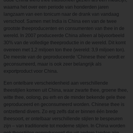
waarna het over een periode van honderden jaren
langzaam van een tonicum naar de drank van vandaag
verschoof. Samen met India is China een van de twee
grootste theeproducenten en consumenten van thee in de
wereld. In 2007 produceerde China alleen al bijvoorbeeld
30% van de volledige theeproductie in de wereld. Dit komt
overeen met 1,2 miljoen ton thee (wereld: 3,9 miljoen ton).
De meeste van de geproduceerde ‘Chinese thee’ wordt er
geconsumeerd, maar is ook zeer belangrijk als
exportproduct voor China.
Een ontelbare verscheidenheid aan verschillende
theestijlen komen uit China, waar zwarte thee, groene thee,
witte thee, oolong, pu erh en de minder bekende gele thee
geproduceerd en geconsumeerd worden. Chinese thee is
ontzettend divers. Zo erg zelfs dat er binnen één brede
theesoort, er ontelbaar verschillende stijlen te bespeuren
zijn – van traditionele tot moderne stijlen. In China worden
ook theestijlen geproduceerd die uit andere landen zijn