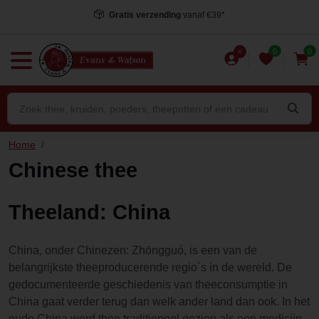
Gratis verzending
vanaf €39*
0
0
Home
/
Chinese thee
Theeland: China
China, onder Chinezen: Zhōngguó, is een van de
belangrijkste theeproducerende regio´s in de wereld. De
gedocumenteerde geschiedenis van theeconsumptie in
China gaat verder terug dan welk ander land dan ook. In het
oude China werd thee traditioneel gezien als een medicijn,