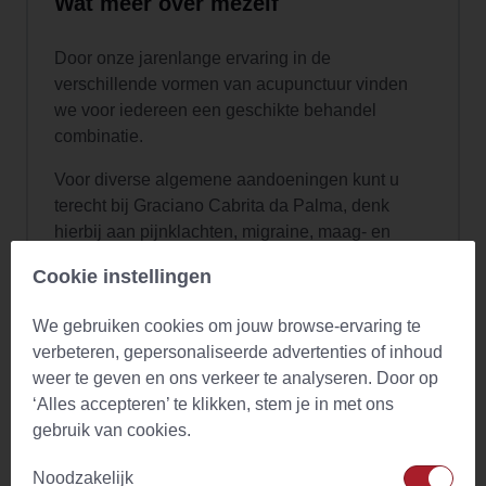
Wat meer over mezelf
Door onze jarenlange ervaring in de
verschillende vormen van acupunctuur vinden
we voor iedereen een geschikte behandel
combinatie.
Voor diverse algemene aandoeningen kunt u
terecht bij Graciano Cabrita da Palma, denk
hierbij aan pijnklachten, migraine, maag- en
darmklachten, astma, kortademigheid,
Cookie instellingen
slaapstoornissen, depressies, vermoeidheid,
stress, duizeligheid, psoriasis, acne, eczeem en
We gebruiken cookies om jouw browse-ervaring te
hooikoorts.
verbeteren, gepersonaliseerde advertenties of inhoud
weer te geven en ons verkeer te analyseren. Door op
En u kunt terecht ook voor klachten rond de
‘Alles accepteren’ te klikken, stem je in met ons
menstruatie: pijn-en overgangsklachten,
gebruik van cookies.
onvruchtbaarheid, begeleiding voor- tijdens en
na zwangerschap en cosmetische/gezichts-
Noodzakelijk
acupunctuur.