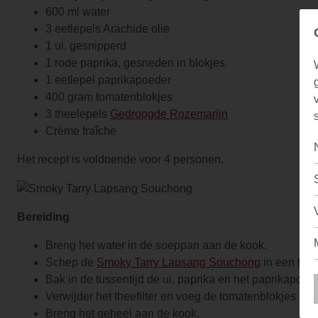
600 ml water
3 eetlepels Arachide olie
1 ui, gesnipperd
1 rode paprika, gesneden in blokjes
1 eetlepel paprikapoeder
400 gram tomatenblokjes
3 theelepels
Gedroogde Rozemarijn
Crème fraîche
Het recept is voldoende voor 4 personen.
Bereiding
Breng het water in de soeppan aan de kook.
Schep de
Smoky Tarry Lapsang Souchong
in een
thee
Bak in de tussentijd de ui, paprika en het paprikapoed
Verwijder het theefilter en voeg de tomatenblokjes en
Breng het geheel aan de kook.