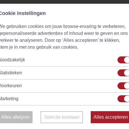
Cookie instellingen
We gebruiken cookies om jouw browse-ervaring te verbeteren,
gepersonaliseerde advertenties of inhoud weer te geven en ons
verkeer te analyseren. Door op ‘Alles accepteren’ te klikken,
stem je in met ons gebruik van cookies.
Noodzakelijk
Statistieken
Voorkeuren
Marketing
filter
en laat deze 3-6 minuten trekken in het gekookte water (vuu
er 5 minuten.
Alles afwijzen
Selectie toestaan
Alles accepteren
 het paprika-ui mengsel toe aan de soeppan.