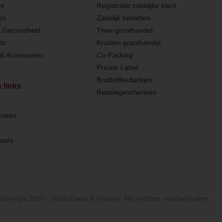
ee
Registratie zakelijke klant
es
Zakelijk bestellen
& Gezondheid
Thee groothandel
ds
Kruiden groothandel
& Accessoires
Co-Packing
Private Label
Bruifloftbedankjes
 links
Relatiegeschenken
osten
aars
opyright 2010 - 2026 Evans & Watson. Alle rechten voorbehouden.