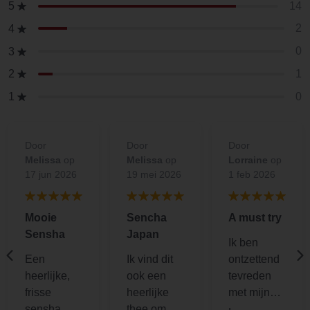
14
5
2
4
0
3
1
2
0
1
Door
Door
Door
Melissa
op
Melissa
op
Lorraine
op
17 jun 2026
19 mei 2026
1 feb 2026
Mooie
Sencha
A must try
Sensha
Japan
Ik ben
Een
Ik vind dit
ontzettend
heerlijke,
ook een
tevreden
frisse
heerlijke
met mijn
sensha.
thee om de
recente