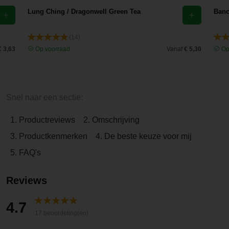
Lung Ching / Dragonwell Green Tea
Banc
(14)
€ 3,63
Op voorraad
Vanaf
€ 5,30
Op
Snel naar een sectie:
1. Productreviews
2. Omschrijving
3. Productkenmerken
4. De beste keuze voor mij
5. FAQ's
Reviews
4.7
17 beoordeling(en)