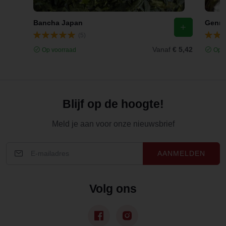
Bancha Japan
Genma
(5)
Vanaf
€ 5,42
Op voorraad
Op v
Blijf op de hoogte!
Meld je aan voor onze nieuwsbrief
AANMELDEN
Volg ons