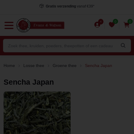
Gratis verzending
vanaf €39*
0
0
Home
Losse thee
Groene thee
Sencha Japan
Sencha Japan