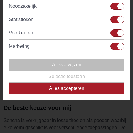
Type
Groene thee
Noodzakelijk
kwaliteitsth
Biologisch
Nee
ee én
Statistieken
persoonlijk
Hoeveelheid
1 tl
e service
Voorkeuren
houdt.
Zettijd
2 min.
Marketing
Temperatuur water
70°C
Alles afwijzen
Ingredienten
groene thee (Japan)
Selectie toestaan
Theesoort
Groene thee
Alles accepteren
De beste keuze voor mij
Sencha is verkrijgbaar in losse thee en als poeder, waarbij
elke vorm geschikt is voor verschillende toepassingen. De