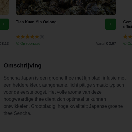
duidelijke
en
aangenam
Tien Kuan Yin Oolong
Gemb
e
offic
nootachtige
(9)
nuance die
€ 8,13
Op voorraad
Vanaf
€ 3,67
Op
prachtig in
balans zijn.
Wat het
Omschrijving
extra
bijzonder
Sencha Japan is een groene thee met fijn blad, infusie met
maakt, is
een heldere kleur, aangename, licht pittige smaak; typisch
de
voor de eerste oogst. Het volle aroma van deze
persoonlijk
hoogwaardige thee dient zich optimaal te kunnen
e touch:
ontwikkelen. Grootbladig, hoge kwaliteit; Japanse groene
een
thee Sencha.
handgesch
reven
notitie en