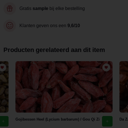
Gratis
sample
bij elke bestelling
Klanten geven ons een
9,6/10
Producten gerelateerd aan dit item
Gojibessen Heel (Lycium barbarum) / Gou Qi Zi
Da Z