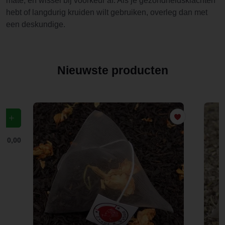
mate, en wissel bij voorkeur af. Als je gezondheidsklachten
hebt of langdurig kruiden wilt gebruiken, overleg dan met
een deskundige.
Nieuwste producten
f
€ 0,00