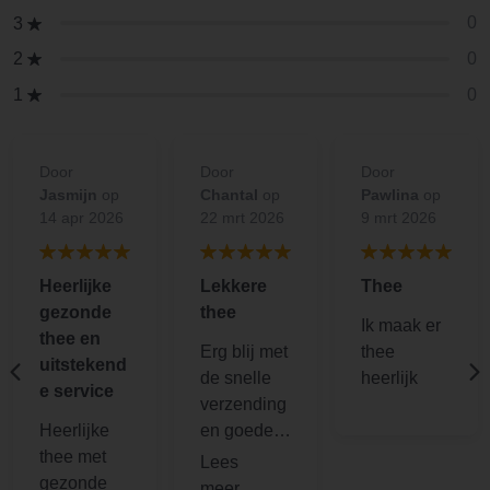
0
3
0
2
0
1
Door
Door
Door
Jasmijn
op
Chantal
op
Pawlina
op
14 apr 2026
22 mrt 2026
9 mrt 2026
Heerlijke
Lekkere
Thee
gezonde
thee
Ik maak er
thee en
Erg blij met
thee
uitstekend
de snelle
heerlijk
e service
verzending
Heerlijke
en goede
thee met
verpakking!
gezonde
Ik zet er