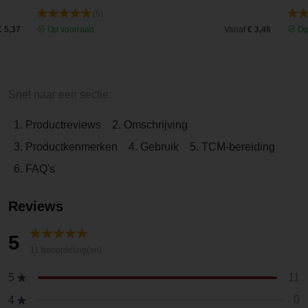
(5)
€ 5,37
Op voorraad
Vanaf
€ 3,46
Op
Snel naar een sectie:
1. Productreviews
2. Omschrijving
3. Productkenmerken
4. Gebruik
5. TCM-bereiding
6. FAQ's
Reviews
5
11 beoordeling(en)
11
5
0
4