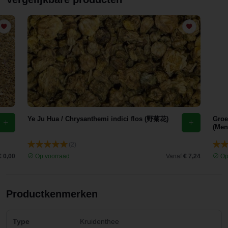
Ye Ju Hua / Chrysanthemi indici flos (野菊花)
Groe
(Men
(2)
€ 0,00
Op voorraad
Vanaf
€ 7,24
Op
Productkenmerken
Type
Kruidenthee