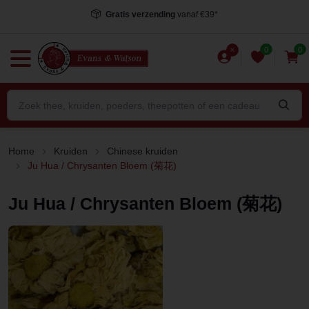
Voor 15.00 uur besteld
, dezelfde dag verstuurd*
0
0
Home
Kruiden
Chinese kruiden
Ju Hua / Chrysanten Bloem (菊花)
Ju Hua / Chrysanten Bloem (菊花)