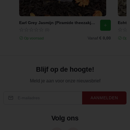
Earl Grey Jasmijn (Piramide theezakjes)
Echte 
(0)
Vanaf
€ 0,00
Op voorraad
Op v
Blijf op de hoogte!
Meld je aan voor onze nieuwsbrief
AANMELDEN
Volg ons