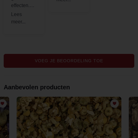
effecten.
lekkere
Ben blij
thee van :)
met de
uitgebreide
productoms
chrijvingen
die staan
op de
VOEG JE BEOORDELING TOE
website.
Goede
service. Bij
Aanbevolen producten
mijn
bestelling
kreeg ik er
ook nog
eens een
gratis
sample bij.