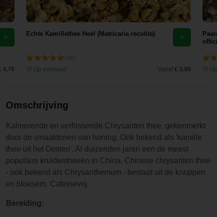
Gewoon
top,
aanrader.
Echte Kamillethee Heel (Matricaria recutita)
Paar
offic
(48)
€ 4,70
Op voorraad
Vanaf
€ 3,99
Op
Omschrijving
Kalmerende en verfrissende Chrysanten thee, gekenmerkt
door de smaaktonen van honing. Ook bekend als 'kamille
thee uit het Oosten'. Al duizenden jaren een de meest
populaire kruidentheeën in China. Chinese chrysanten thee
- ook bekend als Chrysanthemum - bestaat uit de knoppen
en bloesem. Cafeïnevrij.
Bereiding
: