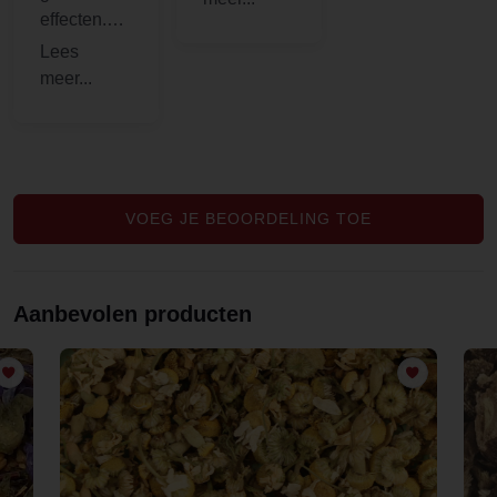
effecten.
lekkere
Ben blij
thee van :)
met de
uitgebreide
productoms
chrijvingen
die staan
op de
VOEG JE BEOORDELING TOE
website.
Goede
service. Bij
Aanbevolen producten
mijn
bestelling
kreeg ik er
ook nog
eens een
gratis
sample bij.