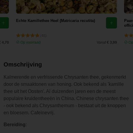
Gewoon
top,
aanrader.
Echte Kamillethee Heel (Matricaria recutita)
Paar
offic
(48)
€ 4,70
Op voorraad
Vanaf
€ 3,99
Op
Omschrijving
Kalmerende en verfrissende Chrysanten thee, gekenmerkt
door de smaaktonen van honing. Ook bekend als 'kamille
thee uit het Oosten'. Al duizenden jaren een de meest
populaire kruidentheeën in China. Chinese chrysanten thee
- ook bekend als Chrysanthemum - bestaat uit de knoppen
en bloesem. Cafeïnevrij.
Bereiding
: