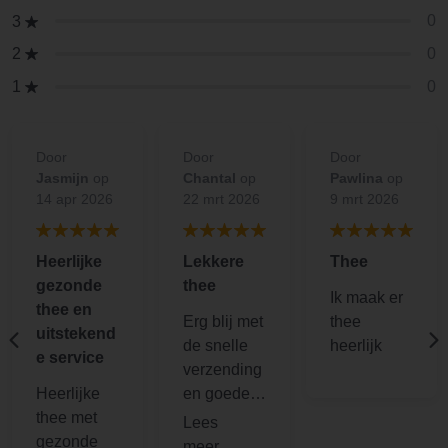
0
3
0
2
0
1
Door
Door
Door
Jasmijn
op
Chantal
op
Pawlina
op
14 apr 2026
22 mrt 2026
9 mrt 2026
Heerlijke
Lekkere
Thee
gezonde
thee
Ik maak er
thee en
Erg blij met
thee
uitstekend
de snelle
heerlijk
e service
verzending
Heerlijke
en goede
thee met
verpakking!
gezonde
Ik zet er