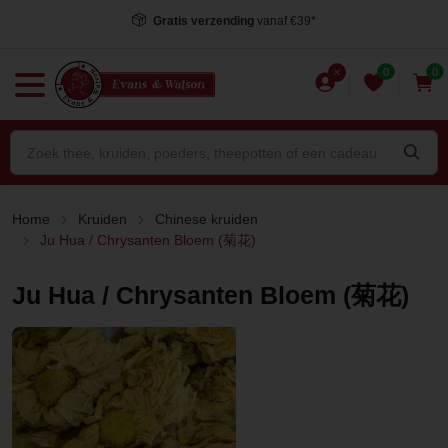
Voor 15.00 uur besteld
, dezelfde dag verstuurd*
0
0
Home
Kruiden
Chinese kruiden
Ju Hua / Chrysanten Bloem (菊花)
Ju Hua / Chrysanten Bloem (菊花)