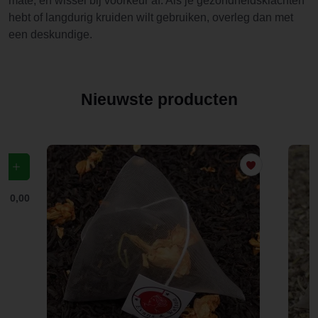
mate, en wissel bij voorkeur af. Als je gezondheidsklachten
hebt of langdurig kruiden wilt gebruiken, overleg dan met
een deskundige.
Nieuwste producten
f
€ 0,00