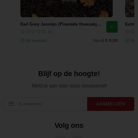
Earl Grey Jasmijn (Piramide theezakjes)
Echte 
(0)
Vanaf
€ 0,00
Op voorraad
Op v
Blijf op de hoogte!
Meld je aan voor onze nieuwsbrief
AANMELDEN
Volg ons