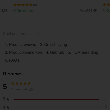
(5)
€ 5,37
Op voorraad
Vanaf
€ 3,46
Op
Snel naar een sectie:
1. Productreviews
2. Omschrijving
3. Productkenmerken
4. Gebruik
5. TCM-bereiding
6. FAQ's
Reviews
5
11 beoordeling(en)
11
5
0
4