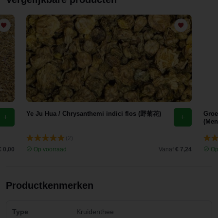
Ye Ju Hua / Chrysanthemi indici flos (野菊花)
Groe
(Men
(2)
€ 0,00
Op voorraad
Vanaf
€ 7,24
Op
Productkenmerken
Type
Kruidenthee