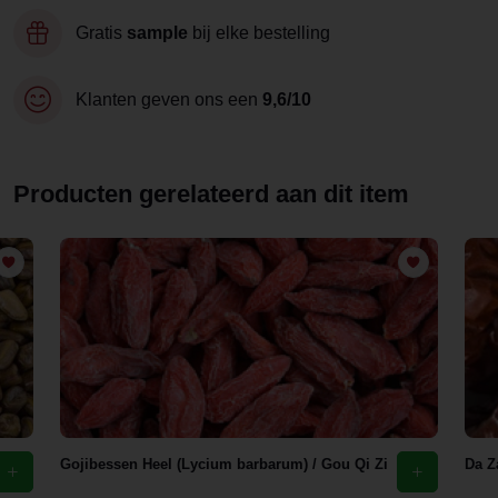
Gratis
sample
bij elke bestelling
Klanten geven ons een
9,6/10
Producten gerelateerd aan dit item
Gojibessen Heel (Lycium barbarum) / Gou Qi Zi
Da Z