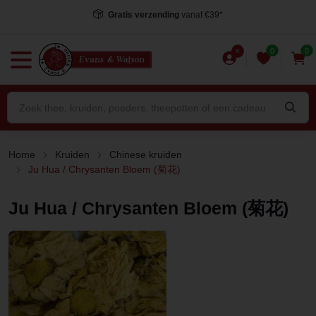
Voor 15.00 uur besteld
, dezelfde dag verstuurd*
0
0
Home
Kruiden
Chinese kruiden
Ju Hua / Chrysanten Bloem (菊花)
Ju Hua / Chrysanten Bloem (菊花)