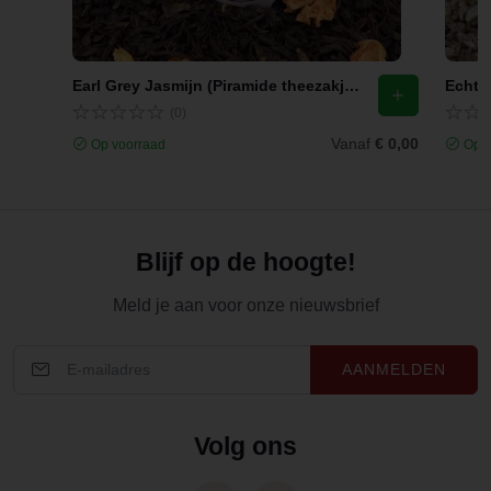
Earl Grey Jasmijn (Piramide theezakjes)
Echte 
(0)
Vanaf
€ 0,00
Op voorraad
Op v
Blijf op de hoogte!
Meld je aan voor onze nieuwsbrief
AANMELDEN
Volg ons