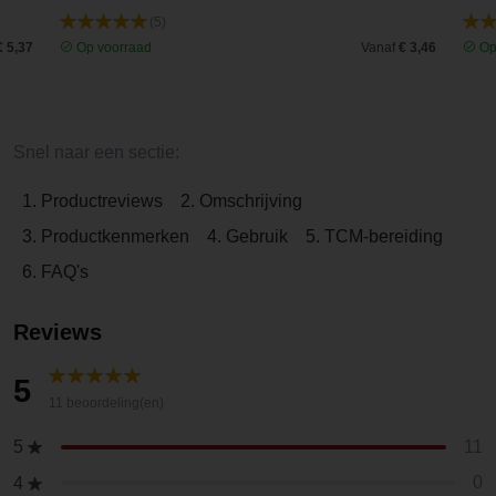
(5)
€ 5,37
Op voorraad
Vanaf
€ 3,46
Op
Snel naar een sectie:
1. Productreviews
2. Omschrijving
3. Productkenmerken
4. Gebruik
5. TCM-bereiding
6. FAQ's
Reviews
5
11 beoordeling(en)
11
5
0
4