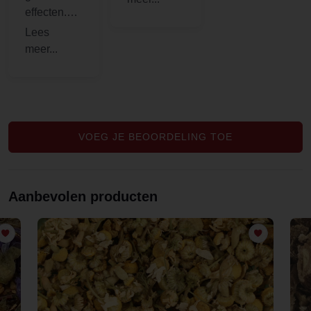
effecten.
lekkere
Ben blij
thee van :)
met de
uitgebreide
productoms
chrijvingen
die staan
op de
VOEG JE BEOORDELING TOE
website.
Goede
service. Bij
Aanbevolen producten
mijn
bestelling
kreeg ik er
ook nog
eens een
gratis
sample bij.