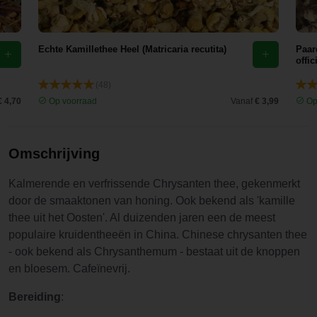
Gewoon
top,
aanrader.
Echte Kamillethee Heel (Matricaria recutita)
Paar
offic
(48)
€ 4,70
Op voorraad
Vanaf
€ 3,99
Op
Omschrijving
Kalmerende en verfrissende Chrysanten thee, gekenmerkt
door de smaaktonen van honing. Ook bekend als 'kamille
thee uit het Oosten'. Al duizenden jaren een de meest
populaire kruidentheeën in China. Chinese chrysanten thee
- ook bekend als Chrysanthemum - bestaat uit de knoppen
en bloesem. Cafeïnevrij.
Bereiding
: