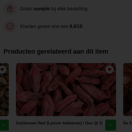
Gratis
sample
bij elke bestelling
Klanten geven ons een
9,6/10
Producten gerelateerd aan dit item
Gojibessen Heel (Lycium barbarum) / Gou Qi Zi
Da Z