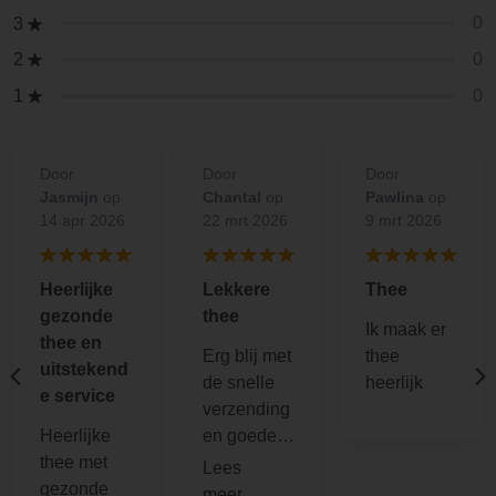
0
3
0
2
0
1
Door
Door
Door
Jasmijn
op
Chantal
op
Pawlina
op
14 apr 2026
22 mrt 2026
9 mrt 2026
Heerlijke
Lekkere
Thee
gezonde
thee
Ik maak er
thee en
Erg blij met
thee
uitstekend
de snelle
heerlijk
e service
verzending
Heerlijke
en goede
thee met
verpakking!
gezonde
Ik zet er