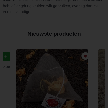
mate, en wissel bij voorkeur af. Als je gezondheidsklachten
hebt of langdurig kruiden wilt gebruiken, overleg dan met
een deskundige.
Nieuwste producten
f
€ 0,00