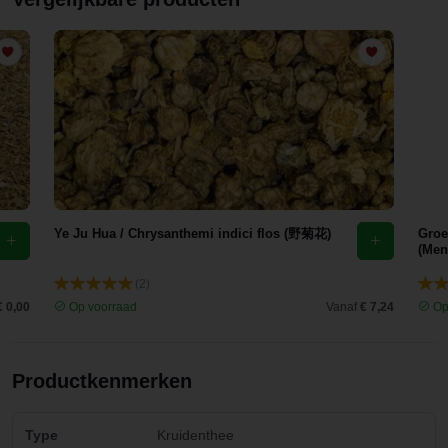
Ye Ju Hua / Chrysanthemi indici flos (野菊花)
Groe
(Men
(2)
€ 0,00
Op voorraad
Vanaf
€ 7,24
Op
Productkenmerken
Type
Kruidenthee