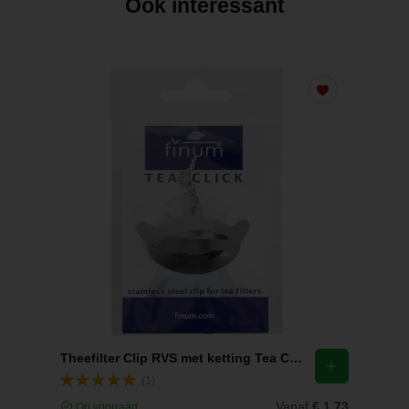
Ook interessant
Theefilter Clip RVS met ketting Tea Click Finum
(1)
Vanaf
€ 1,73
Op voorraad