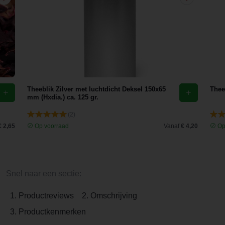
Theeblik Zilver met luchtdicht Deksel 150x65
Theef
mm (Hxdia.) ca. 125 gr.
(2)
€ 2,65
Op voorraad
Vanaf
€ 4,20
Op
Snel naar een sectie:
1. Productreviews
2. Omschrijving
3. Productkenmerken