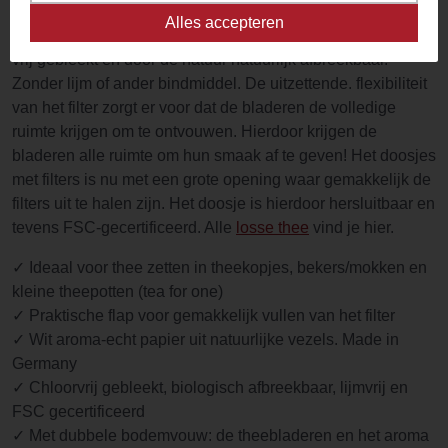
Teeli Theefilters worden gemaakt van abaca pulp. cellulose
Alles accepteren
en vezels voor true-flavor filter. De theefilters zijn chlorine-
vrij gebleekt en door de natuur natuurlijk afbreekbaar.
Zonder lijm of ander bindmiddel. De uitzettende. flexibiliteit
van het filter zorgt er voor dat de bladeren de volledige
ruimte krijgen om te ontvouwen. Hierdoor krijgen de
bladeren alle ruimte om hun smaak af te geven! Het doosjes
met filters is nu met een grote opening waar gemakkelijk de
filters uit te halen zijn. Het doosje is hierdoor hersluitbaar en
tevens FSC-gecertificeerd. Alle
losse thee
vind je hier.
✓ Ideaal voor thee zetten in theekopjes, bekers/mokken en
kleine theepotten (tea for one)
✓ Praktische flap voor gemakkelijk vullen van het filter
✓ Wit aroma-echt papier uit natuurlijke vezels. Made in
Germany
✓ Chloorvrij gebleekt, biologisch afbreekbaar, lijmvrij en
FSC gecertificeerd
✓ Met dubbele bodemvouw: de theebladeren en het aroma