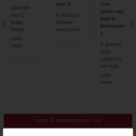
voor S
voor
Geschikt
zetten van
voor 1
Ik zou bij S
thee in
kopje.
kleinere
thermoska
Werkt
verwachten
n
perfect
Ik gebruik
deze
zakjes om
een halve
liter thee te
zetten. Ze
scheuren
niet en zijn
toch heel
dun. Uit fsc
bossen.
VOEG JE BEOORDELING TOE