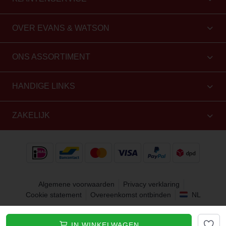
OVER EVANS & WATSON
ONS ASSORTIMENT
HANDIGE LINKS
ZAKELIJK
Algemene voorwaarden
Privacy verklaring
Cookie statement
Overeenkomst ontbinden
NL
Copyright 2010 - 2026 Evans & Watson. Alle rechten
IN WINKELWAGEN