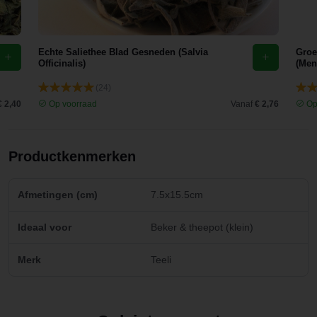
Echte Saliethee Blad Gesneden (Salvia
Groe
Officinalis)
(Men
(24)
€ 2,40
Op voorraad
Vanaf
€ 2,76
Op
Productkenmerken
Afmetingen (cm)
7.5x15.5cm
Ideaal voor
Beker & theepot (klein)
Merk
Teeli