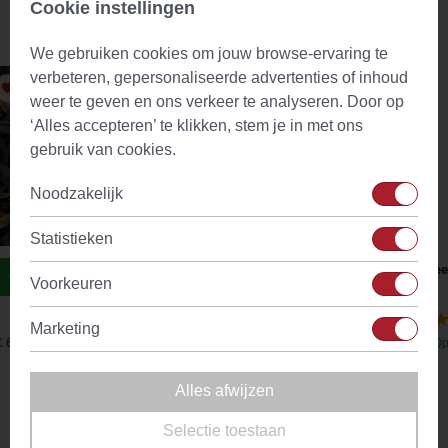
Cookie instellingen
Aanbevolen producten
We gebruiken cookies om jouw browse-ervaring te
verbeteren, gepersonaliseerde advertenties of inhoud
weer te geven en ons verkeer te analyseren. Door op
‘Alles accepteren’ te klikken, stem je in met ons
gebruik van cookies.
Noodzakelijk
Statistieken
Heavenly Sleep Wellness Thee
Theef
Voorkeuren
(43)
Marketing
€ 6,92
Op voorraad
Vanaf
€ 4,09
Op
Alles afwijzen
Omschrijving
Selectie toestaan