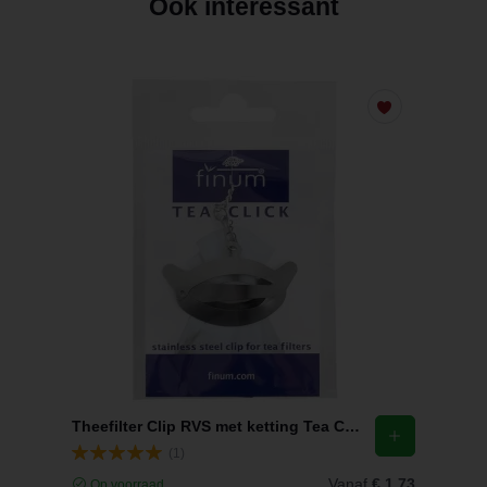
Ook interessant
Theefilter Clip RVS met ketting Tea Click Finum
(1)
Vanaf
€ 1,73
Op voorraad