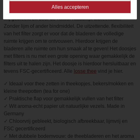
Teeli Theefilters worden gemaakt van abaca pulp. cellulose
Alles accepteren
en vezels voor true-flavor filter. De theefilters zijn chlorine-
vrij gebleekt en door de natuur natuurlijk afbreekbaar.
Zonder lijm of ander bindmiddel. De uitzettende. flexibiliteit
van het filter zorgt er voor dat de bladeren de volledige
ruimte krijgen om te ontvouwen. Hierdoor krijgen de
bladeren alle ruimte om hun smaak af te geven! Het doosjes
met filters is nu met een grote opening waar gemakkelijk de
filters uit te halen zijn. Het doosje is hierdoor hersluitbaar en
tevens FSC-gecertificeerd. Alle
losse thee
vind je hier.
✓ Ideaal voor thee zetten in theekopjes, bekers/mokken en
kleine theepotten (tea for one)
✓ Praktische flap voor gemakkelijk vullen van het filter
✓ Wit aroma-echt papier uit natuurlijke vezels. Made in
Germany
✓ Chloorvrij gebleekt, biologisch afbreekbaar, lijmvrij en
FSC gecertificeerd
✓ Met dubbele bodemvouw: de theebladeren en het aroma