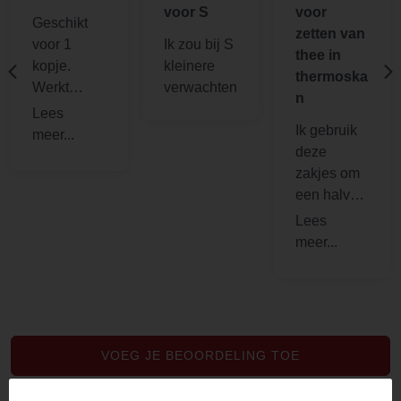
voor S
voor
Geschikt
zetten van
voor 1
Ik zou bij S
thee in
kopje.
kleinere
thermoska
Werkt
verwachten
n
perfect
Ik gebruik
deze
zakjes om
een halve
liter thee te
zetten. Ze
scheuren
niet en zijn
toch heel
dun. Uit fsc
bossen.
VOEG JE BEOORDELING TOE