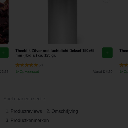
Theeblik Zilver met luchtdicht Deksel 150x65
Theef
mm (Hxdia.) ca. 125 gr.
(2)
€ 2,65
Op voorraad
Vanaf
€ 4,20
Op
Snel naar een sectie:
1. Productreviews
2. Omschrijving
3. Productkenmerken