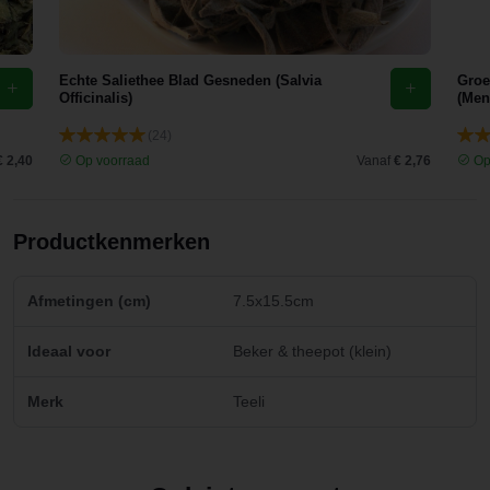
Echte Saliethee Blad Gesneden (Salvia
Groe
Officinalis)
(Men
(24)
€ 2,40
Op voorraad
Vanaf
€ 2,76
Op
Productkenmerken
Afmetingen (cm)
7.5x15.5cm
Ideaal voor
Beker & theepot (klein)
Merk
Teeli