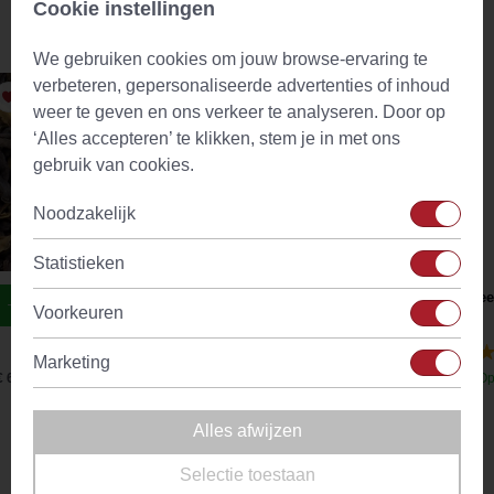
Cookie instellingen
Aanbevolen producten
We gebruiken cookies om jouw browse-ervaring te
verbeteren, gepersonaliseerde advertenties of inhoud
weer te geven en ons verkeer te analyseren. Door op
‘Alles accepteren’ te klikken, stem je in met ons
gebruik van cookies.
Noodzakelijk
Statistieken
Heavenly Sleep Wellness Thee
Theef
Voorkeuren
(43)
Marketing
€ 6,92
Op voorraad
Vanaf
€ 4,09
Op
Alles afwijzen
Omschrijving
Selectie toestaan