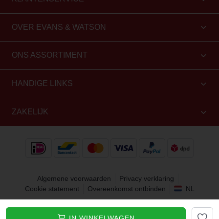
OVER EVANS & WATSON
ONS ASSORTIMENT
HANDIGE LINKS
ZAKELIJK
Algemene voorwaarden
Privacy verklaring
Cookie statement
Overeenkomst ontbinden
NL
Copyright 2010 - 2026 Evans & Watson. Alle rechten
IN WINKELWAGEN