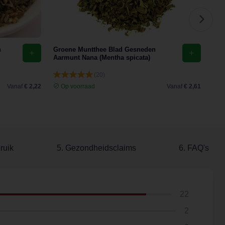
n
Groene Muntthee Blad Gesneden
Cit
Aarmunt Nana (Mentha spicata)
(mel
(20)
Vanaf
€ 2,22
Op voorraad
Vanaf
€ 2,61
O
ruik
5. Gezondheidsclaims
6. FAQ's
22
2