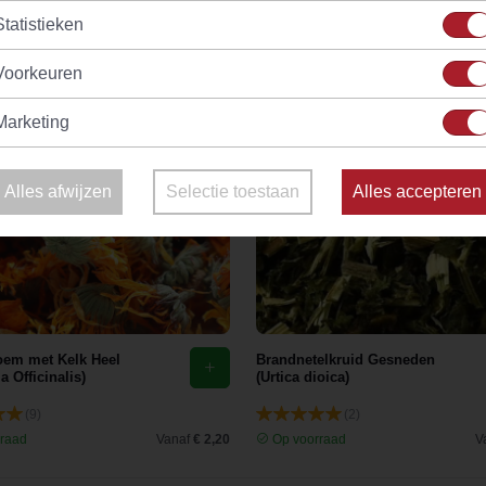
Statistieken
Voorkeuren
Marketing
Alles afwijzen
Selectie toestaan
Alles accepteren
em met Kelk Heel
Brandnetelkruid Gesneden
a Officinalis)
(Urtica dioica)
(9)
(2)
raad
Vanaf
€ 2,20
Op voorraad
V