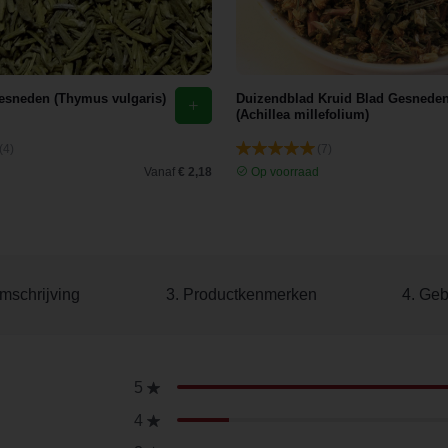
esneden (Thymus vulgaris)
Duizendblad Kruid Blad Gesnede
(Achillea millefolium)
(4)
(7)
d
Vanaf
€ 2,18
Op voorraad
mschrijving
3. Productkenmerken
4. Geb
5
4