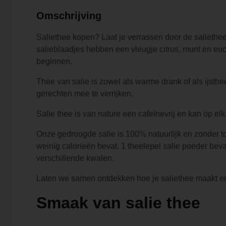
Omschrijving
Saliethee kopen? Laat je verrassen door de saliethe
salieblaadjes hebben een vleugje citrus, munt en eu
beginnen.
Thee van salie is zowel als warme drank of als ijsthe
gerechten mee te verrijken.
Salie thee is van nature een cafeïnevrij en kan op e
Onze gedroogde salie is 100% natuurlijk en zonder to
weinig calorieën bevat. 1 theelepel salie poeder bev
verschillende kwalen.
Laten we samen ontdekken hoe je saliethee maakt en 
Smaak van salie thee