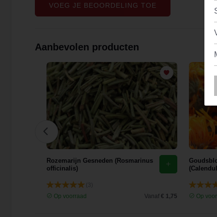
VOEG JE BEOORDELING TOE
Aanbevolen producten
Rozemarijn Gesneden (Rosmarinus
Goudsblo
 Gan
officinalis)
(Calendul
(3)
Vanaf
€ 2,93
Op voorraad
Vanaf
€ 1,75
Op voor