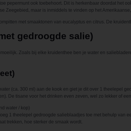
toe pepermunt ook toebehoort. Dit is herkenbaar doordat het oo
ndse Zeegebied, maar is inmiddels te vinden op het Amerikaanse
pitten met smaaktonen van eucalyptus en citrus. De kruidenthe
met gedroogde salie)
 moeilijk. Zoals bij elke kruidenthee ben je water en salieblader
eet)
ater (ca. 300 ml) aan de kook en giet je dit over 1 theelepel ge
en). De tisane voor het drinken even zeven, wel zo lekker of een 
nd water / kop)
oeg 1 theelepel gedroogde salieblaadjes toe met behulp van een 
laat trekken, hoe sterker de smaak wordt.