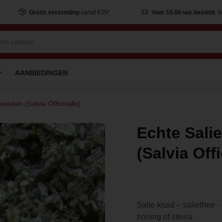
Gratis verzending
vanaf €39*
Voor 15.00 uur besteld
, 
AANBIEDINGEN
neden (Salvia Officinalis)
Echte Sali
(Salvia Offi
Salie kruid – saliethee 
honing of stevia.