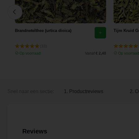
Brandnetelthee (urtica dioica)
Tijm Kruid G
(33)
 3,25
Op voorraad
Vanaf
€ 2,40
Op voorraa
Snel naar een sectie:
1. Productreviews
2. O
Reviews