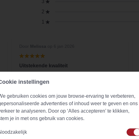
3
2
1
Door
Melissa
op 6 jan 2026
Uitstekende kwaliteit
De vluchtige oliën zijn zeer intact in deze
Cookie instellingen
bladeren. Zeer goed.
We gebruiken cookies om jouw browse-ervaring te verbeteren,
gepersonaliseerde advertenties of inhoud weer te geven en ons
verkeer te analyseren. Door op ‘Alles accepteren’ te klikken,
stem je in met ons gebruik van cookies.
Noodzakelijk