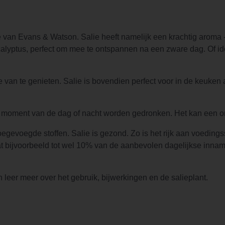
e van Evans & Watson. Salie heeft namelijk een krachtig aroma 
calyptus, perfect om mee te ontspannen na een zware dag. Of id
e van te genieten. Salie is bovendien perfect voor in de keuken 
lk moment van de dag of nacht worden gedronken. Het kan een on
egevoegde stoffen. Salie is gezond. Zo is het rijk aan voeding
at bijvoorbeeld tot wel 10% van de aanbevolen dagelijkse inname
leer meer over het gebruik, bijwerkingen en de salieplant.