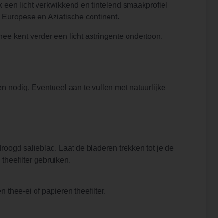
k een licht verkwikkend en tintelend smaakprofiel
, Europese en Aziatische continent.
e kent verder een licht astringente ondertoon.
en nodig. Eventueel aan te vullen met natuurlijke
droogd salieblad. Laat de bladeren trekken tot je de
theefilter gebruiken.
thee-ei of papieren theefilter.