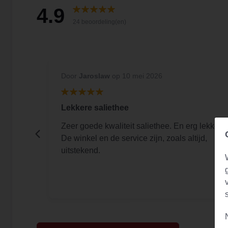
4.9
24 beoordeling(en)
Door
Jaroslaw
op 10 mei 2026
Lekkere saliethee
en
Zeer goede kwaliteit saliethee. En erg lekker.
De winkel en de service zijn, zoals altijd,
uitstekend.