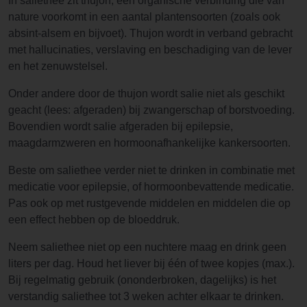
In saliethee zit thujon, een organische verbinding die van
nature voorkomt in een aantal plantensoorten (zoals ook
absint-alsem en bijvoet). Thujon wordt in verband gebracht
met hallucinaties, verslaving en beschadiging van de lever
en het zenuwstelsel.
Onder andere door de thujon wordt salie niet als geschikt
geacht (lees: afgeraden) bij zwangerschap of borstvoeding.
Bovendien wordt salie afgeraden bij epilepsie,
maagdarmzweren en hormoonafhankelijke kankersoorten.
Beste om saliethee verder niet te drinken in combinatie met
medicatie voor epilepsie, of hormoonbevattende medicatie.
Pas ook op met rustgevende middelen en middelen die op
een effect hebben op de bloeddruk.
Neem saliethee niet op een nuchtere maag en drink geen
liters per dag. Houd het liever bij één of twee kopjes (max.).
Bij regelmatig gebruik (ononderbroken, dagelijks) is het
verstandig saliethee tot 3 weken achter elkaar te drinken.