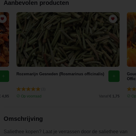
Aanbevolen producten
mooi
verpakt
binnen en
is steeds
van top
kwaliteit.
Jullie zijn
mijn go-to
kruidenadr
es
Rozemarijn Gesneden (Rosmarinus officinalis)
Goud
geworden.
Offic
Bedankt!
(3)
€ 4,95
Op voorraad
Vanaf
€ 1,75
Op
Omschrijving
Saliethee kopen? Laat je verrassen door de saliethee van