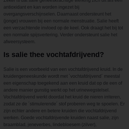
Zeker is dat salie geneeskrachtige werking zich uit als een
antioxidant en kan worden ingezet bij
overgangsverschijnselen. Daarnaast ondersteunt het
(jonge) vrouwen bij een normale menstruatie. Salie heeft
een verzachtende invloed op de keel. Ook draagt het bij tot
een normale spijsvertering. Verder ondersteunt salie het
afweersysteem.
Is salie thee vochtafdrijvend?
Salie is een voorbeeld van een vochtafdrijvend kruid. In de
kruidengeneeskunde wordt met ´vochtafdrijvend´ meestal
een eigenschap toegekend aan een kruid dat op de een of
andere manier gunstig werkt op het urinewegstelsel.
Vochtafdrijvend werkt doordat het kruid de nieren irriteren,
zodat ze de ´stimulerende´ stof proberen weg te spoelen. Er
zijn echter andere en betere kruiden die vochtafdrijvend
werken. Goede vochtafdrijvende kruiden naast salie, zijn
braamblad, jeneverbes, lindebloesem (zilver),