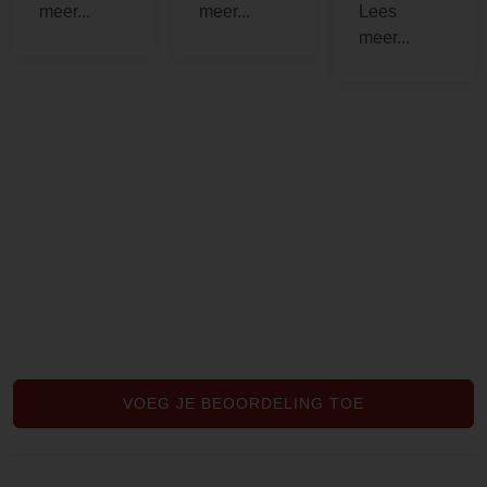
winkel en
bladeren.
lle kruid
de service
Zeer goed.
ontvangen.
zijn, zoals
Het is
altijd,
steeds leuk
uitstekend.
om de doos
van jullie in
ontvangst
te nemen
met
gekende
en nieuwe
kruiden en
thees. Ik
hou enorm
van jullie
meer dan
VOEG JE BEOORDELING TOE
ruim
assortiment
. Alles komt