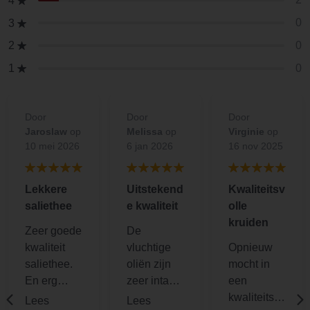
4
0
3
0
2
0
1
Door
Door
Door
Jaroslaw
op
Melissa
op
Virginie
op
10 mei 2026
6 jan 2026
16 nov 2025
Lekkere
Uitstekend
Kwaliteitsv
saliethee
e kwaliteit
olle
kruiden
Zeer goede
De
kwaliteit
vluchtige
Opnieuw
saliethee.
oliën zijn
mocht in
En erg
zeer intact
een
lekker. De
in deze
kwaliteitsvo