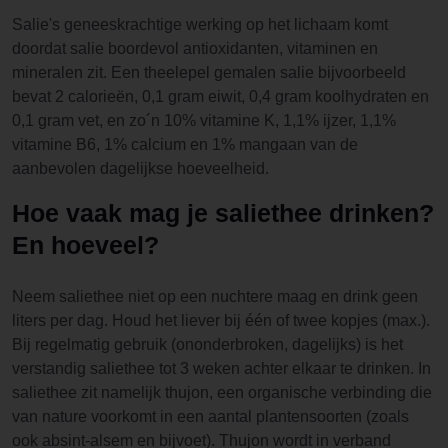
Salie's geneeskrachtige werking op het lichaam komt
doordat salie boordevol antioxidanten, vitaminen en
mineralen zit. Een theelepel gemalen salie bijvoorbeeld
bevat 2 calorieën, 0,1 gram eiwit, 0,4 gram koolhydraten en
0,1 gram vet, en zo´n 10% vitamine K, 1,1% ijzer, 1,1%
vitamine B6, 1% calcium en 1% mangaan van de
aanbevolen dagelijkse hoeveelheid.
Hoe vaak mag je saliethee drinken?
En hoeveel?
Neem saliethee niet op een nuchtere maag en drink geen
liters per dag. Houd het liever bij één of twee kopjes (max.).
Bij regelmatig gebruik (ononderbroken, dagelijks) is het
verstandig saliethee tot 3 weken achter elkaar te drinken. In
saliethee zit namelijk thujon, een organische verbinding die
van nature voorkomt in een aantal plantensoorten (zoals
ook absint-alsem en bijvoet). Thujon wordt in verband