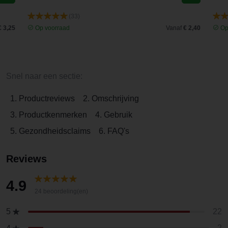
(33)
€ 3,25
Op voorraad
Vanaf
€ 2,40
Op
Snel naar een sectie:
1. Productreviews
2. Omschrijving
3. Productkenmerken
4. Gebruik
5. Gezondheidsclaims
6. FAQ's
Reviews
4.9
24 beoordeling(en)
22
5
2