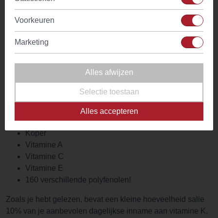
2 calorieën
0,1 gram eiwit
Voorkeuren
0,4 gram koolhydraten
0,1 gram vet
Marketing
Vitamine K
IJzer
Alles afwijzen
Vitamine B6
Calcium
Selectie toestaan
Mangaan
Magnesium
Alles accepteren
Zink
Koper
Vitamine A
Vitamine C
Vitamine E
160 verschillende polyfenolen!
Zoals je hebt gelezen, bevat een kleine hoeveelheid salie
10% van je aanbevolen dagelijkse inname aan vitamine K,