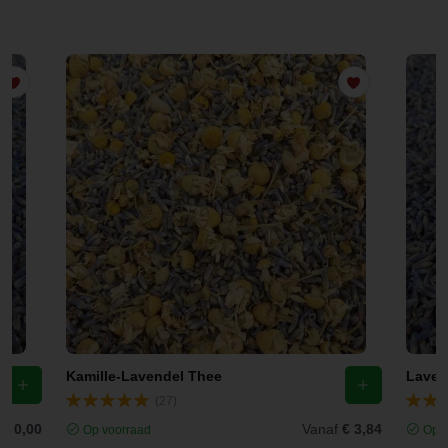
Kamille-Lavendel Thee
(27)
f
€ 0,00
Vanaf
€ 3,84
Op voorraad
Op v