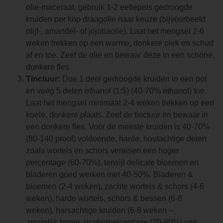
olie-maceraat, gebruik 1-2 eetlepels gedroogde
kruiden per kop draagolie naar keuze (bijvoorbeeld
olijf-, amandel- of jojobaolie). Laat het mengsel 2-6
weken trekken op een warme, donkere plek en schud
af en toe. Zeef de olie en bewaar deze in een schone,
donkere fles.
Tinctuur:
Doe 1 deel gedroogde kruiden in een pot
en voeg 5 delen ethanol (1:5) (40-70% ethanol) toe.
Laat het mengsel minimaal 2-4 weken trekken op een
koele, donkere plaats. Zeef de tinctuur en bewaar in
een donkere fles. Voor de meeste kruiden is 40-70%
(80-140 proof) voldoende, harde, houtachtige delen
zoals wortels en schors vereisen een hoger
percentage (60-70%), terwijl delicate bloemen en
bladeren goed werken met 40-50%. Bladeren &
bloemen (2-4 weken), zachte wortels & schors (4-6
weken), harde wortels, schors & bessen (6-8
weken), harsachtige kruiden (6-8 weken –
mogelijk hoger alcoholpercentage (70-90%) van