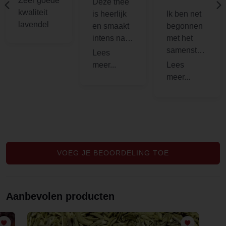
Zeer goede
Deze thee
kwaliteit
is heerlijk
Ik ben net
lavendel
en smaakt
begonnen
intens naar
met het
Lavendel
samenstell
Bloesem
en van
zoals het
persoonlijk
hoort.
e
theekruide
nmixen
voor
vrouwen
die
VOEG JE BEOORDELING TOE
hormonaal
uit balans
zijn. Ik heb
Aanbevolen producten
bij
verschillen
de winkels