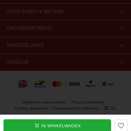
OVER EVANS & WATSON
ONS ASSORTIMENT
HANDIGE LINKS
ZAKELIJK
Algemene voorwaarden
Privacy verklaring
Cookie statement
Overeenkomst ontbinden
NL
Copyright 2010 - 2026 Evans & Watson. Alle rechten
IN WINKELWAGEN
voorbehouden.