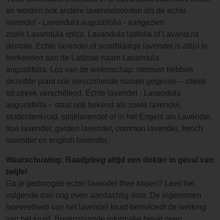
en worden ook andere lavendelsoorten als de echte
lavendel - Lavendula augustifolia - aangezien
zoals Lavandula spica, Lavandula latifolia of Lavandula
dentata. Echte lavendel of smalbladige lavendel is altijd te
herkennen aan de Latijnse naam Lavandula
angustifolia. Los van de wetenschap, mensen hebben
dezelfde plant ook verschillende namen gegeven – streek
tot streek verschillend. Echte lavendel - Lavendula
augustifolia – staat ook bekend als zoete lavendel,
studentenkruid, spijklavendel of in het Engels als Lavender,
true lavender, garden lavender, common lavender, french
lavender en english lavender.
Waarschuwing: Raadpleeg altijd een dokter in geval van
twijfel
Ga je gedroogde echte lavendel thee kopen? Lees het
volgende dan nog even aandachtig door. De ingenomen
hoeveelheid van het lavendel kruid beïnvloedt de werking
van het kruid. Bovenstaande informatie bevat geen