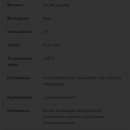
Moment
Na de maaltijd
Biologisch
Nee
Hoeveelheid
2 tl
Zettijd
8-10 min.
Temperatuur
100°C
water
Drinkadvies
Avond drinken als avondthee vlak voor het
slapengaan
Ingredienten
Lavendelbloesem
Kenmerken
Mooie lichtblauwe bloemachtige
kruidenthee met een aangename
lichtzoete smaak