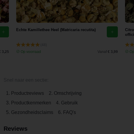
Echte Kamillethee Heel (Matricaria recutita)
Citr
offic
(48)
€ 3,25
Op voorraad
Vanaf
€ 3,99
Op
Snel naar een sectie:
1. Productreviews
2. Omschrijving
3. Productkenmerken
4. Gebruik
5. Gezondheidsclaims
6. FAQ's
Reviews