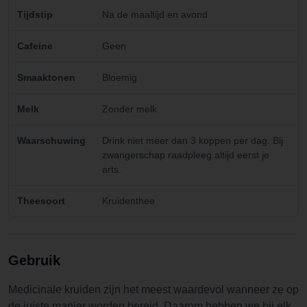
Tijdstip
Na de maaltijd en avond
Cafeine
Geen
Smaaktonen
Bloemig
Melk
Zonder melk
Waarschuwing
Drink niet meer dan 3 koppen per dag. Bij
zwangerschap raadpleeg altijd eerst je
arts.
Theesoort
Kruidenthee
Gebruik
Medicinale kruiden zijn het meest waardevol wanneer ze op
de juiste manier worden bereid. Daarom hebben we bij elk