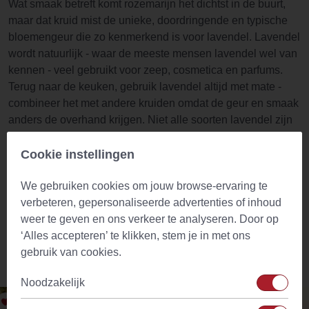
Wat smaak betreft komt rozemarijn het dichtst in de buurt,
maar dat kruid mist de unieke, doordringende en typische
bloemengeur die zo kenmerkend is voor lavendel. Lavendel
wordt natuurlijk - waar de meeste mensen lavendel wel van
kennen - veel gebruikt voor zeep, cosmetica en parfums.
Terug naar de keuken, gebruik lavendel altijd met mate -
combineer het met andere kruiden omdat de geur en smaak
anders de overhand krijgen. Niet alle soorten lavendel zijn
bruikbaar als keukenkruid, sommige soorten hebben een
beetje een 'medisch' smaakje. De onze is de juiste, de soort
Cookie instellingen
die geteeld wordt voor consumptie Lavandula Angustifolia,
We gebruiken cookies om jouw browse-ervaring te
ook wel zoete lavendel genoemd.
verbeteren, gepersonaliseerde advertenties of inhoud
weer te geven en ons verkeer te analyseren. Door op
‘Alles accepteren’ te klikken, stem je in met ons
gebruik van cookies.
Vergelijkbare producten
Noodzakelijk