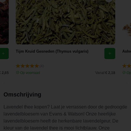
kruiden
gekocht.
Maar ik
vind wel
dat de
kwaliteit
van Evans
Tijm Kruid Gesneden (Thymus vulgaris)
Ashw
en Watson
eruit spring
(4)
€ 2,65
Op voorraad
Vanaf
€ 2,18
Op
Omschrijving
Lavendel thee kopen? Laat je verrassen door de gedroogde
lavendelbloesem van Evans & Watson! Onze heerlijke
lavendelbloesem heeft de herkenbare lavendelgeur. De
kleur van de lavendel thee is mooi lichtblauw. Onze