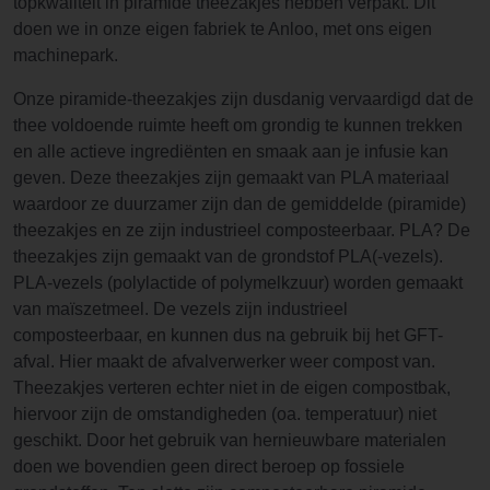
topkwaliteit in piramide theezakjes hebben verpakt. Dit
doen we in onze eigen fabriek te Anloo, met ons eigen
machinepark.
Onze piramide-theezakjes zijn dusdanig vervaardigd dat de
thee voldoende ruimte heeft om grondig te kunnen trekken
en alle actieve ingrediënten en smaak aan je infusie kan
geven. Deze theezakjes zijn gemaakt van PLA materiaal
waardoor ze duurzamer zijn dan de gemiddelde (piramide)
theezakjes en ze zijn industrieel composteerbaar. PLA? De
theezakjes zijn gemaakt van de grondstof PLA(-vezels).
PLA-vezels (polylactide of polymelkzuur) worden gemaakt
van maïszetmeel. De vezels zijn industrieel
composteerbaar, en kunnen dus na gebruik bij het GFT-
afval. Hier maakt de afvalverwerker weer compost van.
Theezakjes verteren echter niet in de eigen compostbak,
hiervoor zijn de omstandigheden (oa. temperatuur) niet
geschikt. Door het gebruik van hernieuwbare materialen
doen we bovendien geen direct beroep op fossiele