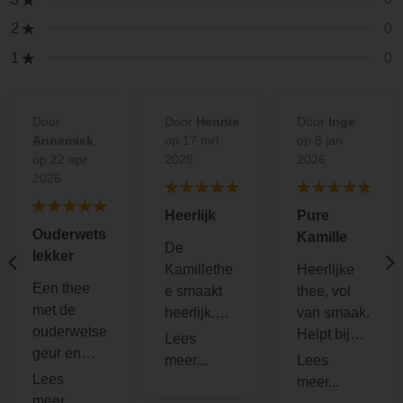
0
2
0
1
Door
Door
Hennie
Door
Inge
Annemiek
op 17 mrt
op 8 jan
op 22 apr
2026
2026
2026
Heerlijk
Pure
Ouderwets
Kamille
De
lekker
Kamillethe
Heerlijke
Een thee
e smaakt
thee, vol
met de
heerlijk.
van smaak.
ouderwetse
Het zit in
Helpt bij
geur en
een goed
keelpijn en
smaak van
theezakje.
een goede
echte
Een
nachtrust.