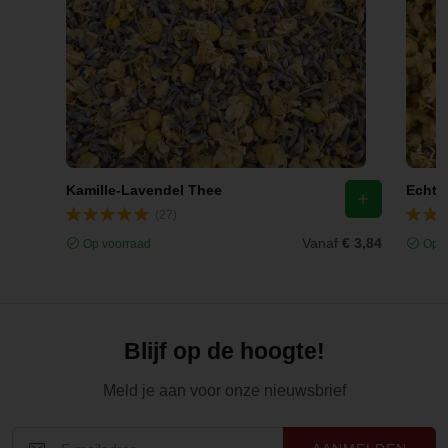
Kamille-Lavendel Thee
(27)
Vanaf
€ 3,84
Op voorraad
Op v
Blijf op de hoogte!
Meld je aan voor onze nieuwsbrief