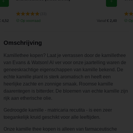
(33)
€ 4,52
Op voorraad
Vanaf
€ 2,40
Op
Omschrijving
Kamillethee kopen? Laat je verrassen door de kamillethee
van Evans & Watson! Al ver voor onze jaartelling waren de
geneeskrachtige eigenschappen van kamille bekend. De
echte kamille plant is sterk aromatisch en heeft een
heerlijke zachte en zonnige smaak. Roomse kamille
daarentegen is bitterder. De bloemen van echte kamille zijn
rijk aan etherische olie.
Gedroogde kamille - matricaria recutita - is een zeer
toegankelijk kruid geschikt voor alle leeftijden.
Onze kamille thee kopen is alleen van farmaceutische