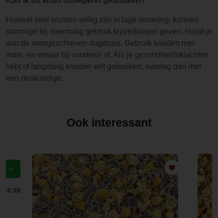
Kan ik dit kruid onbeperkt gebruiken?
Hoewel veel kruiden veilig zijn in lage dosering, kunnen
sommige bij overmatig gebruik bijwerkingen geven. Houd je
aan de voorgeschreven dagdosis. Gebruik kruiden met
mate, en wissel bij voorkeur af. Als je gezondheidsklachten
hebt of langdurig kruiden wilt gebruiken, overleg dan met
een deskundige.
Ook interessant
f
€ 4,08