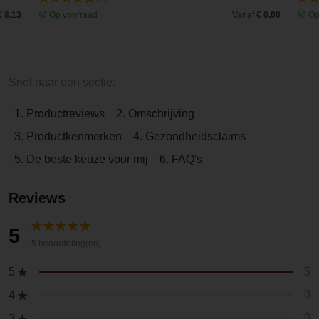
€ 8,13
Op voorraad
Vanaf
€ 0,00
Op
Snel naar een sectie:
1. Productreviews
2. Omschrijving
3. Productkenmerken
4. Gezondheidsclaims
5. De beste keuze voor mij
6. FAQ's
Reviews
5
5 beoordeling(en)
5
5
0
4
0
3