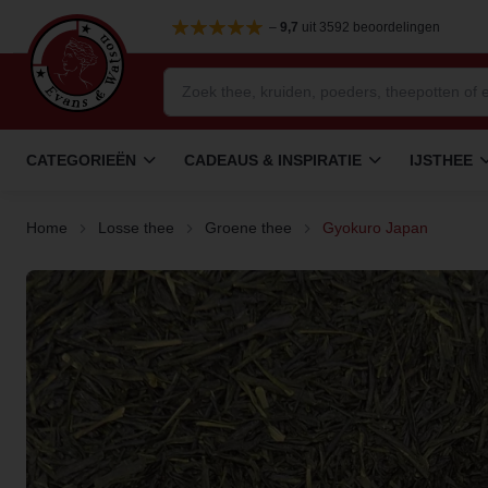
–
9,7
uit 3592 beoordelingen
CATEGORIEËN
CADEAUS & INSPIRATIE
IJSTHEE
Home
Losse thee
Groene thee
Gyokuro Japan