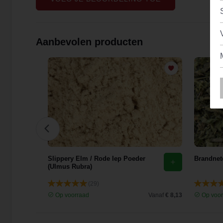
Aanbevolen producten
花)
Slippery Elm / Rode Iep Poeder
Brandnete
(Ulmus Rubra)
(29)
Vanaf
€ 9,44
Op voorraad
Vanaf
€ 8,13
Op voor