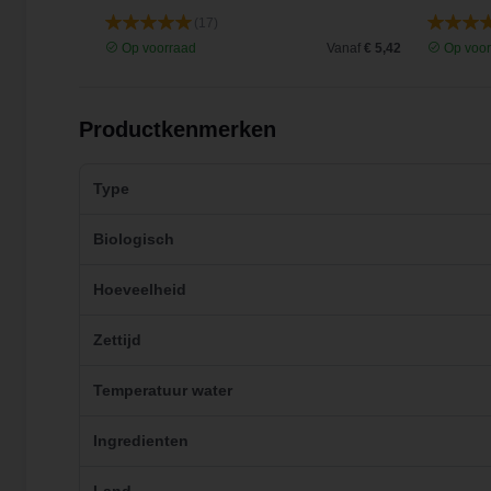
(17)
Vanaf
€ 5,30
Op voorraad
Vanaf
€ 5,42
Op voor
Productkenmerken
Type
Biologisch
Hoeveelheid
Zettijd
Temperatuur water
Ingredienten
Land