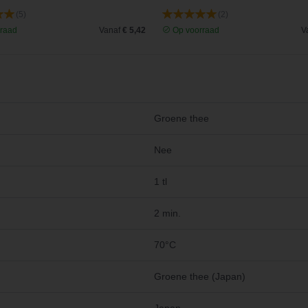
(5)
(2)
raad
Vanaf
€ 5,42
Op voorraad
V
Groene thee
Nee
1 tl
2 min.
70°C
Groene thee (Japan)
Japan