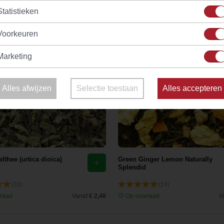
Statistieken
Voorkeuren
Marketing
Alles afwijzen
Selectie toestaan
Alles accepteren
lthee (urtica dioica)
Green Ginger Lemon Naturally
Splendid
(33)
(24)
raad
Vanaf
€ 2,40
Op voorraad
V