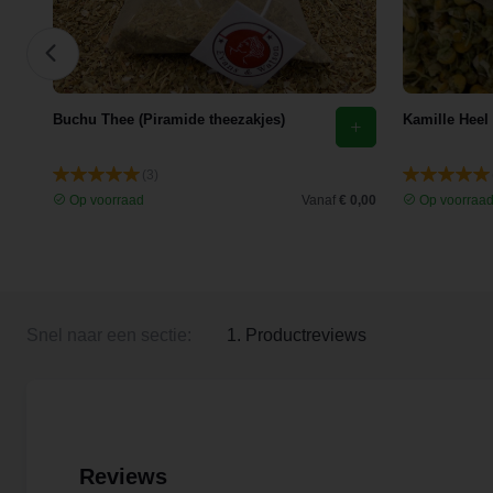
Buchu Thee (Piramide theezakjes)
Kamille Heel
(3)
 3,35
Op voorraad
Vanaf
€ 0,00
Op voorraa
Snel naar een sectie:
1. Productreviews
Reviews