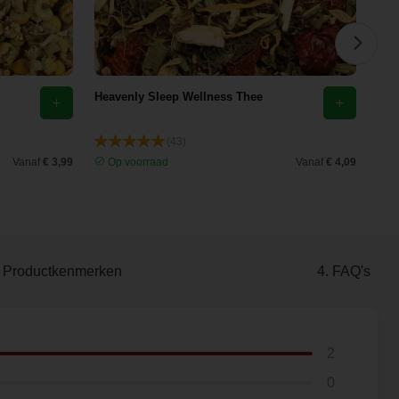
Heavenly Sleep Wellness Thee
Eld
(43)
Vanaf
€ 3,99
Op voorraad
Vanaf
€ 4,09
O
. Productkenmerken
4. FAQ's
2
0