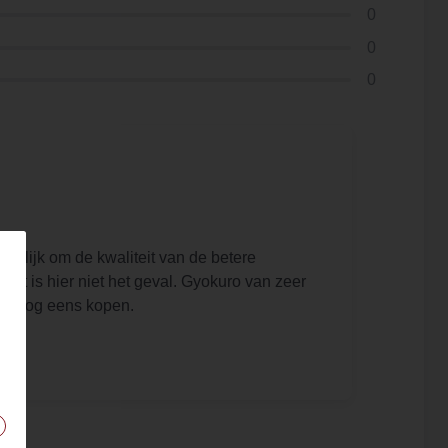
0
0
0
moeilijk om de kwaliteit van de betere
Dat is hier niet het geval. Gyokuro van zeer
eker nog eens kopen.