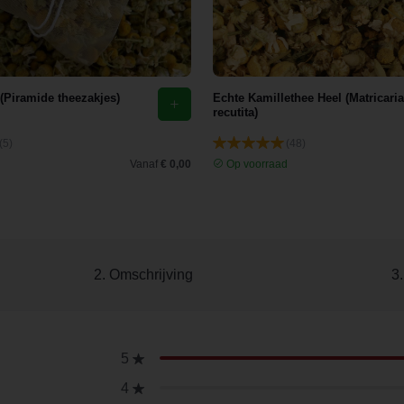
 (Piramide theezakjes)
Echte Kamillethee Heel (Matricaria
recutita)
(5)
(48)
d
Vanaf
€ 0,00
Op voorraad
2. Omschrijving
3
5
4