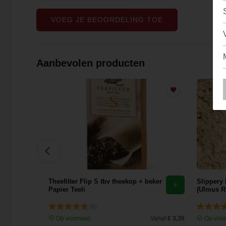
VOEG JE BEOORDELING TOE
Aanbevolen producten
Theefilter Flip S tbv theekop + beker
Slippery
Papier Teeli
(Ulmus R
(6)
Vanaf
€ 3,38
Op voorraad
Vanaf
€ 3,35
Op voor