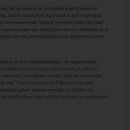
ouwd als genezend en reinigend voor lichaam en
ns, rust en evenwicht. Ayurveda is een onderdeel
t naar de eeuwenoude Indiase geneeskunde. Het doel
 naast kruiden ook specerijen die een stimulerend of
 Alleen om het genezingsproces te ondersteunen en
taat uit drie karakteristieken, de zogenoemde
 gezondheid en het welzijn van mensen is het van
oethout, citroengras, vanille, anijs en kruidnagel.
ziel. Voor Ayurvedische Pitta thee zijn juist
emelanges geven nieuwe energie en helpen om
he Kapha thee helpt juist het lichaam te ontspannen