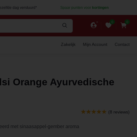
dezelfde dag verstuurd*
Spaar punten voor
kortingen
0
0
Zakelijk
Mijn Account
Contact
lsi Orange Ayurvedische
(8 reviews)
seerd met sinaasappel-gember aroma