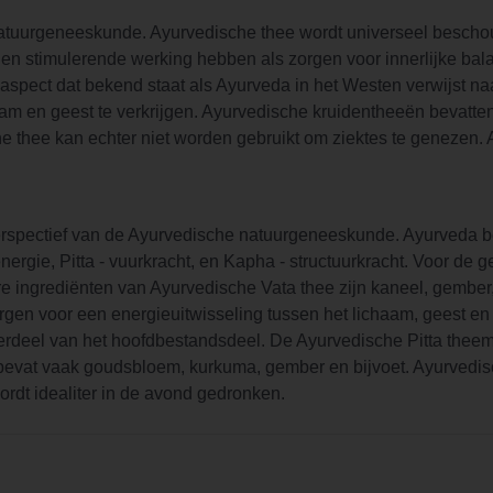
 natuurgeneeskunde. Ayurvedische thee wordt universeel besch
n stimulerende werking hebben als zorgen voor innerlijke bala
 Het aspect dat bekend staat als Ayurveda in het Westen verwijs
aam en geest te verkrijgen. Ayurvedische kruidentheeën bevatten
e thee kan echter niet worden gebruikt om ziektes te genezen.
rspectief van de Ayurvedische natuurgeneeskunde. Ayurveda bes
senergie, Pitta - vuurkracht, en Kapha - structuurkracht. Voor de
re ingrediënten van Ayurvedische Vata thee zijn kaneel, gember, z
 voor een energieuitwisseling tussen het lichaam, geest en de 
derdeel van het hoofdbestandsdeel. De Ayurvedische Pitta the
bevat vaak goudsbloem, kurkuma, gember en bijvoet. Ayurvedisc
wordt idealiter in de avond gedronken.