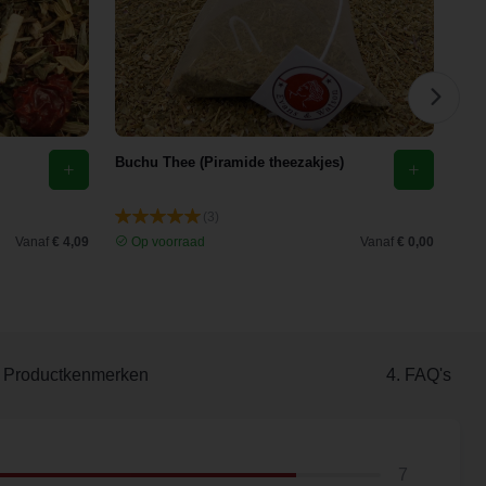
Buchu Thee (Piramide theezakjes)
Kam
(3)
Vanaf
€ 4,09
Op voorraad
Vanaf
€ 0,00
O
. Productkenmerken
4. FAQ's
7