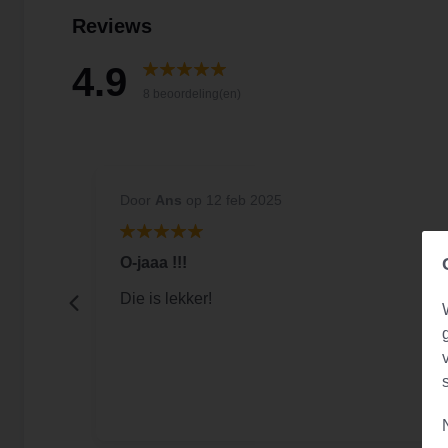
Reviews
4.9
8 beoordeling(en)
Door
Ans
op 12 feb 2025
O-jaaa !!!
 maar
Die is lekker!
t.nWij
energie
 aan.
d bezig