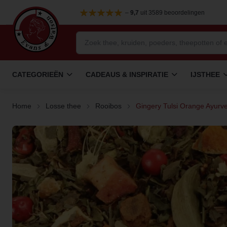
–
9,7
uit 3589 beoordelingen
CATEGORIEËN
CADEAUS & INSPIRATIE
IJSTHEE
Home
Losse thee
Rooibos
Gingery Tulsi Orange Ayurv