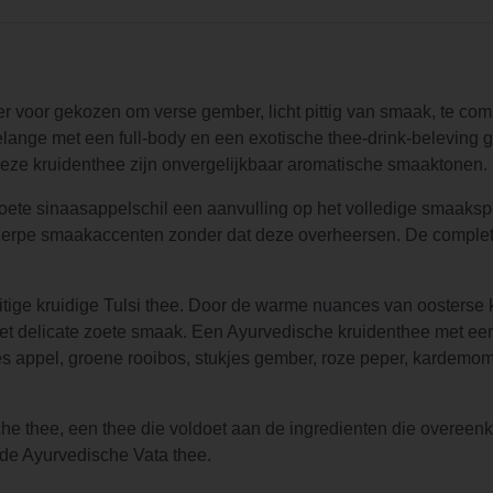
er voor gekozen om verse gember, licht pittig van smaak, te c
elange met een full-body en een exotische thee-drink-beleving gee
 deze kruidenthee zijn onvergelijkbaar aromatische smaaktonen.
en zoete sinaasappelschil een aanvulling op het volledige smaak
herpe smaakaccenten zonder dat deze overheersen. De complete
itige kruidige Tulsi thee. Door de warme nuances van oosterse 
t delicate zoete smaak. Een Ayurvedische kruidenthee met ee
es appel, groene rooibos, stukjes gember, roze peper, kardemom
he thee, een thee die voldoet aan de ingredienten die overe
 de Ayurvedische Vata thee.