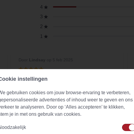
4
3
2
1
Door
Lindsay
op 5 feb 2025
Cookie instellingen
Heerlijk
perfecte melange van gember en sinaasappel
We gebruiken cookies om jouw browse-ervaring te verbeteren,
!
gepersonaliseerde advertenties of inhoud weer te geven en ons
verkeer te analyseren. Door op ‘Alles accepteren’ te klikken,
stem je in met ons gebruik van cookies.
Noodzakelijk