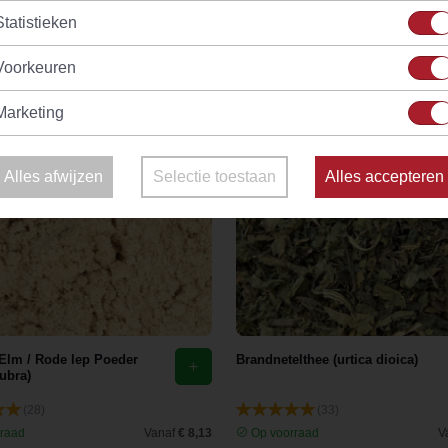
Statistieken
Voorkeuren
Marketing
Alles afwijzen
Selectie toestaan
Alles accepteren
 Elm / Rode Iep Poeder
Brandnetelthee (urtica dioica)
ubra)
(28)
(33)
raad
Vanaf
€ 8,13
Op voorraad
V