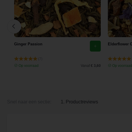
Ginger Passion
Elderflower 
(7)
 3,99
Op voorraad
Vanaf
€ 3,60
Op voorraa
Snel naar een sectie:
1. Productreviews