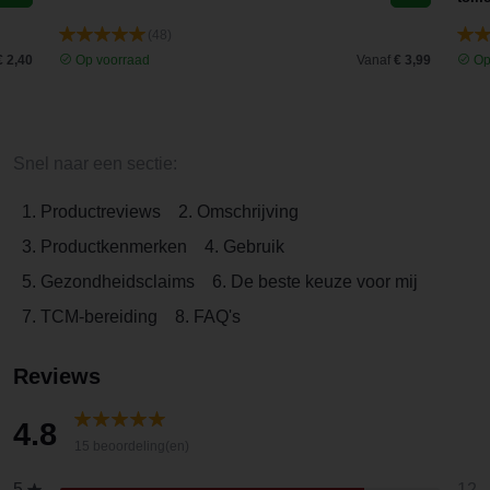
(48)
€ 2,40
Op voorraad
Vanaf
€ 3,99
Op
Snel naar een sectie:
1. Productreviews
2. Omschrijving
3. Productkenmerken
4. Gebruik
5. Gezondheidsclaims
6. De beste keuze voor mij
7. TCM-bereiding
8. FAQ's
Reviews
4.8
15 beoordeling(en)
12
5