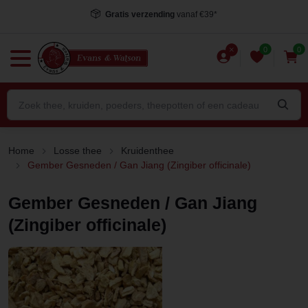
Voor 15.00 uur besteld
, dezelfde dag verstuurd*
0
0
Home
Losse thee
Kruidenthee
Gember Gesneden / Gan Jiang (Zingiber officinale)
Gember Gesneden / Gan Jiang
(Zingiber officinale)