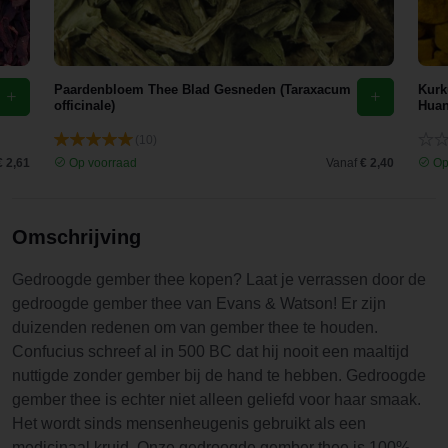
Paardenbloem Thee Blad Gesneden (Taraxacum
Kurk
officinale)
Hua
(10)
€ 2,61
Op voorraad
Vanaf
€ 2,40
Op
Omschrijving
Gedroogde gember thee kopen? Laat je verrassen door de
gedroogde gember thee van Evans & Watson! Er zijn
duizenden redenen om van gember thee te houden.
Confucius schreef al in 500 BC dat hij nooit een maaltijd
nuttigde zonder gember bij de hand te hebben. Gedroogde
gember thee is echter niet alleen geliefd voor haar smaak.
Het wordt sinds mensenheugenis gebruikt als een
medicinaal kruid. Onze gedroogde gember thee is 100%