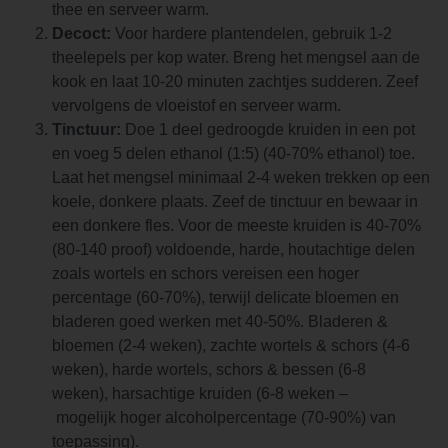
thee en serveer warm.
Decoct:
Voor hardere plantendelen, gebruik 1-2
theelepels per kop water. Breng het mengsel aan de
kook en laat 10-20 minuten zachtjes sudderen. Zeef
vervolgens de vloeistof en serveer warm.
Tinctuur:
Doe 1 deel gedroogde kruiden in een pot
en voeg 5 delen ethanol (1:5) (40-70% ethanol) toe.
Laat het mengsel minimaal 2-4 weken trekken op een
koele, donkere plaats. Zeef de tinctuur en bewaar in
een donkere fles. Voor de meeste kruiden is 40-70%
(80-140 proof) voldoende, harde, houtachtige delen
zoals wortels en schors vereisen een hoger
percentage (60-70%), terwijl delicate bloemen en
bladeren goed werken met 40-50%. Bladeren &
bloemen (2-4 weken), zachte wortels & schors (4-6
weken), harde wortels, schors & bessen (6-8
weken), harsachtige kruiden (6-8 weken –
mogelijk hoger alcoholpercentage (70-90%) van
toepassing).