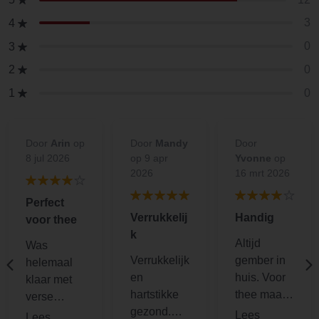
3
4
0
3
0
2
0
1
Door
Arin
op
Door
Mandy
Door
8 jul 2026
op 9 apr
Yvonne
op
2026
16 mrt 2026
Perfect
Verrukkelij
Handig
voor thee
k
Altijd
Was
Verrukkelijk
gember in
helemaal
en
huis. Voor
klaar met
hartstikke
thee maar
verse
gezond.
ook om
gember wat