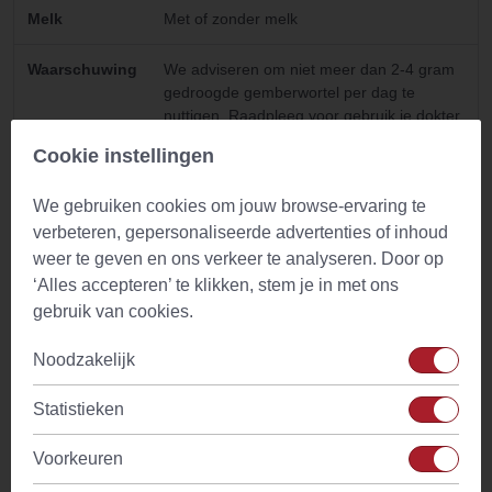
Melk
Met of zonder melk
Waarschuwing
We adviseren om niet meer dan 2-4 gram
gedroogde gemberwortel per dag te
nuttigen. Raadpleeg voor gebruik je dokter
in geval van twijfel of in geval van
Cookie instellingen
zwangerschap, borstvoeding, ziekte of
medicijngebruik.
We gebruiken cookies om jouw browse-ervaring te
verbeteren, gepersonaliseerde advertenties of inhoud
weer te geven en ons verkeer te analyseren. Door op
Gebruik
‘Alles accepteren’ te klikken, stem je in met ons
gebruik van cookies.
Bij traditionele Chinese geneeskunde (TCM) wordt meestal
een afkooksel gemaakt om de werkzame stoffen uit kruiden
Noodzakelijk
optimaal te benutten. Vaak worden de kruiden twee keer
gekookt voor een krachtiger extract en vooraf een uur in
Statistieken
water geweekt. Hieronder vind je de instructies voor de
Voorkeuren
bereiding van gember (Lat: Zingiberis Rhizoma; TCM: gan
jiang).