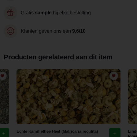
Gratis
sample
bij elke bestelling
Klanten geven ons een
9,6/10
Producten gerelateerd aan dit item
Echte Kamillethee Heel (Matricaria recutita)
Lind
tome