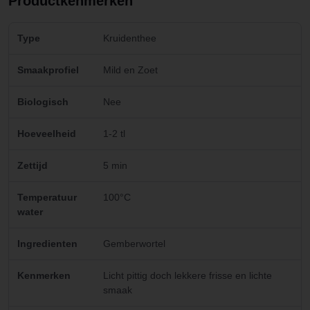
Productkenmerken
Type
Kruidenthee
Smaakprofiel
Mild en Zoet
Biologisch
Nee
Hoeveelheid
1-2 tl
Zettijd
5 min
Temperatuur
100°C
water
Ingredienten
Gemberwortel
Kenmerken
Licht pittig doch lekkere frisse en lichte
smaak