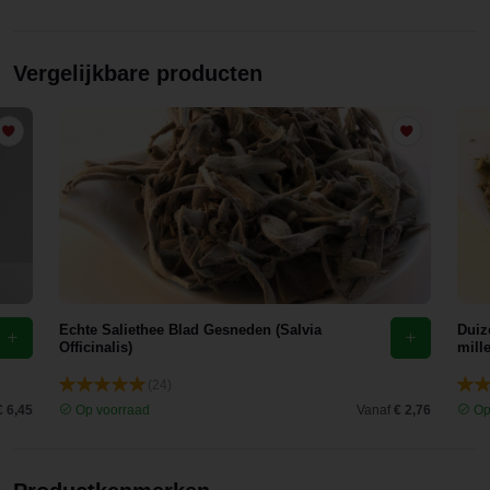
Vergelijkbare producten
Echte Saliethee Blad Gesneden (Salvia
Duiz
Officinalis)
mill
(24)
€ 6,45
Op voorraad
Vanaf
€ 2,76
Op