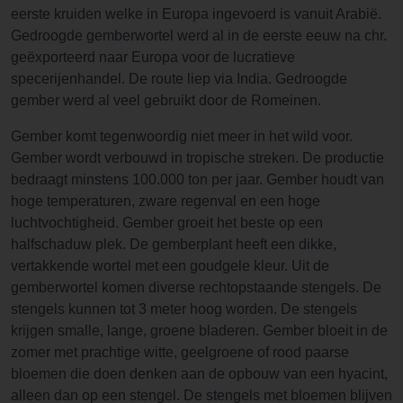
eerste kruiden welke in Europa ingevoerd is vanuit Arabië.
Gedroogde gemberwortel werd al in de eerste eeuw na chr.
geëxporteerd naar Europa voor de lucratieve
specerijenhandel. De route liep via India. Gedroogde
gember werd al veel gebruikt door de Romeinen.
Gember komt tegenwoordig niet meer in het wild voor.
Gember wordt verbouwd in tropische streken. De productie
bedraagt minstens 100.000 ton per jaar. Gember houdt van
hoge temperaturen, zware regenval en een hoge
luchtvochtigheid. Gember groeit het beste op een
halfschaduw plek. De gemberplant heeft een dikke,
vertakkende wortel met een goudgele kleur. Uit de
gemberwortel komen diverse rechtopstaande stengels. De
stengels kunnen tot 3 meter hoog worden. De stengels
krijgen smalle, lange, groene bladeren. Gember bloeit in de
zomer met prachtige witte, geelgroene of rood paarse
bloemen die doen denken aan de opbouw van een hyacint,
alleen dan op een stengel. De stengels met bloemen blijven