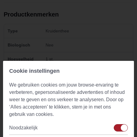
Productkenmerken
Type
Kruidenthee
Biologisch
Nee
Hoeveelheid
1 st.
Cookie instellingen
Zettijd
10 min.
We gebruiken cookies om jouw browse-ervaring te
Temperatuur
100°C
verbeteren, gepersonaliseerde advertenties of inhoud
water
weer te geven en ons verkeer te analyseren. Door op
‘Alles accepteren’ te klikken, stem je in met ons
Ingredienten
Buchu blad gesneden
gebruik van cookies.
Kenmerken
Fijn en fruitig aroma en frisse en fruitige
Noodzakelijk
geur.