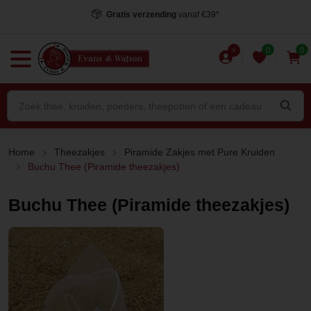
Voor 15.00 uur besteld
, dezelfde dag verstuurd*
0
0
Home
Theezakjes
Piramide Zakjes met Pure Kruiden
Buchu Thee (Piramide theezakjes)
Buchu Thee (Piramide theezakjes)