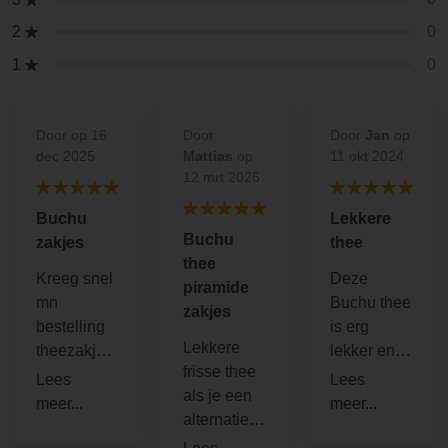
0
2
0
1
Door
op 16
Door
Door
Jan
op
dec 2025
Mattias
op
11 okt 2024
12 mrt 2025
Buchu
Lekkere
Buchu
zakjes
thee
thee
Kreeg snel
Deze
piramide
mn
Buchu thee
zakjes
bestelling
is erg
Lekkere
theezakjes
lekker en
frisse thee
binnen..ver
handig in
als je een
rast door
gebruik.
alternatief
de frisse
Snel
voor
fruitig noot
verzonden