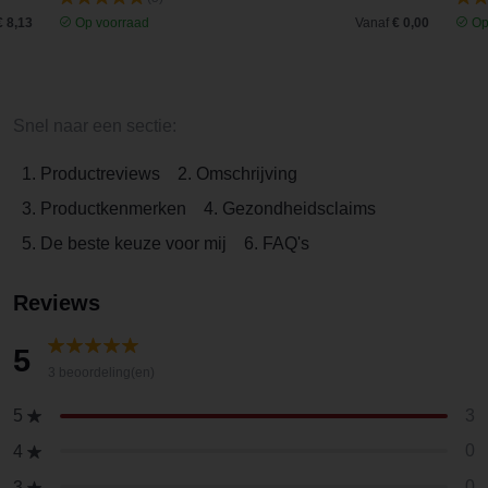
€ 8,13
Op voorraad
Vanaf
€ 0,00
Op
Snel naar een sectie:
1. Productreviews
2. Omschrijving
3. Productkenmerken
4. Gezondheidsclaims
5. De beste keuze voor mij
6. FAQ's
Reviews
5
3 beoordeling(en)
3
5
0
4
0
3