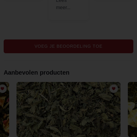
muntthee
en je
en gratis
zoekt.
proeft.echt
sample.
Prima
de versheid
Top, mijn
service,
er in..en
dank!
geleverd
ook nog
zoals
eens een
VOEG JE BEOORDELING TOE
verwacht.
leuk
geschenkje
erbij..dus
Aanbevolen producten
top..laura s.