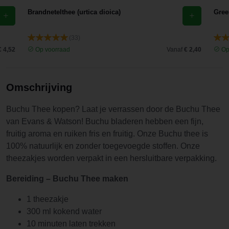
Brandnetelthee (urtica dioica)
Gree
(33)
€ 4,52
Op voorraad
Vanaf
€ 2,40
Op
Omschrijving
Buchu Thee kopen? Laat je verrassen door de Buchu Thee
van Evans & Watson! Buchu bladeren hebben een fijn,
fruitig aroma en ruiken fris en fruitig. Onze Buchu thee is
100% natuurlijk en zonder toegevoegde stoffen. Onze
theezakjes worden verpakt in een hersluitbare verpakking.
Bereiding – Buchu Thee
maken
1 theezakje
300 ml kokend water
10 minuten laten trekken