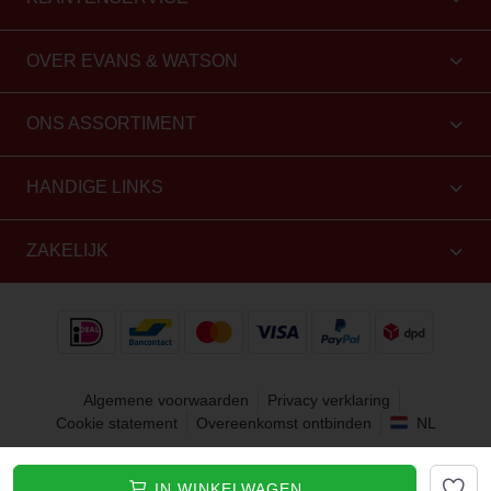
OVER EVANS & WATSON
ONS ASSORTIMENT
HANDIGE LINKS
ZAKELIJK
Algemene voorwaarden
Privacy verklaring
Cookie statement
Overeenkomst ontbinden
NL
Copyright 2010 - 2026 Evans & Watson. Alle rechten
IN WINKELWAGEN