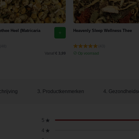
thee Heel (Matricaria
Heavenly Sleep Wellness Thee
(48)
(43)
d
Vanaf
€ 3,99
Op voorraad
hrijving
3. Productkenmerken
4. Gezondheids
5
4