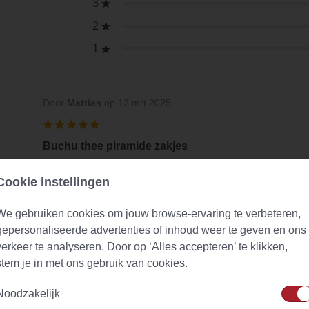
3
2
1
Door
Mattias
op 12 mrt 2025
Buchu thee piramide zakjes
Lekkere frisse thee als je een alternatief voor
Cookie instellingen
muntthee zoekt. Prima service, geleverd zoals
verwacht.
We gebruiken cookies om jouw browse-ervaring te verbeteren,
gepersonaliseerde advertenties of inhoud weer te geven en ons
verkeer te analyseren. Door op ‘Alles accepteren’ te klikken,
stem je in met ons gebruik van cookies.
Noodzakelijk