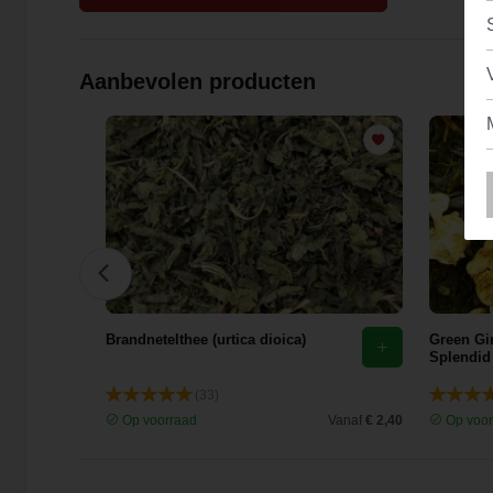
Aanbevolen producten
Brandnetelthee (urtica dioica)
Green Gi
Splendid
(33)
Vanaf
€ 4,52
Op voorraad
Vanaf
€ 2,40
Op voor