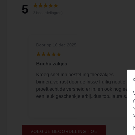
5
3 beoordeling(en)
Door
op 16 dec 2025
Buchu zakjes
Kreeg snel mn bestelling theezakjes
binnen..verrast door de frisse fruitig noot en je
proeft.echt de versheid er in..en ook nog eens
een leuk geschenkje erbij..dus top..laura s.
VOEG JE BEOORDELING TOE