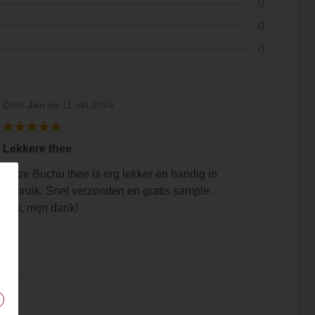
0
0
0
Door
Jan
op 11 okt 2024
Lekkere thee
Deze Buchu thee is erg lekker en handig in
gebruik. Snel verzonden en gratis sample.
Top, mijn dank!