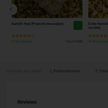
Kamille Heel (Piramide theezakjes)
Echte Kamille
recutita)
(5)
 8,13
Op voorraad
Vanaf
€ 0,00
Op voorraa
Snel naar een sectie:
1. Productreviews
2. Omsc
Reviews