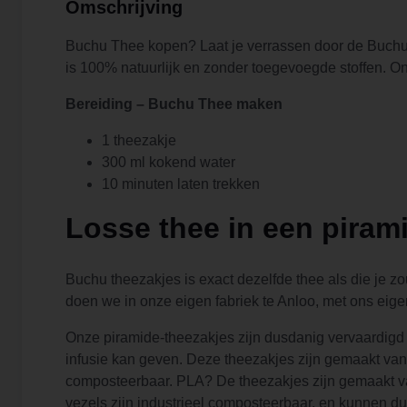
Omschrijving
Buchu Thee kopen? Laat je verrassen door de Buchu T
is 100% natuurlijk en zonder toegevoegde stoffen. O
Bereiding – Buchu Thee
maken
1 theezakje
300 ml kokend water
10 minuten laten trekken
Losse thee in een piram
Buchu theezakjes is exact dezelfde thee als die je zo
doen we in onze eigen fabriek te Anloo, met ons ei
Onze piramide-theezakjes zijn dusdanig vervaardigd 
infusie kan geven. Deze theezakjes zijn gemaakt van
composteerbaar. PLA? De theezakjes zijn gemaakt va
vezels zijn industrieel composteerbaar, en kunnen du