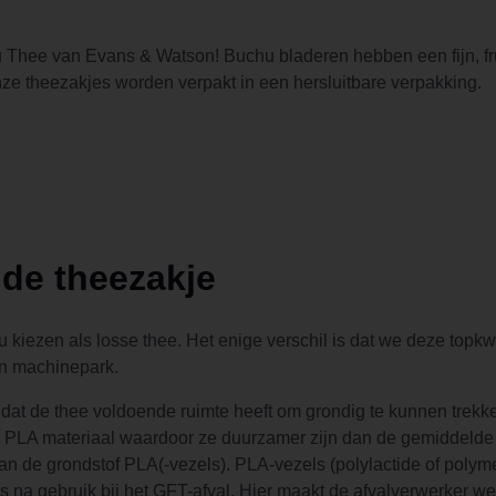
hee van Evans & Watson! Buchu bladeren hebben een fijn, fruit
nze theezakjes worden verpakt in een hersluitbare verpakking.
ide theezakje
u kiezen als losse thee. Het enige verschil is dat we deze topkw
gen machinepark.
dat de thee voldoende ruimte heeft om grondig te kunnen trekke
 PLA materiaal waardoor ze duurzamer zijn dan de gemiddelde (p
n de grondstof PLA(-vezels). PLA-vezels (polylactide of poly
s na gebruik bij het GFT-afval. Hier maakt de afvalverwerker we