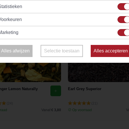
Statistieken
Voorkeuren
Marketing
Alles afwijzen
Selectie toestaan
Alles accepteren
nger Lemon Naturally
Earl Grey Superior
(24)
(21)
raad
Vanaf
€ 3,80
Op voorraad
V