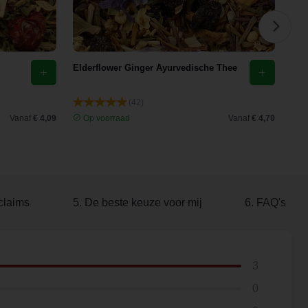
Elderflower Ginger Ayurvedische Thee
The
Pap
(42)
Vanaf
€ 4,09
Op voorraad
Vanaf
€ 4,70
O
claims
5. De beste keuze voor mij
6. FAQ's
3
0