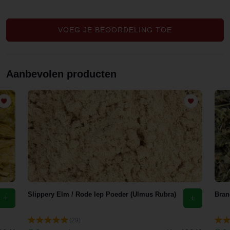
prima thee!!
VOEG JE BEOORDELING TOE
Aanbevolen producten
Slippery Elm / Rode Iep Poeder (Ulmus Rubra)
Bran
(29)