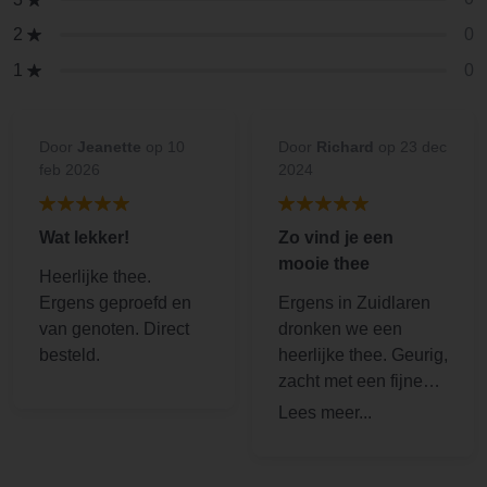
0
2
0
1
Door
Jeanette
op 10
Door
Richard
op 23 dec
feb 2026
2024
Wat lekker!
Zo vind je een
mooie thee
Heerlijke thee.
Ergens geproefd en
Ergens in Zuidlaren
van genoten. Direct
dronken we een
besteld.
heerlijke thee. Geurig,
zacht met een fijne
smaak van fruit. Dus
snel besteld en
opgehaald in Anloo.
Perfecte service en