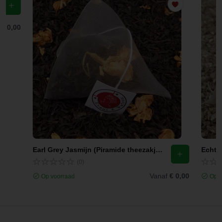
f
€ 0,00
Earl Grey Jasmijn (Piramide theezakjes)
Echte 
(0)
Vanaf
€ 0,00
Op voorraad
Op v