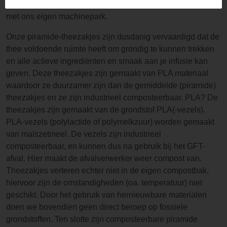
hebben verpakt. Dit doen we in onze eigen fabriek te Anloo,
met ons eigen machinepark.
Onze piramide-theezakjes zijn dusdanig vervaardigd dat de
thee voldoende ruimte heeft om grondig te kunnen trekken
en alle actieve ingrediënten en smaak aan je infusie kan
geven. Deze theezakjes zijn gemaakt van PLA materiaal
waardoor ze duurzamer zijn dan de gemiddelde (piramide)
theezakjes en ze zijn industrieel composteerbaar. PLA? De
theezakjes zijn gemaakt van de grondstof PLA(-vezels).
PLA-vezels (polylactide of polymelkzuur) worden gemaakt
van maïszetmeel. De vezels zijn industrieel
composteerbaar, en kunnen dus na gebruik bij het GFT-
afval. Hier maakt de afvalverwerker weer compost van.
Theezakjes verteren echter niet in de eigen compostbak,
hiervoor zijn de omstandigheden (oa. temperatuur) niet
geschikt. Door het gebruik van hernieuwbare materialen
doen we bovendien geen direct beroep op fossiele
grondstoffen. Ten slotte zijn composteerbare piramide