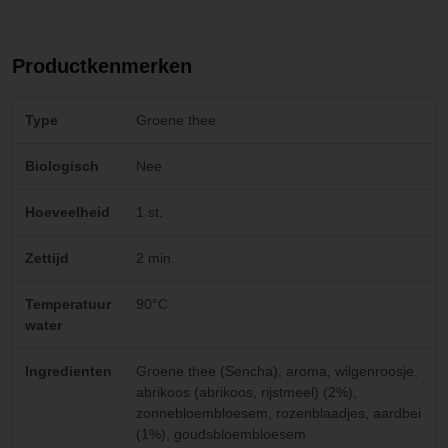
Productkenmerken
Type
Groene thee
Biologisch
Nee
Hoeveelheid
1 st.
Zettijd
2 min.
Temperatuur
90°C
water
Ingredienten
Groene thee (Sencha), aroma, wilgenroosje,
abrikoos (abrikoos, rijstmeel) (2%),
zonnebloembloesem, rozenblaadjes, aardbei
(1%), goudsbloembloesem