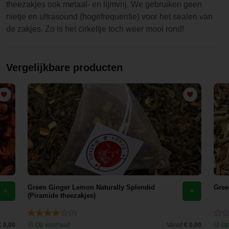
theezakjes ook metaal- en lijmvrij. We gebruiken geen
nietje en ultrasound (hogefrequentie) voor het sealen van
de zakjes. Zo is het cirkeltje toch weer mooi rond!
Vergelijkbare producten
Green Ginger Lemon Naturally Splendid
Gree
(Piramide theezakjes)
(7)
€ 0,00
Op voorraad
Vanaf
€ 0,00
Op