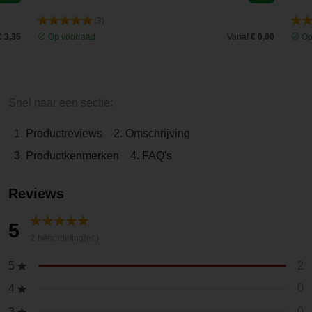
(3)
€ 3,35
Op voorraad
Vanaf
€ 0,00
Op
Snel naar een sectie:
1. Productreviews
2. Omschrijving
3. Productkenmerken
4. FAQ's
Reviews
5
2 beoordeling(en)
2
5
0
4
0
3