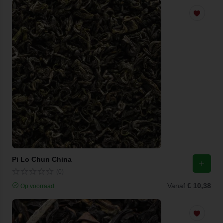
Pi Lo Chun China
(0)
Vanaf
€ 10,38
Op voorraad