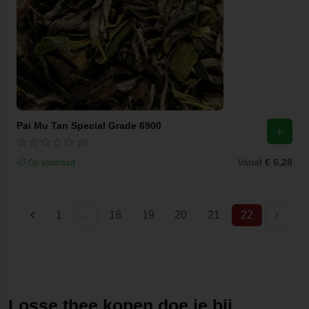
Pai Mu Tan Special Grade 6900
(0)
Vanaf
€ 6,28
Op voorraad
(current)
1
…
18
19
20
21
22
Losse thee kopen doe je bij