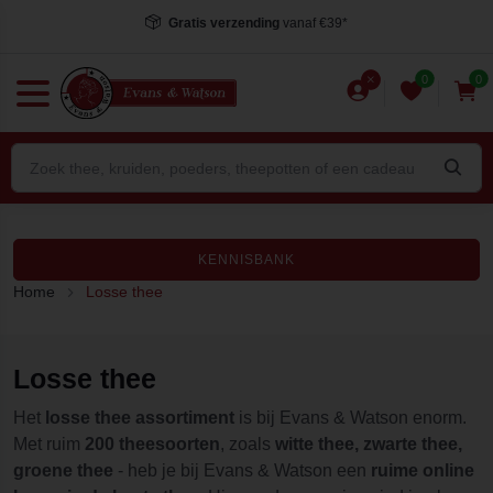
Voor 15.00 uur besteld
, dezelfde dag verstuurd*
0
0
KENNISBANK
Home
Losse thee
Losse thee
Het
losse thee assortiment
is bij Evans & Watson enorm.
Met ruim
200 theesoorten
, zoals
witte thee, zwarte thee,
groene thee
- heb je bij Evans & Watson een
ruime online