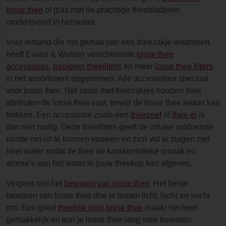
losse thee
of glas met de prachtige theebladeren
ronddrijvend in het water.
Voor iemand die het gemak van een theezakje waardeert,
heeft Evans & Watson verschillende
losse thee
accessoires
,
papieren theefilters
en meer
losse thee filters
in het assortiment opgenomen. Alle accessoires speciaal
voor losse thee. Net zoals met theezakjes houden thee
attributen de losse thee vast, terwijl de losse thee lekker kan
trekken. Een accessoire zoals een
theezeef
of
thee-ei
is
dan niet nodig. Deze theefilters geeft de infusie voldoende
ruimte om uit te kunnen vouwen en zich vol te zuigen met
heet water zodat de thee de karakteristieke smaak en
aroma’s aan het water in jouw theekop kan afgeven.
Vergeet niet het
bewaren van losse thee
. Het beste
bewaren van losse thee doe je buiten licht, lucht en vocht
om. Een goed
theeblik voor losse thee
maakt het heel
gemakkelijk en kun je losse thee lang mee bewaren.