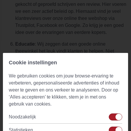
gekocht of geproefd schrijven een review. Hier voeren
we een zeer actief beleid op. Hiernaast vind je veel
klantreviews over onze online thee webshop via
Trustpilot, Facebook en Google. Zo krijg je een goed
idee over de ervaringen van eerdere kopers.
Educatie
: Wij zeggen dat een goede online
theewinkel het leuk vindt klanten te helpen. Niet
alleen bij vragen, maar ook over de producten die we
Cookie instellingen
aanbieden. Dat is ook de reden dat we via onze
kruiden- en
theeblog
verschillende soorten keuzehulp,
We gebruiken cookies om jouw browse-ervaring te
inspiratie en informatie delen over
alles over losse
verbeteren, gepersonaliseerde advertenties of inhoud
thee
. Hopelijk helpt ook jou dit om meer te leren over
weer te geven en ons verkeer te analyseren. Door op
thee en kruiden.
‘Alles accepteren’ te klikken, stem je in met ons
gebruik van cookies.
Verder vind je in onze thee webshop natuurlijk af een toe
een korting, bekijk en vergelijk je product gemakkelijk in de
Noodzakelijk
winkelwagen of markeer je ze als favoriet.
Statistieken
Er bestaan wereldwijd duizenden verschillende
soorten