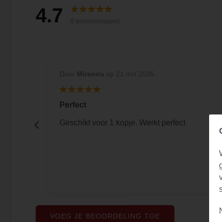
4.7
6 beoordeling(en)
Door
Miranda
op 21 mrt 2026
Perfect
Geschikt voor 1 kopje. Werkt perfect
VOEG JE BEOORDELING TOE