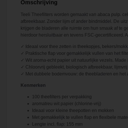
Omschrijving
Teeli Theefilters worden gemaakt van abaca pulp. cellul
afbreekbaar. Zonder lijm of ander bindmiddel. De uitze
krijgen de bladeren alle ruimte om hun smaak af te gev
hierdoor hersluitbaar en tevens FSC-gecertificeerd. A
✓ Ideaal voor thee zetten in theekopjes, bekers/mokke
✓ Praktische flap voor gemakkelijk vullen van het filt
✓ Wit aroma-echt papier uit natuurlijke vezels. Mad
✓ Chloorvrij gebleekt, biologisch afbreekbaar, lijmvri
✓ Met dubbele bodemvouw: de theebladeren en het a
Kenmerken
100 theefilters per verpakking
aromatreu wit papier (chlorine-vrij)
Ideaal voor kleine theepotten en mokken
Met gemakkelijk te vullen flap en flexibele mate
Lengte incl. flap: 155 mm