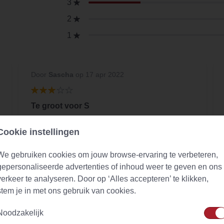
3
2
1
Door
Sascha
op 17 apr 2022
Te groot voor S
Ik zou bij S kleinere verwachten
Cookie instellingen
We gebruiken cookies om jouw browse-ervaring te verbeteren,
gepersonaliseerde advertenties of inhoud weer te geven en ons
verkeer te analyseren. Door op ‘Alles accepteren’ te klikken,
stem je in met ons gebruik van cookies.
Noodzakelijk