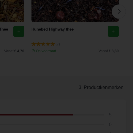
 Thee
Hunebed Highway thee
Zwa
(7)
Vanaf
€ 4,70
Op voorraad
Vanaf
€ 3,80
O
3. Productkenmerken
5
0