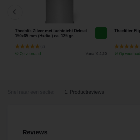
Theeblik Zilver met luchtdicht Deksel
Theefilter Fl
150x65 mm (Hxdia.) ca. 125 gr.
(2)
 2,65
Op voorraad
Vanaf
€ 4,20
Op voorraa
Snel naar een sectie:
1. Productreviews
Reviews