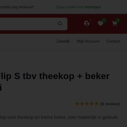
dezelfde dag verstuurd*
Spaar punten voor
kortingen
0
0
Zakelijk
Mijn Account
Contact
Flip S tbv theekop + beker
i
(6 reviews)
flap voor theekop en kleine beker, zeer makkelijk in gebruik.