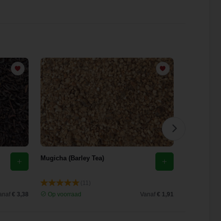
Mugicha (Barley Tea)
Brandnetelt
(11)
anaf
€ 3,38
Op voorraad
Vanaf
€ 1,91
Op voorra