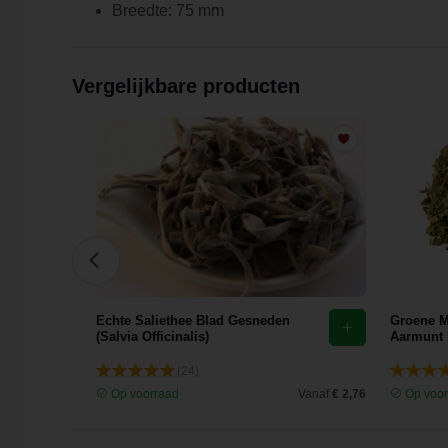
Breedte: 75 mm
Vergelijkbare producten
0g
Echte Saliethee Blad Gesneden
Groene M
(Salvia Officinalis)
Aarmunt 
(24)
Vanaf
€ 25,78
Op voorraad
Vanaf
€ 2,76
Op voor