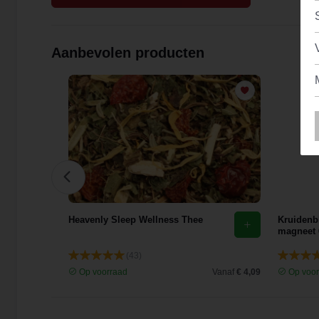
Aanbevolen producten
Heavenly Sleep Wellness Thee
Kruidenbl
magneet 
(43)
Vanaf
€ 3,56
Op voorraad
Vanaf
€ 4,09
Op voor