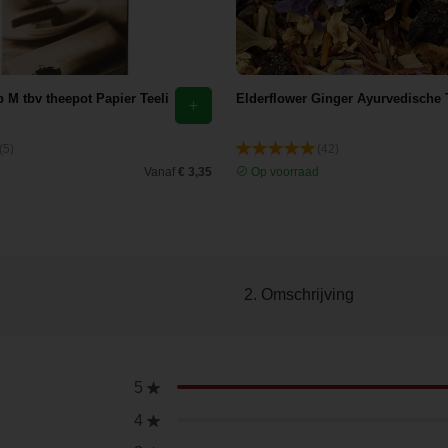
ip M tbv theepot Papier Teeli
Elderflower Ginger Ayurvedische
(5)
(42)
d
Vanaf
€ 3,35
Op voorraad
2. Omschrijving
5
4