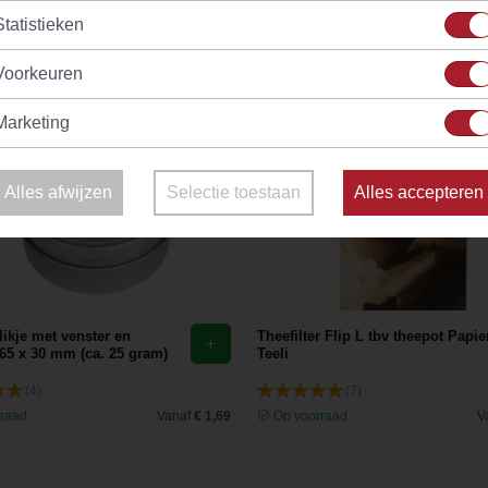
Statistieken
Voorkeuren
Marketing
Alles afwijzen
Selectie toestaan
Alles accepteren
ikje met venster en
Theefilter Flip L tbv theepot Papie
65 x 30 mm (ca. 25 gram)
Teeli
(4)
(7)
raad
Vanaf
€ 1,69
Op voorraad
V