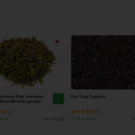
untthee Blad Gesneden
Earl Grey Superior
Nana (Mentha spicata)
(20)
(21)
raad
Vanaf
€ 2,61
Op voorraad
V