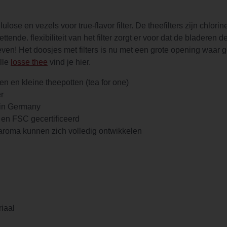
ose en vezels voor true-flavor filter. De theefilters zijn chlorin
ttende. flexibiliteit van het filter zorgt er voor dat de bladeren
en! Het doosjes met filters is nu met een grote opening waar gema
lle
losse thee
vind je hier.
n en kleine theepotten (tea for one)
er
e in Germany
j en FSC gecertificeerd
roma kunnen zich volledig ontwikkelen
riaal