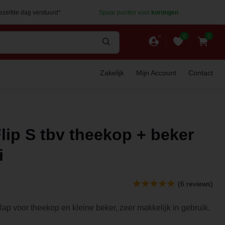
dezelfde dag verstuurd*
Spaar punten voor
kortingen
0
0
Zakelijk
Mijn Account
Contact
Flip S tbv theekop + beker
i
(6 reviews)
flap voor theekop en kleine beker, zeer makkelijk in gebruik.