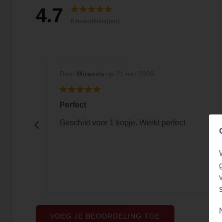
4.7
6 beoordeling(en)
Door
Miranda
op 21 mrt 2026
Perfect
Geschikt voor 1 kopje. Werkt perfect
VOEG JE BEOORDELING TOE