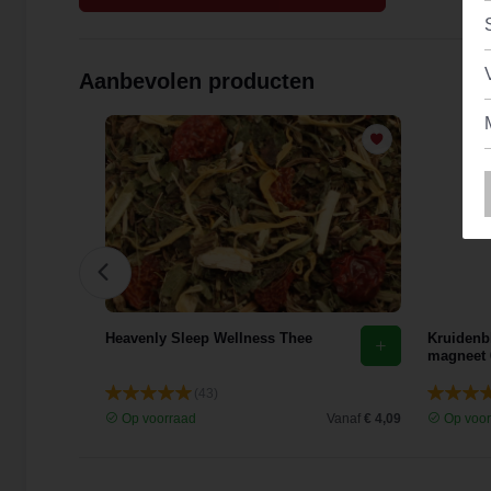
Aanbevolen producten
Heavenly Sleep Wellness Thee
Kruidenbl
magneet 
(43)
Vanaf
€ 3,56
Op voorraad
Vanaf
€ 4,09
Op voor