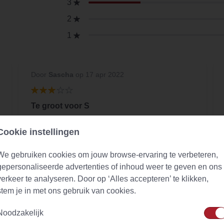
3
2
1
Door
Sascha
op 17 apr 2022
Te groot voor S
Ik zou bij S kleinere verwachten
Cookie instellingen
We gebruiken cookies om jouw browse-ervaring te verbeteren,
gepersonaliseerde advertenties of inhoud weer te geven en ons
verkeer te analyseren. Door op ‘Alles accepteren’ te klikken,
stem je in met ons gebruik van cookies.
Noodzakelijk