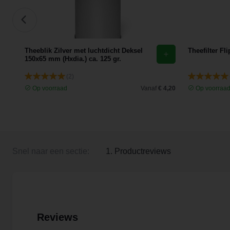
Theeblik Zilver met luchtdicht Deksel
Theefilter Fl
150x65 mm (Hxdia.) ca. 125 gr.
(2)
 2,65
Op voorraad
Vanaf
€ 4,20
Op voorraa
Snel naar een sectie:
1. Productreviews
Reviews