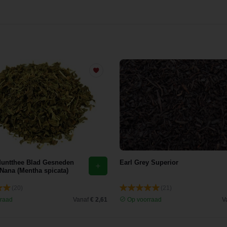
untthee Blad Gesneden
Earl Grey Superior
Nana (Mentha spicata)
(20)
(21)
raad
Vanaf
€ 2,61
Op voorraad
V