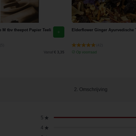
ip M tbv theepot Papier Teeli
Elderflower Ginger Ayurvedische
(5)
(42)
d
Vanaf
€ 3,35
Op voorraad
2. Omschrijving
5
4