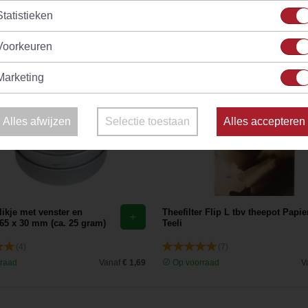
Statistieken
Voorkeuren
Marketing
Alles afwijzen
Selectie toestaan
Alles accepteren
ikje met venster en
Theefilter Flip L tbv theepot Papie
65 x 30 mm (ca. 25 gram)
Teeli
(4)
(7)
raad
Vanaf
€ 1,69
Op voorraad
V