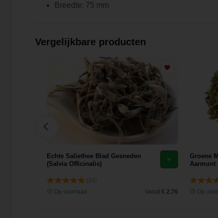
Breedte: 75 mm
Vergelijkbare producten
0g
Echte Saliethee Blad Gesneden
Groene M
(Salvia Officinalis)
Aarmunt 
(24)
Vanaf
€ 25,78
Op voorraad
Vanaf
€ 2,76
Op voor