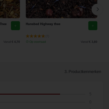
 Thee
Hunebed Highway thee
Zwa
(7)
Vanaf
€ 4,70
Op voorraad
Vanaf
€ 3,80
O
3. Productkenmerken
5
0