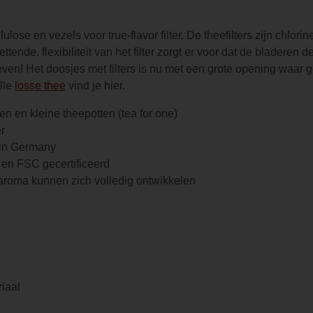
ose en vezels voor true-flavor filter. De theefilters zijn chlorin
ttende. flexibiliteit van het filter zorgt er voor dat de bladeren
en! Het doosjes met filters is nu met een grote opening waar gema
lle
losse thee
vind je hier.
n en kleine theepotten (tea for one)
er
e in Germany
j en FSC gecertificeerd
roma kunnen zich volledig ontwikkelen
riaal