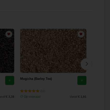
Mugicha (Barley Tea)
Brandnetelt
(11)
anaf
€ 3,38
Op voorraad
Vanaf
€ 1,91
Op voorra