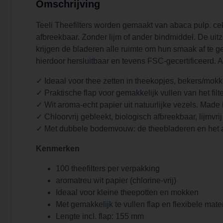
Omschrijving
Teeli Theefilters worden gemaakt van abaca pulp. cellul
afbreekbaar. Zonder lijm of ander bindmiddel. De uitze
krijgen de bladeren alle ruimte om hun smaak af te gev
hierdoor hersluitbaar en tevens FSC-gecertificeerd. A
✓ Ideaal voor thee zetten in theekopjes, bekers/mokke
✓ Praktische flap voor gemakkelijk vullen van het filt
✓ Wit aroma-echt papier uit natuurlijke vezels. Mad
✓ Chloorvrij gebleekt, biologisch afbreekbaar, lijmvri
✓ Met dubbele bodemvouw: de theebladeren en het a
Kenmerken
100 theefilters per verpakking
aromatreu wit papier (chlorine-vrij)
Ideaal voor kleine theepotten en mokken
Met gemakkelijk te vullen flap en flexibele mate
Lengte incl. flap: 155 mm