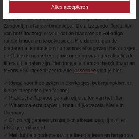
Teeli Theefilters worden gemaakt van abaca pulp. cellulose
Alles accepteren
en vezels voor true-flavor filter. De theefilters zijn chlorine-
vrij gebleekt en door de natuur natuurlijk afbreekbaar.
Zonder lijm of ander bindmiddel. De uitzettende. flexibiliteit
van het filter zorgt er voor dat de bladeren de volledige
ruimte krijgen om te ontvouwen. Hierdoor krijgen de
bladeren alle ruimte om hun smaak af te geven! Het doosjes
met filters is nu met een grote opening waar gemakkelijk de
filters uit te halen zijn. Het doosje is hierdoor hersluitbaar en
tevens FSC-gecertificeerd. Alle
losse thee
vind je hier.
✓ Ideaal voor thee zetten in theekopjes, bekers/mokken en
kleine theepotten (tea for one)
✓ Praktische flap voor gemakkelijk vullen van het filter
✓ Wit aroma-echt papier uit natuurlijke vezels. Made in
Germany
✓ Chloorvrij gebleekt, biologisch afbreekbaar, lijmvrij en
FSC gecertificeerd
✓ Met dubbele bodemvouw: de theebladeren en het aroma