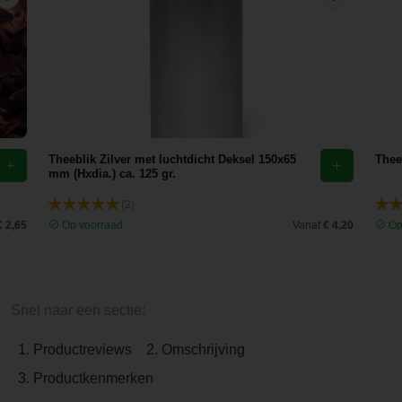
Theeblik Zilver met luchtdicht Deksel 150x65
Theef
mm (Hxdia.) ca. 125 gr.
(2)
€ 2,65
Op voorraad
Vanaf
€ 4,20
Op
Snel naar een sectie:
1. Productreviews
2. Omschrijving
3. Productkenmerken