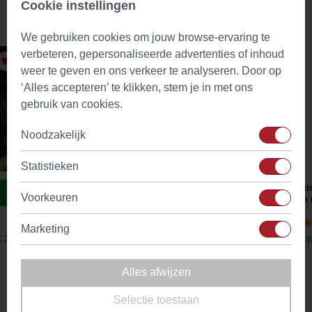
Cookie instellingen
Aanbevolen producten
We gebruiken cookies om jouw browse-ervaring te
verbeteren, gepersonaliseerde advertenties of inhoud
weer te geven en ons verkeer te analyseren. Door op
‘Alles accepteren’ te klikken, stem je in met ons
gebruik van cookies.
Noodzakelijk
Statistieken
Heavenly Sleep Wellness Thee
Krui
Voorkeuren
mm (
(43)
Marketing
€ 3,56
Op voorraad
Vanaf
€ 4,09
Op
Alles afwijzen
Omschrijving
Selectie toestaan