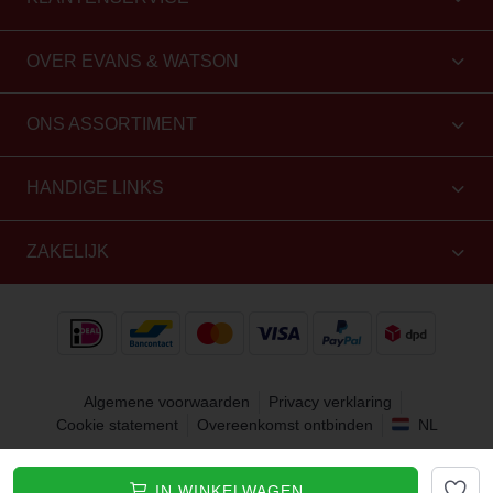
OVER EVANS & WATSON
ONS ASSORTIMENT
HANDIGE LINKS
ZAKELIJK
Algemene voorwaarden
Privacy verklaring
Cookie statement
Overeenkomst ontbinden
NL
Copyright 2010 - 2026 Evans & Watson. Alle rechten
IN WINKELWAGEN