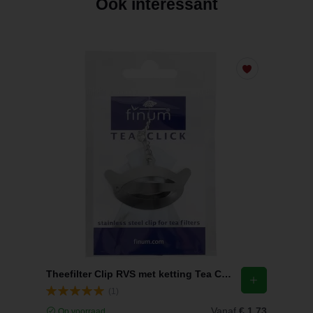
Ook interessant
Theefilter Clip RVS met ketting Tea Click Finum
(1)
Vanaf
€ 1,73
Op voorraad