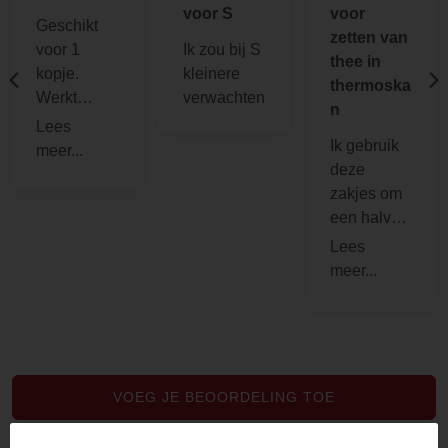
voor S
voor
Geschikt
zetten van
voor 1
Ik zou bij S
thee in
kopje.
kleinere
thermoska
Werkt
verwachten
n
perfect
Ik gebruik
deze
zakjes om
een halve
liter thee te
zetten. Ze
scheuren
niet en zijn
toch heel
dun. Uit fsc
bossen.
VOEG JE BEOORDELING TOE