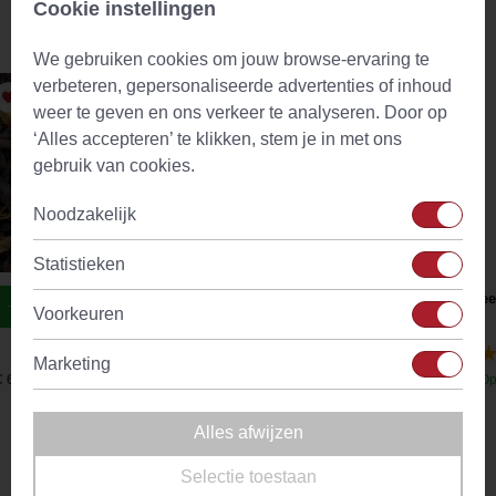
Cookie instellingen
Aanbevolen producten
We gebruiken cookies om jouw browse-ervaring te
verbeteren, gepersonaliseerde advertenties of inhoud
weer te geven en ons verkeer te analyseren. Door op
‘Alles accepteren’ te klikken, stem je in met ons
gebruik van cookies.
Noodzakelijk
Statistieken
Heavenly Sleep Wellness Thee
Theef
Voorkeuren
(43)
Marketing
€ 6,92
Op voorraad
Vanaf
€ 4,09
Op
Alles afwijzen
Omschrijving
Selectie toestaan