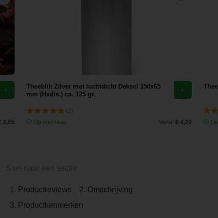
Theeblik Zilver met luchtdicht Deksel 150x65
Theef
mm (Hxdia.) ca. 125 gr.
(2)
€ 2,65
Op voorraad
Vanaf
€ 4,20
Op
Snel naar een sectie:
1. Productreviews
2. Omschrijving
3. Productkenmerken