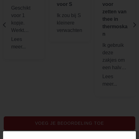
voor S
voor
Geschikt
zetten van
voor 1
Ik zou bij S
thee in
kopje.
kleinere
thermoska
Werkt
verwachten
n
perfect
Ik gebruik
deze
zakjes om
een halve
liter thee te
zetten. Ze
scheuren
niet en zijn
toch heel
dun. Uit fsc
bossen.
VOEG JE BEOORDELING TOE