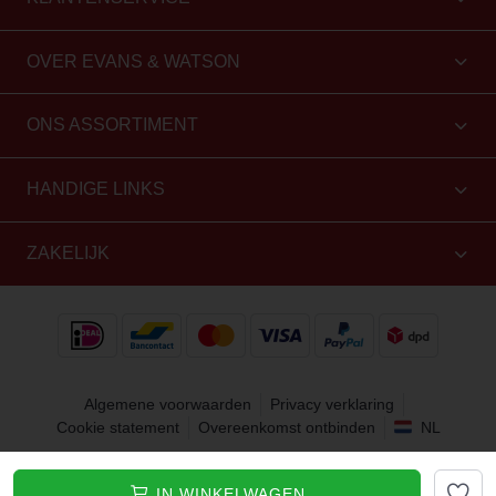
OVER EVANS & WATSON
ONS ASSORTIMENT
HANDIGE LINKS
ZAKELIJK
Algemene voorwaarden
Privacy verklaring
Cookie statement
Overeenkomst ontbinden
NL
Copyright 2010 - 2026 Evans & Watson. Alle rechten
IN WINKELWAGEN