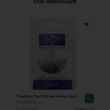
Ook interessant
Theefilter Clip RVS met ketting Tea Click Finum
(1)
Vanaf
€ 1,73
Op voorraad