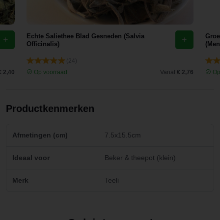
Echte Saliethee Blad Gesneden (Salvia
Groe
Officinalis)
(Men
(24)
€ 2,40
Op voorraad
Vanaf
€ 2,76
Op
Productkenmerken
Afmetingen (cm)
7.5x15.5cm
Ideaal voor
Beker & theepot (klein)
Merk
Teeli