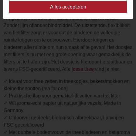
Teeli Theefilters worden gemaakt van abaca pulp. cellulose
Alles accepteren
en vezels voor true-flavor filter. De theefilters zijn chlorine-
vrij gebleekt en door de natuur natuurlijk afbreekbaar.
Zonder lijm of ander bindmiddel. De uitzettende. flexibiliteit
van het filter zorgt er voor dat de bladeren de volledige
ruimte krijgen om te ontvouwen. Hierdoor krijgen de
bladeren alle ruimte om hun smaak af te geven! Het doosjes
met filters is nu met een grote opening waar gemakkelijk de
filters uit te halen zijn. Het doosje is hierdoor hersluitbaar en
tevens FSC-gecertificeerd. Alle
losse thee
vind je hier.
✓ Ideaal voor thee zetten in theekopjes, bekers/mokken en
kleine theepotten (tea for one)
✓ Praktische flap voor gemakkelijk vullen van het filter
✓ Wit aroma-echt papier uit natuurlijke vezels. Made in
Germany
✓ Chloorvrij gebleekt, biologisch afbreekbaar, lijmvrij en
FSC gecertificeerd
✓ Met dubbele bodemvouw: de theebladeren en het aroma