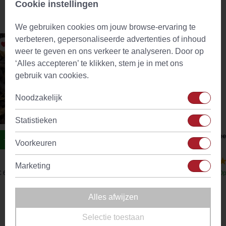
Cookie instellingen
Aanbevolen producten
We gebruiken cookies om jouw browse-ervaring te
verbeteren, gepersonaliseerde advertenties of inhoud
weer te geven en ons verkeer te analyseren. Door op
‘Alles accepteren’ te klikken, stem je in met ons
gebruik van cookies.
Noodzakelijk
Statistieken
Heavenly Sleep Wellness Thee
Theef
Voorkeuren
(43)
Marketing
€ 6,92
Op voorraad
Vanaf
€ 4,09
Op
Alles afwijzen
Omschrijving
Selectie toestaan