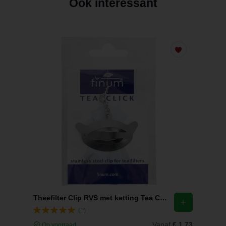
Ook interessant
Theefilter Clip RVS met ketting Tea Click Finum
(1)
Vanaf
€ 1,73
Op voorraad