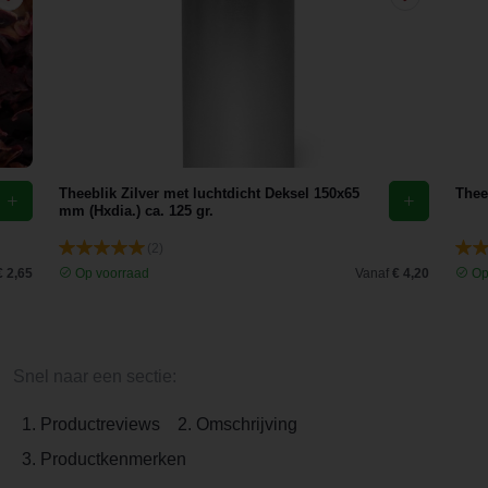
Theeblik Zilver met luchtdicht Deksel 150x65
Theef
mm (Hxdia.) ca. 125 gr.
(2)
€ 2,65
Op voorraad
Vanaf
€ 4,20
Op
Snel naar een sectie:
1. Productreviews
2. Omschrijving
3. Productkenmerken