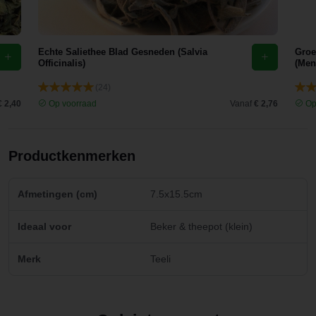
Echte Saliethee Blad Gesneden (Salvia
Groe
Officinalis)
(Men
(24)
€ 2,40
Op voorraad
Vanaf
€ 2,76
Op
Productkenmerken
Afmetingen (cm)
7.5x15.5cm
Ideaal voor
Beker & theepot (klein)
Merk
Teeli