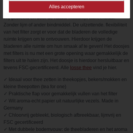
Teeli Theefilters worden gemaakt van abaca pulp. cellulose
Alles accepteren
en vezels voor true-flavor filter. De theefilters zijn chlorine-
vrij gebleekt en door de natuur natuurlijk afbreekbaar.
Zonder lijm of ander bindmiddel. De uitzettende. flexibiliteit
van het filter zorgt er voor dat de bladeren de volledige
ruimte krijgen om te ontvouwen. Hierdoor krijgen de
bladeren alle ruimte om hun smaak af te geven! Het doosjes
met filters is nu met een grote opening waar gemakkelijk de
filters uit te halen zijn. Het doosje is hierdoor hersluitbaar en
tevens FSC-gecertificeerd. Alle
losse thee
vind je hier.
✓ Ideaal voor thee zetten in theekopjes, bekers/mokken en
kleine theepotten (tea for one)
✓ Praktische flap voor gemakkelijk vullen van het filter
✓ Wit aroma-echt papier uit natuurlijke vezels. Made in
Germany
✓ Chloorvrij gebleekt, biologisch afbreekbaar, lijmvrij en
FSC gecertificeerd
✓ Met dubbele bodemvouw: de theebladeren en het aroma