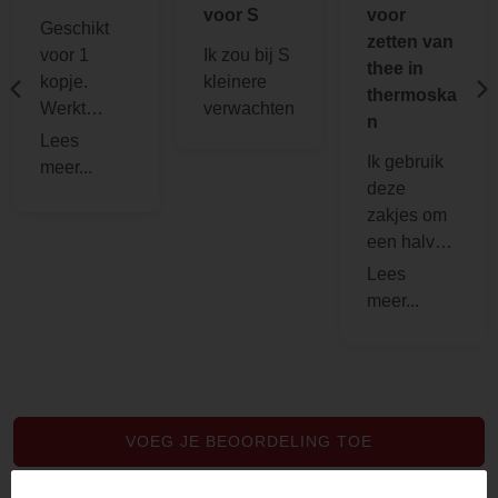
voor S
voor
Geschikt
zetten van
voor 1
Ik zou bij S
thee in
kopje.
kleinere
thermoska
Werkt
verwachten
n
perfect
Ik gebruik
deze
zakjes om
een halve
liter thee te
zetten. Ze
scheuren
niet en zijn
toch heel
dun. Uit fsc
bossen.
VOEG JE BEOORDELING TOE