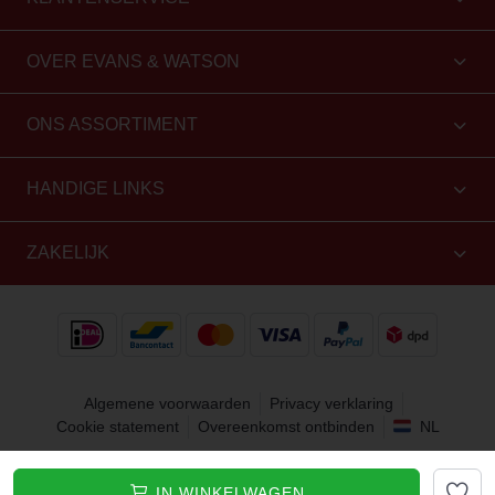
OVER EVANS & WATSON
ONS ASSORTIMENT
HANDIGE LINKS
ZAKELIJK
Algemene voorwaarden
Privacy verklaring
Cookie statement
Overeenkomst ontbinden
NL
Copyright 2010 - 2026 Evans & Watson. Alle rechten
IN WINKELWAGEN