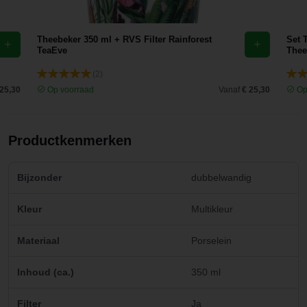
Theebeker 350 ml + RVS Filter Rainforest
Set 
TeaEve
Theef
(2)
 25,30
Op voorraad
Vanaf
€ 25,30
Op
Productkenmerken
Bijzonder
dubbelwandig
Kleur
Multikleur
Materiaal
Porselein
Inhoud (ca.)
350 ml
Filter
Ja