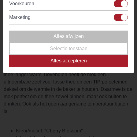
Voorkeuren
vastpakken want de buitenkant wordt nooit (te) heet. Met de
brede theezeef van roestvrijstaal is Theebeker TeaEve
Marketing
Cherry Blossom ideaal om je heerlijke losse thee mee te
zetten. Leun achterover en laat de dag uitkeren met een
thee en geniet van de rust.
Alles afwijzen
Theebeker TEAEVE is qua kwaliteit, uiterlijk en
Selectie toestaan
functionaliteit uitstekend te noemen. TeaEve Cherry
Blossom theebeker van Eigenart heeft een inhoud van 350
Alles accepteren
ml en houdt als thermosbeker (dubbelwandig porselein) de
thee langer warm. Bovendien heeft de mok een
uitneembare zeef voor losse thee en een
TIP
porseleinen
deksel om de warmte in de beker te houden. Daarmee is de
mok perfect om de thee zowel binnen, maar ook buiten te
drinken. Ook als het geen aangename temperatuur buiten
is!
Kleur/motief: "Cherry Blossom"