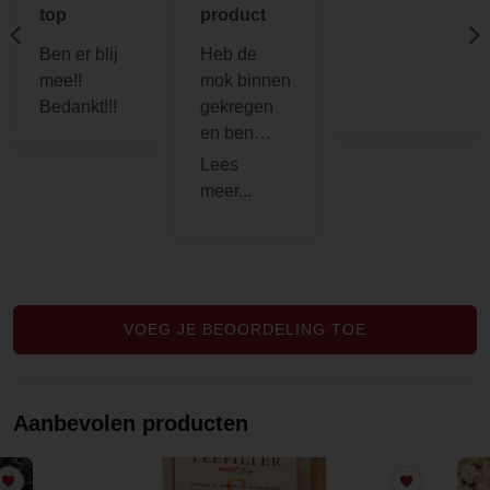
top
product
Ben er blij
Heb de
mee!!
mok binnen
Bedankt!!!
gekregen
en ben
onder de
indruk van
de
kwaliteit,
zowel in
materiaal
als in
VOEG JE BEOORDELING TOE
design.
Ben er erg
blij mee.
Aanbevolen producten
Bedankt
Martin