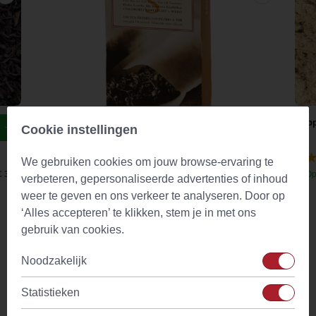
Theefilter Flip S tbv theekop + beker Papier
Slip
Cookie instellingen
Teeli
(6)
We gebruiken cookies om jouw browse-ervaring te
€ 3,38
Op voorraad
Vanaf
€ 3,35
Op
verbeteren, gepersonaliseerde advertenties of inhoud
weer te geven en ons verkeer te analyseren. Door op
‘Alles accepteren’ te klikken, stem je in met ons
Omschrijving
gebruik van cookies.
Prachtige theebeker TeaEve Cherry Blossom met dekseltje
Noodzakelijk
en roestvrijstalen theezeef van TeaEve. De beker is
gemaakt van hoogwaardig dubbelwandig porselein. Je thee
Statistieken
blijft zo lekker lang warm en je kunt de beker gemakkelijk