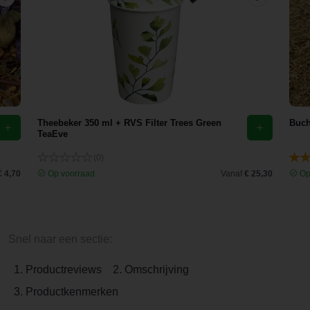
Theebeker 350 ml + RVS Filter Trees Green
Buch
TeaEve
(0)
€ 4,70
Op voorraad
Vanaf
€ 25,30
Op
Snel naar een sectie:
1. Productreviews
2. Omschrijving
3. Productkenmerken