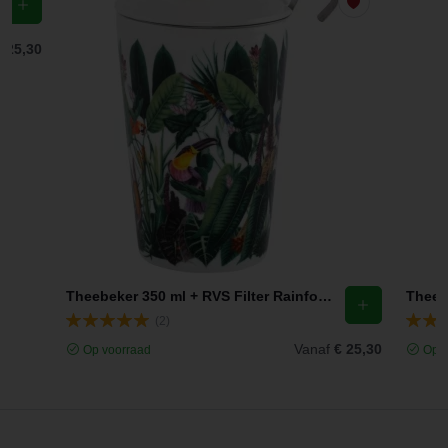
€ 25,30
Theebeker 350 ml + RVS Filter Rainforest TeaEve
(2)
Vanaf
€ 25,30
Op voorraad
Op v