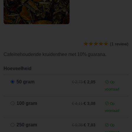
(1 review)
Cafeïnehoudende kruidenthee met 10% guarana.
Hoeveelheid
50 gram
€ 2,05
€ 2,73
Op
voorraad
100 gram
€ 3,08
€ 4,11
Op
voorraad
250 gram
€ 7,03
€ 9,38
Op