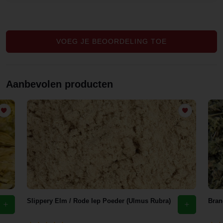
VOEG JE BEOORDELING TOE
Aanbevolen producten
Slippery Elm / Rode Iep Poeder (Ulmus Rubra)
Bran