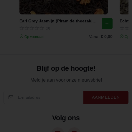
Earl Grey Jasmijn (Piramide theezakjes)
Echte 
(0)
Vanaf
€ 0,00
Op voorraad
Op v
Blijf op de hoogte!
Meld je aan voor onze nieuwsbrief
AANMELDEN
Volg ons