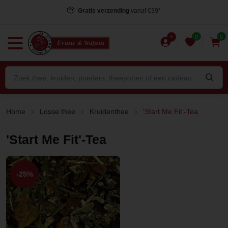
Gratis verzending
vanaf €39*
0
0
Home
Losse thee
Kruidenthee
'Start Me Fit'-Tea
'Start Me Fit'-Tea
-25%