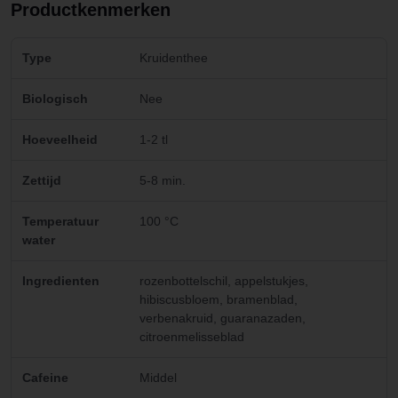
Productkenmerken
Type
Kruidenthee
Biologisch
Nee
Hoeveelheid
1-2 tl
Zettijd
5-8 min.
Temperatuur
100 °C
water
Ingredienten
rozenbottelschil, appelstukjes,
hibiscusbloem, bramenblad,
verbenakruid, guaranazaden,
citroenmelisseblad
Cafeine
Middel