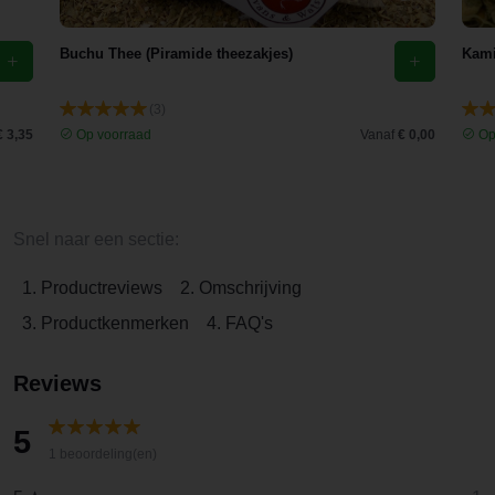
Buchu Thee (Piramide theezakjes)
Kami
(3)
€ 3,35
Op voorraad
Vanaf
€ 0,00
Op
Snel naar een sectie:
1. Productreviews
2. Omschrijving
3. Productkenmerken
4. FAQ's
Reviews
5
1 beoordeling(en)