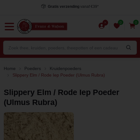
Voor 15.00 uur besteld
, dezelfde dag verstuurd*
0
0
Home
Poeders
Kruidenpoeders
Slippery Elm / Rode Iep Poeder (Ulmus Rubra)
Slippery Elm / Rode Iep Poeder
(Ulmus Rubra)