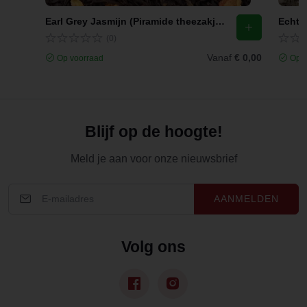
Earl Grey Jasmijn (Piramide theezakjes)
Echte 
(0)
Vanaf
€ 0,00
Op voorraad
Op v
Blijf op de hoogte!
Meld je aan voor onze nieuwsbrief
AANMELDEN
Volg ons