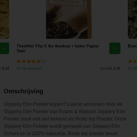
different
nagekeken
products so
te hebben
I will be
want die
trying some
stond niet
soon, nice
op de
and quick
verpakking.
Theefilter Flip S tbv theekop + beker Papier
delivery
Bran
Nu, paar
Teeli
and it all
dagen
feels well
(6)
verder, ben
taken care
€ 9,44
Op voorraad
Vanaf
€ 3,35
Op
er achter
of! Thank
dat het doet
you!
wat het
Omschrijving
belooft, heb
geen [..]
Slippery Elm Poeder kopen? Laat je verrassen door de
meer
Slippery Elm Poeder van Evans & Watson! Slippery Elm
gehad! Erg
Poeder staat ook wel bekend als Rode Iep Poeder. Onze
blij mee!
Slippery Elm Poeder wordt gemaakt van Slippery Elm
Schors en is 100% natuurlijk. Rode Iep poeder bevat