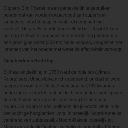
Slippery Elm Poeder is een gemakkelijk te gebruiken
poeder dat kan worden toegevoegd aan superfood-
smoothies, vruchtensap en water of gemengd met
voedsel. De geadviseerde hoeveelheid is 1-4 g tot 3 keer
per dag. Het wordt aanbevolen om Rode Iep poeder aan
een groot glas water (300 ml) toe te voegen, aangezien het
innemen van het poeder met water de effectiviteit verhoogt.
Geschiedenis Rode Iep
Bij haar ontdekking in 1753 werd de rode iep (Ulmus
Rubra) eerst Ulmus fulva michx genoemd, omdat het werd
aangezien voor de Ulmus Americana. In 1793 kwamen
onderzoekers erachter dat het toch een ander soort iep was
dan de Americana variant. Toen kreeg het de naam
Rubra. De Rubra Is een loofboom die je vooral vindt in de
wat vochtige hooglanden, voral in oostelijk Noord-Amerika,
variërend van zuidoostelijk Noord-Dakota, oostelijk tot
Maine en zuidelijk Quebec, zuidelijk tot noordelijk Florida