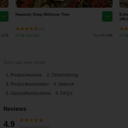
Heavenly Sleep Wellness Thee
Echt
offic
(43)
€ 4,70
Op voorraad
Vanaf
€ 4,09
Op
Snel naar een sectie:
1. Productreviews
2. Omschrijving
3. Productkenmerken
4. Gebruik
5. Gezondheidsclaims
6. FAQ's
Reviews
4.9
29 beoordeling(en)