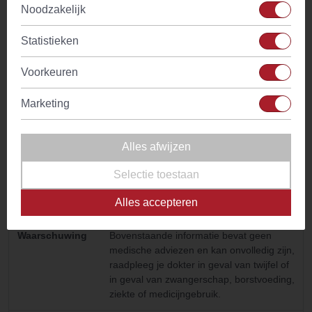
Noodzakelijk
Glutenvrij
Ja
Statistieken
Notenvrij
Ja
Voorkeuren
Lactosevrij
Ja
Marketing
Vrij van
Ja
geraffineerde
Alles afwijzen
suikers
Selectie toestaan
Natuurlijke
Ja
Alles accepteren
ingredienten
Waarschuwing
Bovenstaande informatie bevat geen
medische adviezen en kan onvolledig zijn,
raadpleeg je dokter in geval van twijfel of
in geval van zwangerschap, borstvoeding,
ziekte of medicijngebruik.