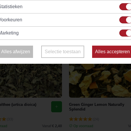
Statistieken
Voorkeuren
Marketing
Alles afwijzen
Selectie toestaan
Alles accepteren
lthee (urtica dioica)
Green Ginger Lemon Naturally
Splendid
(33)
(24)
raad
Vanaf
€ 2,40
Op voorraad
V