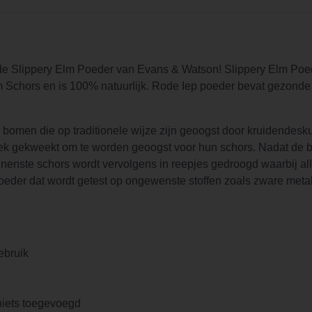
de Slippery Elm Poeder van Evans & Watson! Slippery Elm Poe
Schors en is 100% natuurlijk. Rode Iep poeder bevat gezonde s
bomen die op traditionele wijze zijn geoogst door kruidendesk
k gekweekt om te worden geoogst voor hun schors. Nadat de boo
nnenste schors wordt vervolgens in reepjes gedroogd waarbij al
eder dat wordt getest op ongewenste stoffen zoals zware meta
ebruik
niets toegevoegd