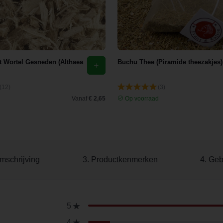
 Wortel Gesneden (Althaea
Buchu Thee (Piramide theezakjes)
(12)
(3)
d
Vanaf
€ 2,65
Op voorraad
mschrijving
3. Productkenmerken
4. Geb
5
4