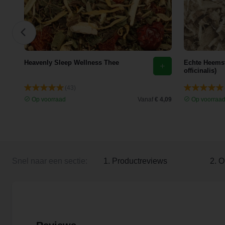
Heavenly Sleep Wellness Thee
Echte Heemst
officinalis)
(43)
 4,70
Op voorraad
Vanaf
€ 4,09
Op voorraa
Snel naar een sectie:
1. Productreviews
2. O