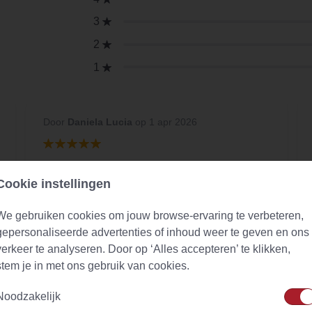
3
2
1
Door
Daniela Lucia
op 1 apr 2026
My belly is thankful!
Cookie instellingen
[..] has been just a pain for so long until I
finally got the tip for slippery elm and I am just
We gebruiken cookies om jouw browse-ervaring te verbeteren,
starting and I already feel relieved! And I am
gepersonaliseerde advertenties of inhoud weer te geven en ons
glad I found Evans & Watson because they
verkeer te analyseren. Door op ‘Alles accepteren’ te klikken,
have so many different products so I will be
stem je in met ons gebruik van cookies.
trying some soon, nice and quick delivery and
it all feels well taken care of! Thank you!
Noodzakelijk