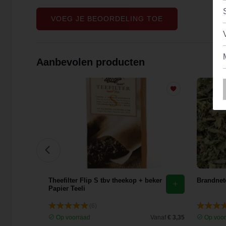
Erg blij mee!
VOEG JE BEOORDELING TOE
Aanbevolen producten
花)
Theefilter Flip S tbv theekop + beker
Brandnete
Papier Teeli
(6)
Vanaf
€ 9,44
Op voorraad
Vanaf
€ 3,35
Op voor