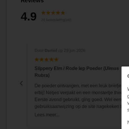
Reviews
4.9
28 beoordeling(en)
Door
Daniel
op 29 jun 2026
Slippery Elm / Rode Iep Poeder (Ulmus
Rubra)
 honden
De poeder ontvangen, met een leuk briefje
erbij! Netjes verpakt en een monstertje thee.
Eerste avond gebruikt, ging goed. Wel eerst
gebruiksaanwijzing op de site nagekeken te
hebben want die stond niet op de verpakking.
Nu, paar dagen verder, ben er achter dat het
doet wat het belooft, heb geen [..] meer gehad!