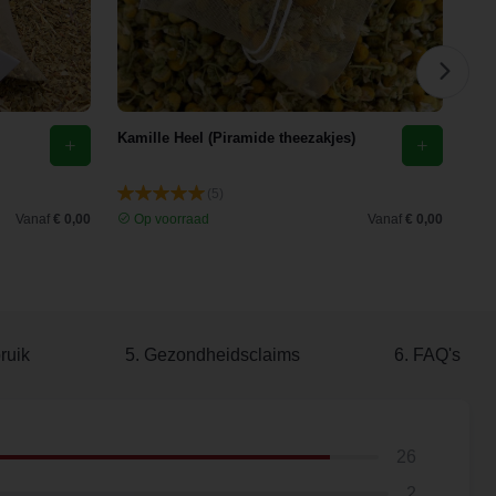
Kamille Heel (Piramide theezakjes)
Ech
recu
(5)
Vanaf
€ 0,00
Op voorraad
Vanaf
€ 0,00
O
ruik
5. Gezondheidsclaims
6. FAQ's
26
2