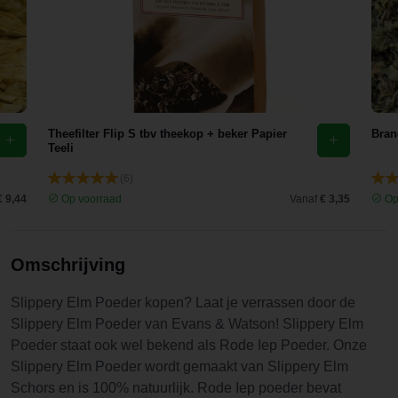
different
nagekeken
products so
te hebben
I will be
want die
trying some
stond niet
soon, nice
op de
and quick
verpakking.
Theefilter Flip S tbv theekop + beker Papier
delivery
Bran
Nu, paar
Teeli
and it all
dagen
feels well
(6)
verder, ben
taken care
€ 9,44
Op voorraad
Vanaf
€ 3,35
Op
er achter
of! Thank
dat het doet
you!
wat het
Omschrijving
belooft, heb
geen [..]
Slippery Elm Poeder kopen? Laat je verrassen door de
meer
Slippery Elm Poeder van Evans & Watson! Slippery Elm
gehad! Erg
Poeder staat ook wel bekend als Rode Iep Poeder. Onze
blij mee!
Slippery Elm Poeder wordt gemaakt van Slippery Elm
Schors en is 100% natuurlijk. Rode Iep poeder bevat