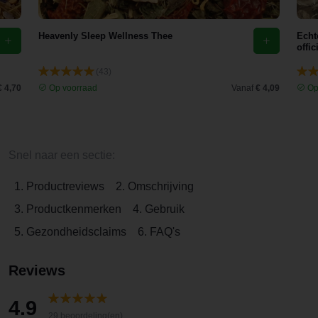
Heavenly Sleep Wellness Thee
Echt
offic
(43)
€ 4,70
Op voorraad
Vanaf
€ 4,09
Op
Snel naar een sectie:
1. Productreviews
2. Omschrijving
3. Productkenmerken
4. Gebruik
5. Gezondheidsclaims
6. FAQ's
Reviews
4.9
29 beoordeling(en)