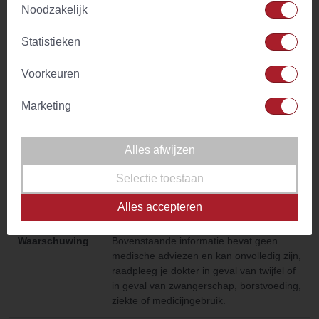
Noodzakelijk
Glutenvrij
Ja
Statistieken
Notenvrij
Ja
Voorkeuren
Lactosevrij
Ja
Marketing
Vrij van
Ja
geraffineerde
Alles afwijzen
suikers
Selectie toestaan
Natuurlijke
Ja
Alles accepteren
ingredienten
Waarschuwing
Bovenstaande informatie bevat geen
medische adviezen en kan onvolledig zijn,
raadpleeg je dokter in geval van twijfel of
in geval van zwangerschap, borstvoeding,
ziekte of medicijngebruik.