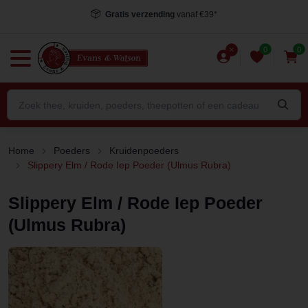
Voor 15.00 uur besteld
, dezelfde dag verstuurd*
0
0
Home
Poeders
Kruidenpoeders
Slippery Elm / Rode Iep Poeder (Ulmus Rubra)
Slippery Elm / Rode Iep Poeder
(Ulmus Rubra)