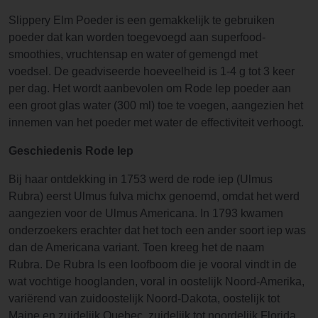
Slippery Elm Poeder is een gemakkelijk te gebruiken
poeder dat kan worden toegevoegd aan superfood-
smoothies, vruchtensap en water of gemengd met
voedsel. De geadviseerde hoeveelheid is 1-4 g tot 3 keer
per dag. Het wordt aanbevolen om Rode Iep poeder aan
een groot glas water (300 ml) toe te voegen, aangezien het
innemen van het poeder met water de effectiviteit verhoogt.
Geschiedenis Rode Iep
Bij haar ontdekking in 1753 werd de rode iep (Ulmus
Rubra) eerst Ulmus fulva michx genoemd, omdat het werd
aangezien voor de Ulmus Americana. In 1793 kwamen
onderzoekers erachter dat het toch een ander soort iep was
dan de Americana variant. Toen kreeg het de naam
Rubra. De Rubra Is een loofboom die je vooral vindt in de
wat vochtige hooglanden, voral in oostelijk Noord-Amerika,
variërend van zuidoostelijk Noord-Dakota, oostelijk tot
Maine en zuidelijk Quebec, zuidelijk tot noordelijk Florida