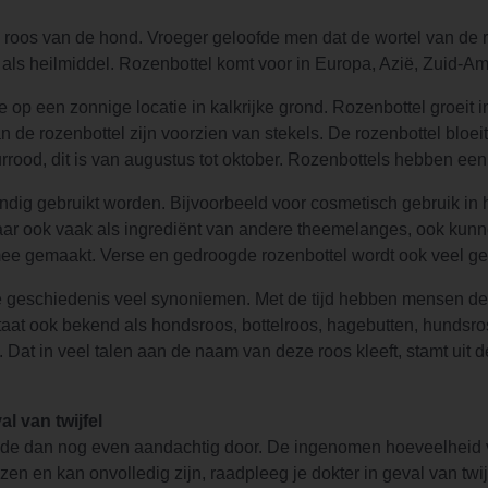
e roos van de hond. Vroeger geloofde men dat de wortel van de
als heilmiddel. Rozenbottel komt voor in Europa, Azië, Zuid-A
e op een zonnige locatie in kalkrijke grond. Rozenbottel groeit
de rozenbottel zijn voorzien van stekels. De rozenbottel bloeit 
uurrood, dit is van augustus tot oktober. Rozenbottels hebben een
dig gebruikt worden. Bijvoorbeeld voor cosmetisch gebruik in
 maar ook vaak als ingrediënt van andere theemelanges, ook kun
jn mee gemaakt. Verse en gedroogde rozenbottel wordt ook veel g
ge geschiedenis veel synoniemen. Met de tijd hebben mensen de
staat ook bekend als hondsroos, bottelroos, hagebutten, hundsros
 Dat in veel talen aan de naam van deze roos kleeft, stamt uit 
l van twijfel
de dan nog even aandachtig door. De ingenomen hoeveelheid van
 en kan onvolledig zijn, raadpleeg je dokter in geval van twij