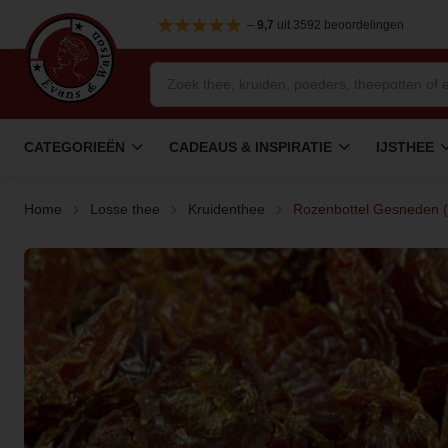
–
9,7
uit 3592 beoordelingen
CATEGORIEËN
CADEAUS & INSPIRATIE
IJSTHEE
Home
Losse thee
Kruidenthee
Rozenbottel Gesneden (