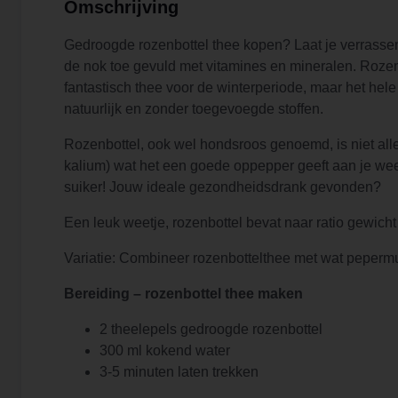
Omschrijving
Gedroogde rozenbottel thee kopen? Laat je verrassen
de nok toe gevuld met vitamines en mineralen. Rozenb
fantastisch thee voor de winterperiode, maar het hel
natuurlijk en zonder toegevoegde stoffen.
Rozenbottel, ook wel hondsroos genoemd, is niet all
kalium) wat het een goede oppepper geeft aan je weer
suiker! Jouw ideale gezondheidsdrank gevonden?
Een leuk weetje, rozenbottel bevat naar ratio gewich
Variatie: Combineer rozenbottelthee met wat pepermunt
Bereiding – rozenbottel thee maken
2 theelepels gedroogde rozenbottel
300 ml kokend water
3-5 minuten laten trekken