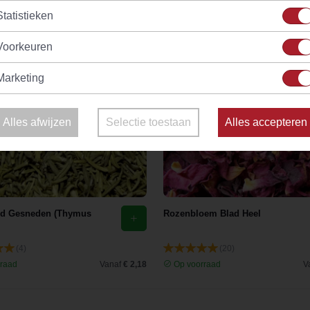
Statistieken
Voorkeuren
Marketing
Alles afwijzen
Selectie toestaan
Alles accepteren
id Gesneden (Thymus
Rozenbloem Blad Heel
(4)
(20)
raad
Vanaf
€ 2,18
Op voorraad
V