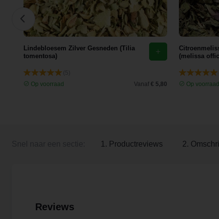
Lindebloesem Zilver Gesneden (Tilia
Citroenmelis
tomentosa)
(melissa offic
(5)
 2,22
Op voorraad
Vanaf
€ 5,80
Op voorraa
Snel naar een sectie:
1. Productreviews
2. Omschri
Reviews