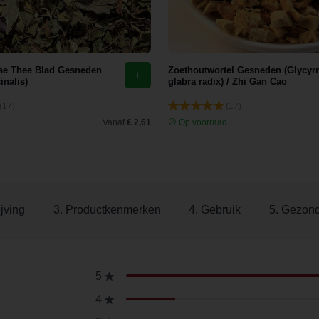
se Thee Blad Gesneden
Zoethoutwortel Gesneden (Glycyrr
inalis)
glabra radix) / Zhi Gan Cao
(17)
(17)
d
Vanaf
€ 2,61
Op voorraad
jving
3. Productkenmerken
4. Gebruik
5. Gezon
5
4