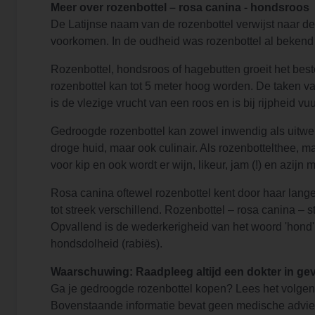
Meer over rozenbottel – rosa canina - hondsroos
De Latijnse naam van de rozenbottel verwijst naar d
voorkomen. In de oudheid was rozenbottel al bekend 
Rozenbottel, hondsroos of hagebutten groeit het best
rozenbottel kan tot 5 meter hoog worden. De taken van 
is de vlezige vrucht van een roos en is bij rijpheid v
Gedroogde rozenbottel kan zowel inwendig als uitwen
droge huid, maar ook culinair. Als rozenbottelthee,
voor kip en ook wordt er wijn, likeur, jam (!) en azi
Rosa canina oftewel rozenbottel kent door haar lan
tot streek verschillend. Rozenbottel – rosa canina – 
Opvallend is de wederkerigheid van het woord 'hond'.
hondsdolheid (rabiës).
Waarschuwing: Raadpleeg altijd een dokter in geva
Ga je gedroogde rozenbottel kopen? Lees het volgen
Bovenstaande informatie bevat geen medische adviezen