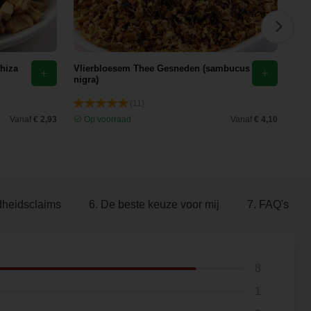
hiza
Vlierbloesem Thee Gesneden (sambucus
Ech
nigra)
recu
(11)
Vanaf
€ 2,93
Op voorraad
Vanaf
€ 4,10
O
dheidsclaims
6. De beste keuze voor mij
7. FAQ's
8
1