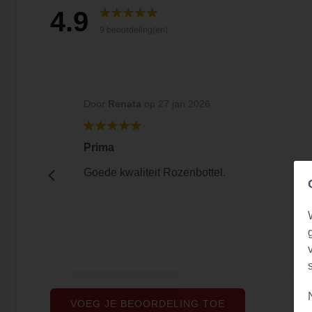
4.9
9 beoordeling(en)
Door
Renata
op 27 jan 2026
Prima
is een
Goede kwaliteit Rozenbottel.
VOEG JE BEOORDELING TOE