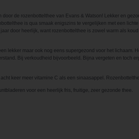
 door de rozenbottelthee van Evans & Watson! Lekker en gezond
ottelthee is qua smaak enigszins te vergelijken met een lichte
e jaar door heerlijk, want rozenbottelthee is zowel warm als ko
een lekker maar ook nog eens supergezond voor het lichaam. Het
stand. Bij verkoudheid bijvoorbeeld. Bijna vergeten en toch er
t acht keer meer vitamine C als een sinaasappel. Rozenbottelth
bladeren voor een heerlijk fris, fruitige, zeer gezonde thee.