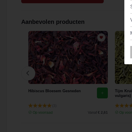
Aanbevolen producten
Hibiscus Bloesem Gesneden
Tijm Kru
vulgaris)
(3)
Vanaf
€ 2,40
Op voorraad
Vanaf
€ 2,61
Op voor