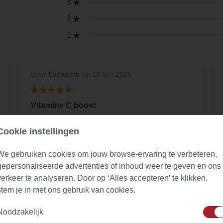
3
2
1
Door
Elisabeth
op 18 dec 2025
Vitamine C boost
en heerlijk te mixen met een andere smaak
Cookie instellingen
thee, geeft op de achtergrond net wat kick.
We gebruiken cookies om jouw browse-ervaring te verbeteren,
gepersonaliseerde advertenties of inhoud weer te geven en ons
verkeer te analyseren. Door op ‘Alles accepteren’ te klikken,
stem je in met ons gebruik van cookies.
Noodzakelijk