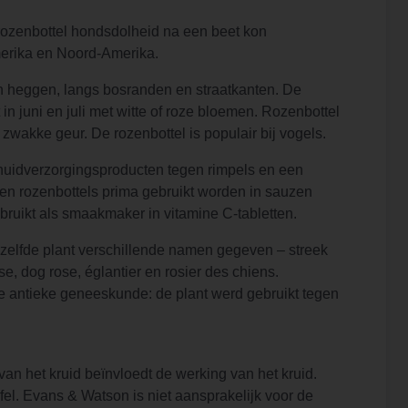
 rozenbottel hondsdolheid na een beet kon
merika en Noord-Amerika.
 in heggen, langs bosranden en straatkanten. De
in juni en juli met witte of roze bloemen. Rozenbottel
 zwakke geur. De rozenbottel is populair bij vogels.
 huidverzorgingsproducten tegen rimpels en een
nen rozenbottels prima gebruikt worden in sauzen
ebruikt als smaakmaker in vitamine C-tabletten.
zelfde plant verschillende namen gegeven – streek
e, dog rose, églantier en rosier des chiens.
de antieke geneeskunde: de plant werd gebruikt tegen
 het kruid beïnvloedt de werking van het kruid.
fel. Evans & Watson is niet aansprakelijk voor de