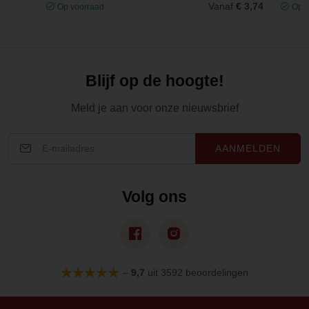
Vanaf
€ 3,74
Op voorraad
Op v
Blijf op de hoogte!
Meld je aan voor onze nieuwsbrief
AANMELDEN
Volg ons
–
9,7
uit 3592 beoordelingen