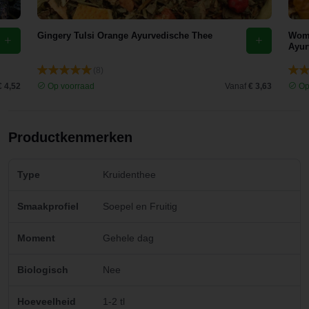
Gingery Tulsi Orange Ayurvedische Thee
Wome
Ayur
(8)
€ 4,52
Op voorraad
Vanaf
€ 3,63
Op
Productkenmerken
Type
Kruidenthee
Smaakprofiel
Soepel en Fruitig
Moment
Gehele dag
Biologisch
Nee
Hoeveelheid
1-2 tl