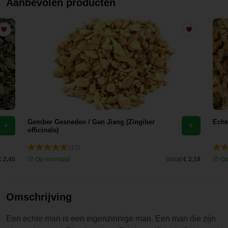
Aanbevolen producten
maar dan
lekkerder ;)
Gember Gesneden / Gan Jiang (Zingiber
Echt
officinale)
(15)
€ 2,40
Op voorraad
Vanaf
€ 2,18
Op
Omschrijving
Een echte man is een eigenzinnige man. Een man die zijn