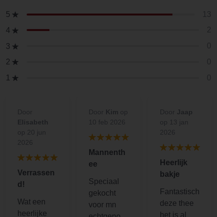
13
5
2
4
0
3
0
2
0
1
Door
Door
Kim
op
Door
Jaap
Elisabeth
10 feb 2026
op 13 jan
op 20 jun
2026
2026
Mannenth
Heerlijk
ee
Verrassen
bakje
Speciaal
d!
Fantastisch
gekocht
Wat een
deze thee
voor mn
heerlijke
het is al
echtgenoot,