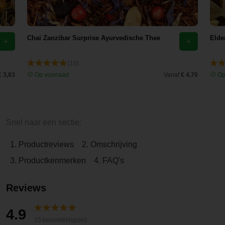
Chai Zanzibar Surprise Ayurvedische Thee
Elde
(18)
€ 3,83
Op voorraad
Vanaf
€ 4,70
Op
Snel naar een sectie:
1. Productreviews
2. Omschrijving
3. Productkenmerken
4. FAQ's
Reviews
4.9
15 beoordeling(en)