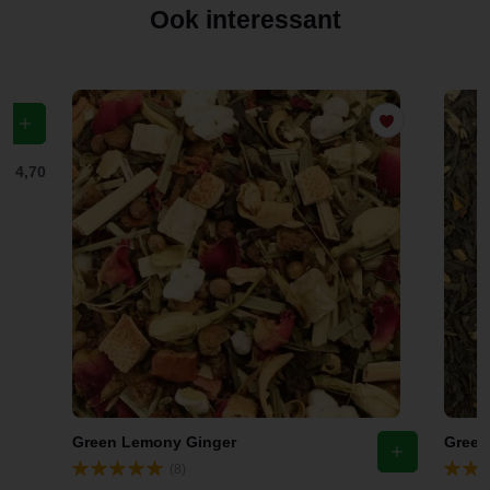
Ook interessant
f
€ 4,70
Green Lemony Ginger
(8)