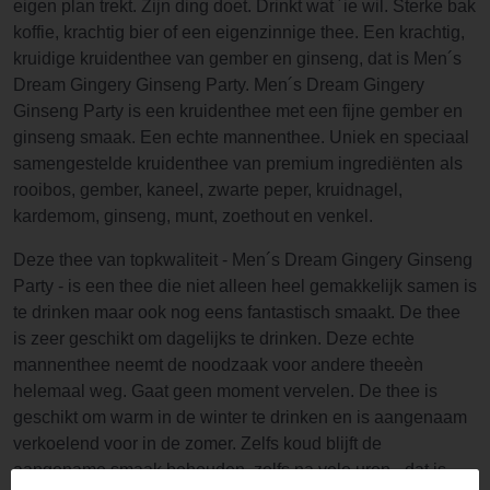
eigen plan trekt. Zijn ding doet. Drinkt wat ´ie wil. Sterke bak
koffie, krachtig bier of een eigenzinnige thee. Een krachtig,
kruidige kruidenthee van gember en ginseng, dat is Men´s
Dream Gingery Ginseng Party. Men´s Dream Gingery
Ginseng Party is een kruidenthee met een fijne gember en
ginseng smaak. Een echte mannenthee. Uniek en speciaal
samengestelde kruidenthee van premium ingrediënten als
rooibos, gember, kaneel, zwarte peper, kruidnagel,
kardemom, ginseng, munt, zoethout en venkel.
Deze thee van topkwaliteit - Men´s Dream Gingery Ginseng
Party - is een thee die niet alleen heel gemakkelijk samen is
te drinken maar ook nog eens fantastisch smaakt. De thee
is zeer geschikt om dagelijks te drinken. Deze echte
mannenthee neemt de noodzaak voor andere theeèn
helemaal weg. Gaat geen moment vervelen. De thee is
geschikt om warm in de winter te drinken en is aangenaam
verkoelend voor in de zomer. Zelfs koud blijft de
aangename smaak behouden, zelfs na vele uren - dat is