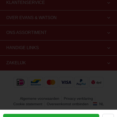
KLANTENSERVICE
OVER EVANS & WATSON
ONS ASSORTIMENT
HANDIGE LINKS
ZAKELIJK
Algemene voorwaarden
Privacy verklaring
Cookie statement
Overeenkomst ontbinden
NL
Copyright 2010 - 2026 Evans & Watson. Alle rechten