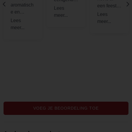
aromatisch
een feestje
die kon wel
e en
als je de
wat kalmte
lichtzoetige
verpakking
gebruiken.
kruidige
opent,het
Hij vond
thee. En
heerlijk
hem
ook al staat
aroma dat
heerlijk
er Men
dan vrij
smaken en
voor, ik
komt. Met
kon even
raad deze
het
lekker
voor
opschenke
bijkomen
iedereen
n van het
om er
aan. De
water
vervolgens
smaak is
nogmaals
weer
zo vol en
de heerlijke
tegenaan
rijk, het
geur en tot
te kunnen.
VOEG JE BEOORDELING TOE
smaakt
slot de
Een 4 uur
naar meer!
geweldige
cup a soup
smaak.
momentje