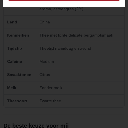
Ingredienten
zwarte thee (ceylon, zuid-india, china),
aroma, citroengras (2%)
Land
China
Kenmerken
Thee met lichte delicate bergamotsmaak
Tijdstip
Theetijd namiddag en avond
Cafeine
Medium
Smaaktonen
Citrus
Melk
Zonder melk
Theesoort
Zwarte thee
De beste keuze voor mij