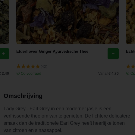
deze thee
verveeld
nooit.
Elderflower Ginger Ayurvedische Thee
Echt
(42)
€ 2,40
Op voorraad
Vanaf
€ 4,70
Op
Omschrijving
Lady Grey - Earl Grey in een moderner jasje is een
verfrissende thee om van te genieten. De lichtere delicatere
smaak dan de traditionele Earl Grey heeft heerlijke tonen
van citroen en sinaasappel.