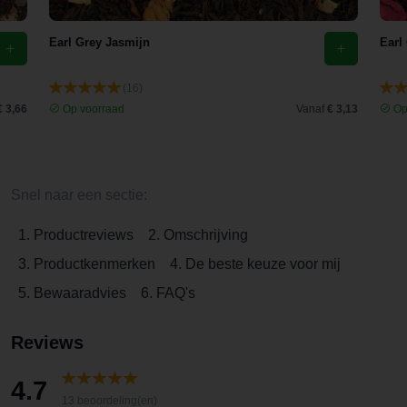
Earl Grey Jasmijn
Earl
(16)
€ 3,66
Op voorraad
Vanaf
€ 3,13
Op
Snel naar een sectie:
1. Productreviews
2. Omschrijving
3. Productkenmerken
4. De beste keuze voor mij
5. Bewaaradvies
6. FAQ's
Reviews
4.7
13 beoordeling(en)