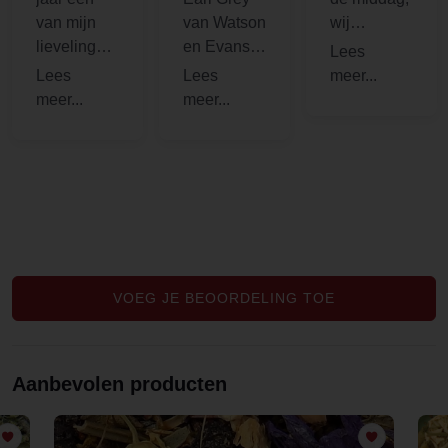
van mijn
van Watson
wij
lievelingsth
en Evans
genieten er
een om de
drink ik al
al een paar
dag mee te
een paar
jaar van en
beginnen!
jaar en is
willen niet
Ook lekker
de
anders
met melk
lekkerste
meer.
(of
Earl Grey
vervanger).
die ik ooit
gedronken
heb. Hij is
subtiel en
VOEG JE BEOORDELING TOE
zacht van
smaak. En
of het nu
Aanbevolen producten
ochtend,
middag of
avond is,