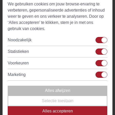
We gebruiken cookies om jouw browse-ervaring te
verbeteren, gepersonaliseerde advertenties of inhoud
Type
Zwarte thee
weer te geven en ons verkeer te analyseren. Door op
‘Alles accepteren’ te klikken, stem je in met ons
Smaakprofiel
Fris en Krachtig
gebruik van cookies.
Moment
Middagthee
Noodzakelijk
Biologisch
Nee
Statistieken
Hoeveelheid
1 tl
Voorkeuren
Zettijd
4-6 min.
Marketing
Temperatuur
100°C
water
Alles afwijzen
Drinkadvies
Zonder melk zonder suiker. Met
Selectie toestaan
sinaasappel- of citroenschijfje
Alles accepteren