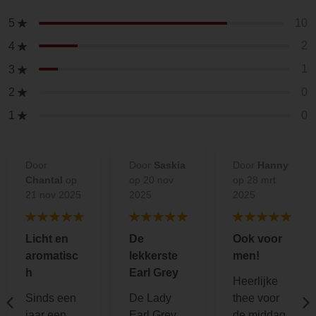
10
5
2
4
1
3
0
2
0
1
Door
Door
Saskia
Door
Hanny
Chantal
op
op 20 nov
op 28 mrt
21 nov 2025
2025
2025
Licht en
De
Ook voor
aromatisc
lekkerste
men!
h
Earl Grey
Heerlijke
Sinds een
De Lady
thee voor
jaar een
Earl Grey
de middag,