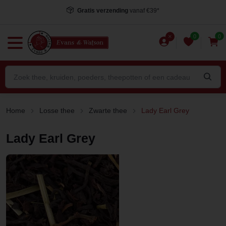
Gratis verzending
vanaf €39*
0
0
Home
Losse thee
Zwarte thee
Lady Earl Grey
Lady Earl Grey