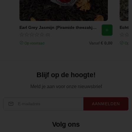
Earl Grey Jasmijn (Piramide theezakjes)
Echte 
(0)
Vanaf
€ 0,00
Op voorraad
Op v
Blijf op de hoogte!
Meld je aan voor onze nieuwsbrief
AANMELDEN
Volg ons