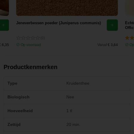
Jeneverbessen poeder (Juniperus communis)
Echt
Offic
(0)
€ 6,35
Op voorraad
Vanaf
€ 3,64
Op
Productkenmerken
Type
Kruidenthee
Biologisch
Nee
Hoeveelheid
1 tl
Zettijd
20 min.