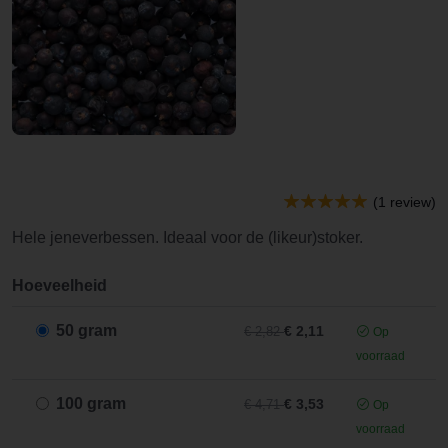
(1 review)
Hele jeneverbessen. Ideaal voor de (likeur)stoker.
Hoeveelheid
50 gram
€ 2,11
€ 2,82
Op
voorraad
100 gram
€ 3,53
€ 4,71
Op
voorraad