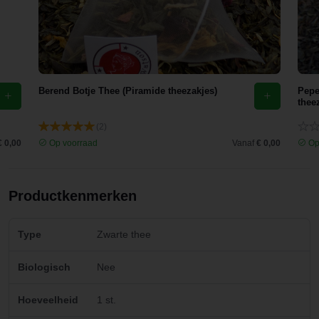
Berend Botje Thee (Piramide theezakjes)
Pepe
thee
(2)
€ 0,00
Op voorraad
Vanaf
€ 0,00
Op
Productkenmerken
Type
Zwarte thee
Biologisch
Nee
Hoeveelheid
1 st.