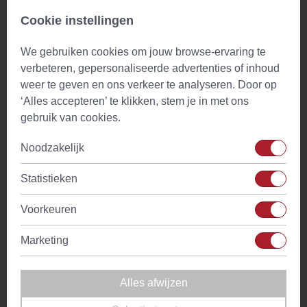
3 minuten laten trekken
Cookie instellingen
Losse thee in een piramide
We gebruiken cookies om jouw browse-ervaring te
theezakje
verbeteren, gepersonaliseerde advertenties of inhoud
weer te geven en ons verkeer te analyseren. Door op
Hunebed Highway theezakjes bevatten exact dezelfde thee
‘Alles accepteren’ te klikken, stem je in met ons
als die je zou kiezen als losse Hunebed Highway thee. Het
gebruik van cookies.
enige verschil is dat we deze topkwaliteit in piramide
Noodzakelijk
theezakjes hebben verpakt. Dit doen we in onze eigen
fabriek te Anloo, met ons eigen machinepark.
Statistieken
Onze piramide-theezakjes zijn dusdanig vervaardigd dat de
Voorkeuren
thee voldoende ruimte heeft om grondig te kunnen trekken
en alle actieve ingrediënten en smaak aan je infusie kan
Marketing
geven. Deze theezakjes zijn gemaakt van PLA materiaal
waardoor ze duurzamer zijn dan de gemiddelde (piramide)
theezakjes en ze zijn industrieel composteerbaar. PLA? De
Alles afwijzen
theezakjes zijn gemaakt van de grondstof PLA(-vezels).