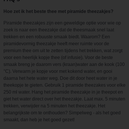
Hoe zet ik het beste thee met piramide theezakjes?
Piramide theezakjes zijn een geweldige optie voor wie op
zoek is naar een theezakje dat de theesmaak snel laat
trekken en een robuuste smaak biedt. Waarom? Een
piramidevormig theezakje heeft meer ruimte voor de
premium thee om uit te zetten tijdens het trekken, wat zorgt
voor een heerlijk kopje thee (of infusie). Voor de beste
smaak breng je daarom vers (kraan)water aan de kook (100
°C). Verwarm je kopje voor met kokend water, en gooi
daarna het hete water weg. Doe dit door heet water in je
theekopje te gieten. Gebruik 1 piramide theezakes voor elke
250 ml water. Hang het piramide theezakje in je theepot en
giet het water direct over het theezakje. Laat max. 5 minuten
trekken, verwijder na 5 minuten het theezakje. Het
belangrijkste om te onthouden? Simpelweg - als het goed
smaakt, dan heb je het goed gezet!