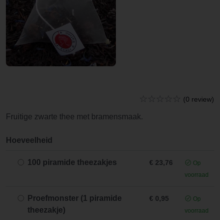
(0 review)
Fruitige zwarte thee met bramensmaak.
Hoeveelheid
100 piramide theezakjes
€ 23,76
Op
voorraad
Proefmonster (1 piramide
€ 0,95
Op
theezakje)
voorraad