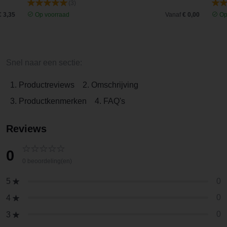
(3)
€ 3,35
Op voorraad
Vanaf
€ 0,00
Op
Snel naar een sectie:
1. Productreviews
2. Omschrijving
3. Productkenmerken
4. FAQ's
Reviews
0
0 beoordeling(en)
0
5
0
4
0
3