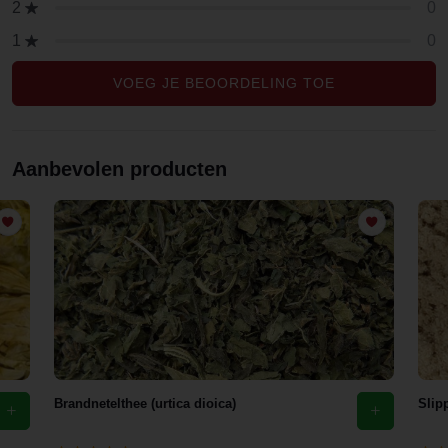
0
2
0
1
VOEG JE BEOORDELING TOE
Aanbevolen producten
Brandnetelthee (urtica dioica)
Slip