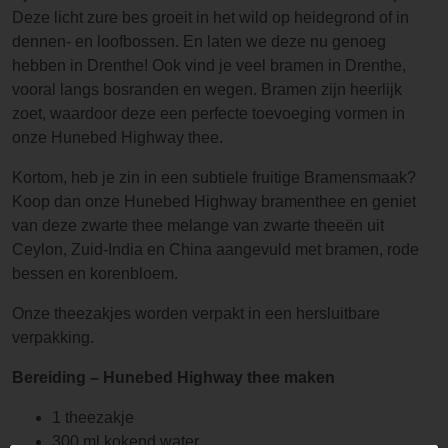
Deze licht zure bes groeit in het wild op heidegrond of in
dennen- en loofbossen. En laten we deze nu genoeg
hebben in Drenthe! Ook vind je veel bramen in Drenthe,
vooral langs bosranden en wegen. Bramen zijn heerlijk
zoet, waardoor deze een perfecte toevoeging vormen in
onze Hunebed Highway thee.
Kortom, heb je zin in een subtiele fruitige Bramensmaak?
Koop dan onze Hunebed Highway bramenthee en geniet
van deze zwarte thee melange van zwarte theeën uit
Ceylon, Zuid-India en China aangevuld met bramen, rode
bessen en korenbloem.
Onze theezakjes worden verpakt in een hersluitbare
verpakking.
Bereiding – Hunebed Highway thee maken
1 theezakje
300 ml kokend water