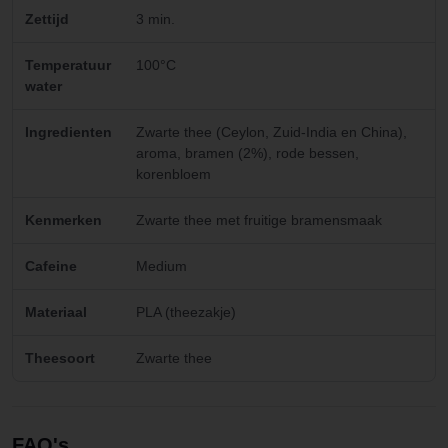
Zettijd
3 min.
Temperatuur
100°C
water
Ingredienten
Zwarte thee (Ceylon, Zuid-India en China),
aroma, bramen (2%), rode bessen,
korenbloem
Kenmerken
Zwarte thee met fruitige bramensmaak
Cafeine
Medium
Materiaal
PLA (theezakje)
Theesoort
Zwarte thee
FAQ's