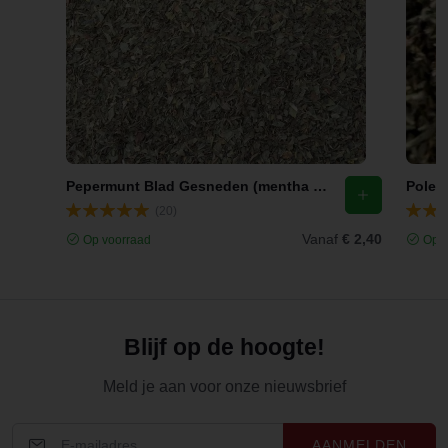
Pepermunt Blad Gesneden (mentha x piperita l.)
(20)
Vanaf
€ 2,40
Op voorraad
Op v
Blijf op de hoogte!
Meld je aan voor onze nieuwsbrief
AANMELDEN