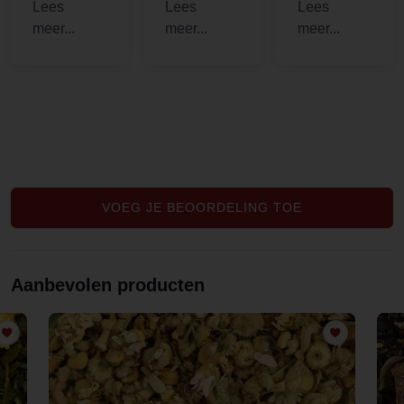
en fijne
bedrijven
me with
service,
nogal sluw.
hormonal
kreeg er
Maar deze
imbalances
zelfs een
kun je
to clear my
zakje thee
vertrouwen.
[..].
bij om te
Dat is heel
proberen,
fijn om te
lekker!!
weten.
Heel goede
Mentha
VOEG JE BEOORDELING TOE
spicata.
Aanbevolen producten