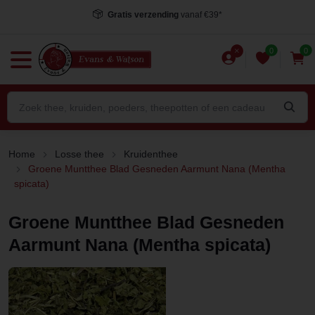
Voor 15.00 uur besteld
, dezelfde dag verstuurd*
0
0
Home
Losse thee
Kruidenthee
Groene Muntthee Blad Gesneden Aarmunt Nana (Mentha
spicata)
Groene Muntthee Blad Gesneden
Aarmunt Nana (Mentha spicata)