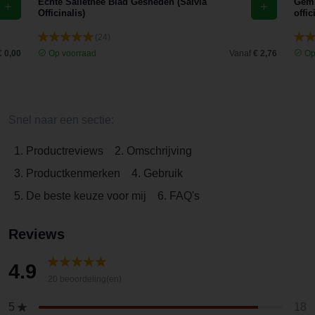
Echte Saliethee Blad Gesneden (Salvia
Gemb
Officinalis)
offic
(24)
€ 0,00
Op voorraad
Vanaf
€ 2,76
Op
Snel naar een sectie:
1. Productreviews
2. Omschrijving
3. Productkenmerken
4. Gebruik
5. De beste keuze voor mij
6. FAQ's
Reviews
4.9
20 beoordeling(en)
18
5