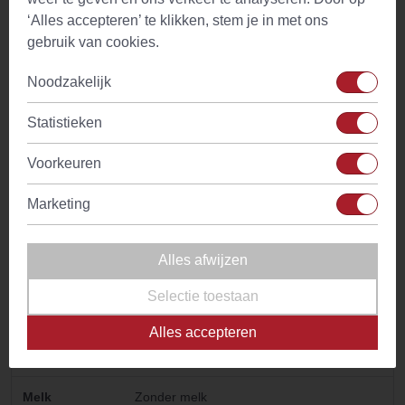
Temperatuur
100°C
‘Alles accepteren’ te klikken, stem je in met ons
water
gebruik van cookies.
Drinkadvies
Thee is geschikt voor gehele dag. Met
Noodzakelijk
weinig of geen melk drinken
Statistieken
Ingredienten
Nana muntbladeren
Voorkeuren
Kenmerken
Aangename frisse muntsmaak met
stimulerend aroma
Marketing
Bijzonder
Digestief
Alles afwijzen
Tijdstip
Voor- en na de maaltijd
Selectie toestaan
Cafeine
Geen
Alles accepteren
Smaaktonen
Munt
Melk
Zonder melk