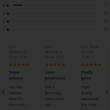
2
4
0
3
0
2
0
1
Door
Door
Door
Maria
Jessica
op
Melissa
op
op 5 jan
27 jul 2026
18 apr 2026
2026
Super
Geen
Really
service!
pepermunt
good
Wat een
Dat is
High
lekkere
geweldig,
quality
thee! En
want soms
spearmint
een snelle
zijn
tea, helps