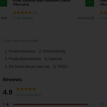
Echte Saliethee Blad Gesneden (Salvia
Gemb
Officinalis)
offic
(24)
€ 0,00
Op voorraad
Vanaf
€ 2,76
Op
Snel naar een sectie:
1. Productreviews
2. Omschrijving
3. Productkenmerken
4. Gebruik
5. De beste keuze voor mij
6. FAQ's
Reviews
4.9
20 beoordeling(en)
18
5