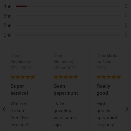
2
4
0
3
0
2
0
1
Door
Door
Door
Maria
Jessica
op
Melissa
op
op 5 jan
27 jul 2026
18 apr 2026
2026
Super
Geen
Really
service!
pepermunt
good
Wat een
Dat is
High
lekkere
geweldig,
quality
thee! En
want soms
spearmint
een snelle
zijn
tea, helps