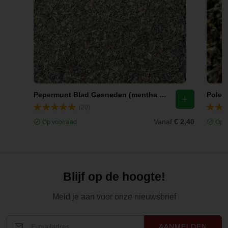
Pepermunt Blad Gesneden (mentha x piperita l.)
(20)
Vanaf
€ 2,40
Op voorraad
Op v
Blijf op de hoogte!
Meld je aan voor onze nieuwsbrief
AANMELDEN