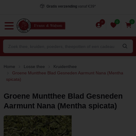
9*
Voor 15.00 uur besteld
, dezelfde dag ver
0
0
Home
Losse thee
Kruidenthee
Groene Muntthee Blad Gesneden Aarmunt Nana (Mentha
spicata)
Groene Muntthee Blad Gesneden
Aarmunt Nana (Mentha spicata)