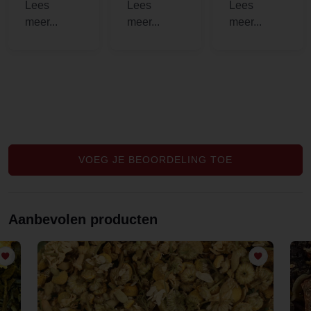
en fijne
bedrijven
me with
service,
nogal sluw.
hormonal
kreeg er
Maar deze
imbalances
zelfs een
kun je
to clear my
zakje thee
vertrouwen.
[..].
bij om te
Dat is heel
proberen,
fijn om te
lekker!!
weten.
Heel goede
Mentha
VOEG JE BEOORDELING TOE
spicata.
Aanbevolen producten