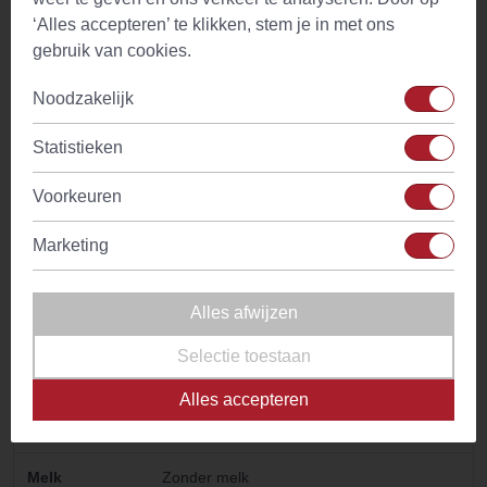
Temperatuur
100°C
‘Alles accepteren’ te klikken, stem je in met ons
water
gebruik van cookies.
Drinkadvies
Thee is geschikt voor gehele dag. Met
Noodzakelijk
weinig of geen melk drinken
Statistieken
Ingredienten
Nana muntbladeren
Voorkeuren
Kenmerken
Aangename frisse muntsmaak met
stimulerend aroma
Marketing
Bijzonder
Digestief
Alles afwijzen
Tijdstip
Voor- en na de maaltijd
Selectie toestaan
Cafeine
Geen
Alles accepteren
Smaaktonen
Munt
Melk
Zonder melk