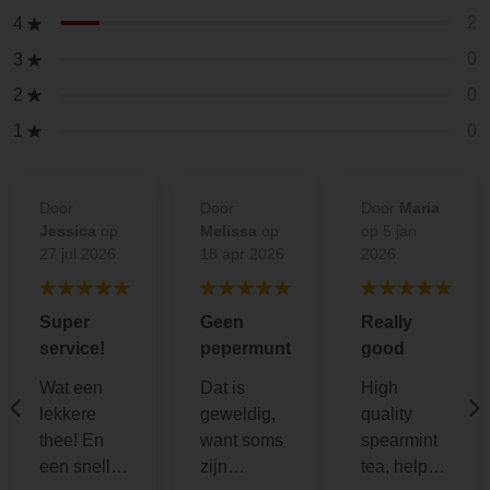
2
4
0
3
0
2
0
1
Door
Door
Door
Maria
Jessica
op
Melissa
op
op 5 jan
27 jul 2026
18 apr 2026
2026
Super
Geen
Really
service!
pepermunt
good
Wat een
Dat is
High
lekkere
geweldig,
quality
thee! En
want soms
spearmint
een snelle
zijn
tea, helps