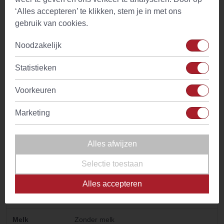
Temperatuur
100°C
‘Alles accepteren’ te klikken, stem je in met ons
water
gebruik van cookies.
Drinkadvies
Thee is geschikt voor gehele dag. Met
Noodzakelijk
weinig of geen melk drinken
Statistieken
Ingredienten
Nana muntbladeren
Voorkeuren
Kenmerken
Aangename frisse muntsmaak met
stimulerend aroma
Marketing
Bijzonder
Digestief
Alles afwijzen
Tijdstip
Voor- en na de maaltijd
Selectie toestaan
Cafeine
Geen
Alles accepteren
Smaaktonen
Munt
Melk
Zonder melk