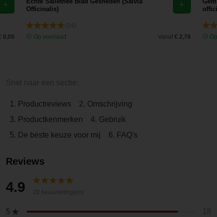
Echte Saliethee Blad Gesneden (Salvia
Gemb
Officinalis)
offic
(24)
€ 0,00
Op voorraad
Vanaf
€ 2,76
Op
Snel naar een sectie:
1. Productreviews
2. Omschrijving
3. Productkenmerken
4. Gebruik
5. De beste keuze voor mij
6. FAQ's
Reviews
4.9
20 beoordeling(en)
18
5