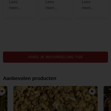
en fijne
bedrijven
me with
service,
nogal sluw.
hormonal
kreeg er
Maar deze
imbalances
zelfs een
kun je
to clear my
zakje thee
vertrouwen.
[..].
bij om te
Dat is heel
proberen,
fijn om te
lekker!!
weten.
Heel goede
Mentha
VOEG JE BEOORDELING TOE
spicata.
Aanbevolen producten