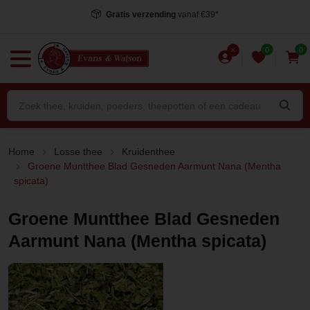
Voor 15.00 uur besteld
, dezelfde dag verstuurd*
0
0
Home
Losse thee
Kruidenthee
Groene Muntthee Blad Gesneden Aarmunt Nana (Mentha
spicata)
Groene Muntthee Blad Gesneden
Aarmunt Nana (Mentha spicata)