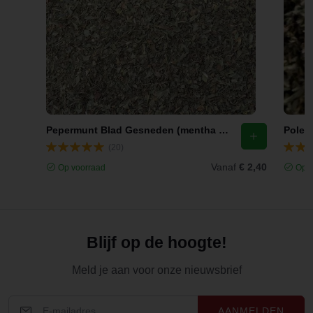
Pepermunt Blad Gesneden (mentha x piperita l.)
(20)
Vanaf
€ 2,40
Op voorraad
Op v
Blijf op de hoogte!
Meld je aan voor onze nieuwsbrief
AANMELDEN