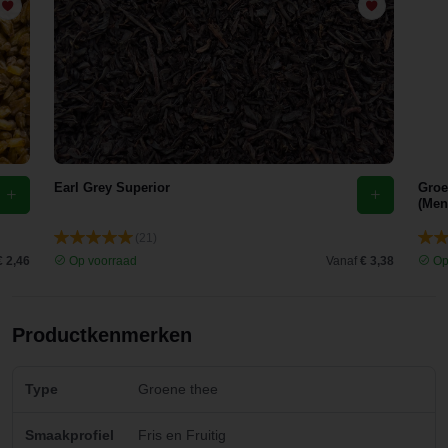
een
ontzettend
lekkere
thee.
Earl Grey Superior
Groe
(Men
(21)
€ 2,46
Op voorraad
Vanaf
€ 3,38
Op
Productkenmerken
Type
Groene thee
Smaakprofiel
Fris en Fruitig