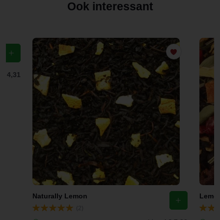
Ook interessant
f
€ 4,31
Naturally Lemon
Lemon
(2)