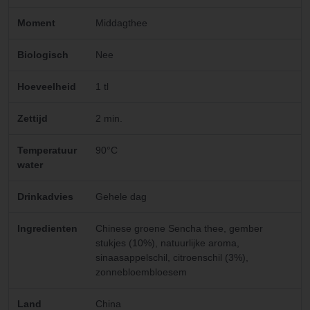
Moment
Middagthee
Biologisch
Nee
Hoeveelheid
1 tl
Zettijd
2 min.
Temperatuur
90°C
water
Drinkadvies
Gehele dag
Ingredienten
Chinese groene Sencha thee, gember
stukjes (10%), natuurlijke aroma,
sinaasappelschil, citroenschil (3%),
zonnebloembloesem
Land
China