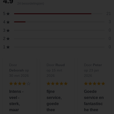
4.9
24 beoordeling(en)
21
5
3
4
0
3
0
2
0
1
Door
Door
Ruud
Door
Peter
Deborah
op
op 15 mrt
op 23 jan
30 mrt 2026
2026
2026
Intens -
fijne
Goede
veel -
service,
service en
sterk,
goede
fantastisc
maar
thee
he thee