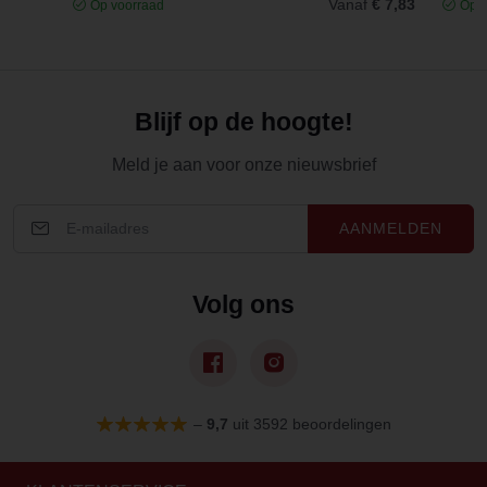
Vanaf
€ 7,83
Op voorraad
Op v
Blijf op de hoogte!
Meld je aan voor onze nieuwsbrief
AANMELDEN
Volg ons
–
9,7
uit 3592 beoordelingen