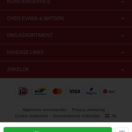
KLANTENSERVICE
OVER EVANS & WATSON
ONS ASSORTIMENT
HANDIGE LINKS
ZAKELIJK
Algemene voorwaarden
Privacy verklaring
Cookie statement
Overeenkomst ontbinden
NL
Copyright 2010 - 2026 Evans & Watson. Alle rechten