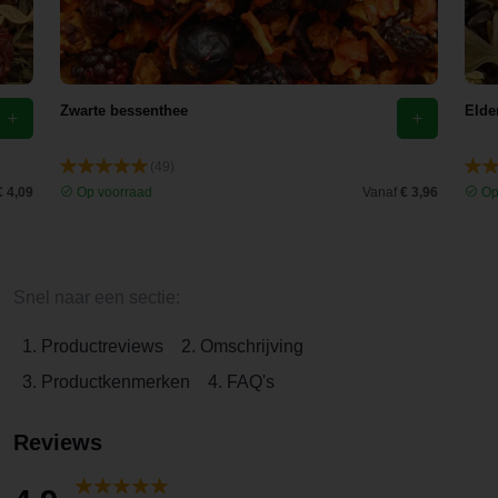
Zwarte bessenthee
Elde
(49)
€ 4,09
Op voorraad
Vanaf
€ 3,96
Op
Snel naar een sectie:
1. Productreviews
2. Omschrijving
3. Productkenmerken
4. FAQ's
Reviews