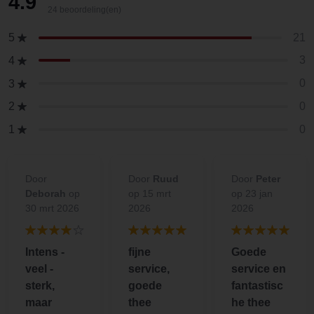
4.9
24 beoordeling(en)
21
5
3
4
0
3
0
2
0
1
Door
Door
Ruud
Door
Peter
Deborah
op
op 15 mrt
op 23 jan
30 mrt 2026
2026
2026
Intens -
fijne
Goede
veel -
service,
service en
sterk,
goede
fantastisc
maar
thee
he thee