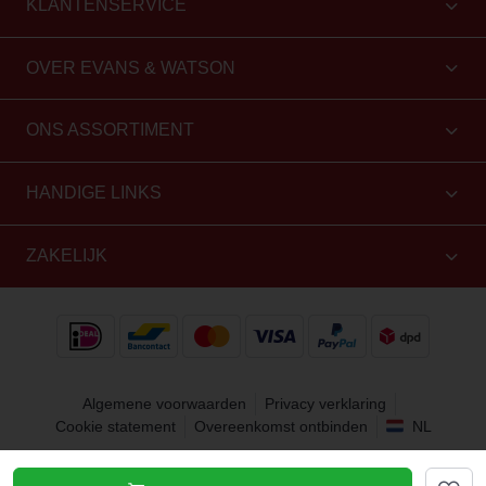
KLANTENSERVICE
OVER EVANS & WATSON
ONS ASSORTIMENT
HANDIGE LINKS
ZAKELIJK
Algemene voorwaarden
Privacy verklaring
Cookie statement
Overeenkomst ontbinden
NL
Copyright 2010 - 2026 Evans & Watson. Alle rechten