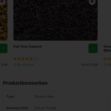
een
ontzettend
lekkere
thee.
Earl Grey Superior
Groe
(Men
(21)
€ 2,46
Op voorraad
Vanaf
€ 3,38
Op
Productkenmerken
Type
Groene thee
Smaakprofiel
Fris en Fruitig