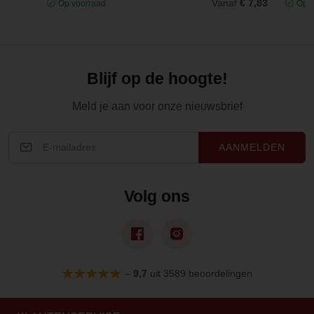
Vanaf
€ 7,83
Op voorraad
Op v
Blijf op de hoogte!
Meld je aan voor onze nieuwsbrief
AANMELDEN
Volg ons
–
9,7
uit 3589 beoordelingen