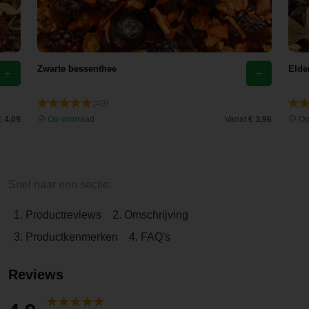
Zwarte bessenthee
Elde
(49)
€ 4,09
Op voorraad
Vanaf
€ 3,96
Op
Snel naar een sectie:
1. Productreviews
2. Omschrijving
3. Productkenmerken
4. FAQ's
Reviews