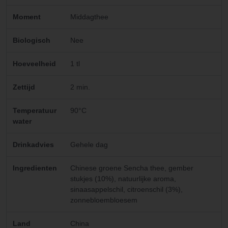
Moment
Middagthee
Biologisch
Nee
Hoeveelheid
1 tl
Zettijd
2 min.
Temperatuur
90°C
water
Drinkadvies
Gehele dag
Ingredienten
Chinese groene Sencha thee, gember
stukjes (10%), natuurlijke aroma,
sinaasappelschil, citroenschil (3%),
zonnebloembloesem
Land
China