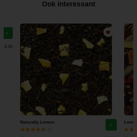
Ook interessant
f
€ 4,31
Naturally Lemon
Lemon
(2)