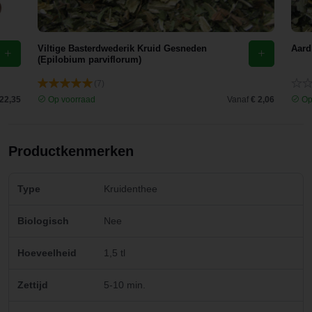
Viltige Basterdwederik Kruid Gesneden
Aard
(Epilobium parviflorum)
(7)
 22,35
Op voorraad
Vanaf
€ 2,06
Op
Productkenmerken
Type
Kruidenthee
Biologisch
Nee
Hoeveelheid
1,5 tl
Zettijd
5-10 min.