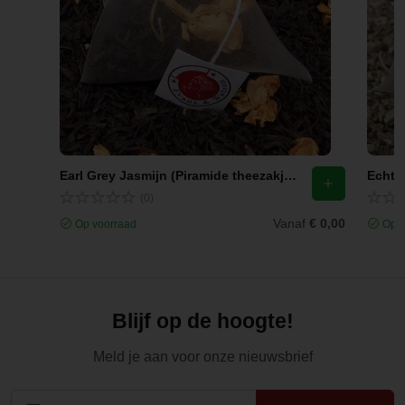
Earl Grey Jasmijn (Piramide theezakjes)
Echte 
(0)
Vanaf
€ 0,00
Op voorraad
Op v
Blijf op de hoogte!
Meld je aan voor onze nieuwsbrief