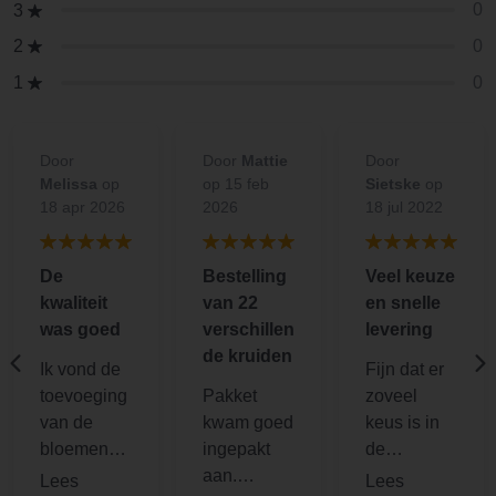
0
3
0
2
0
1
Door
Door
Mattie
Door
Melissa
op
op 15 feb
Sietske
op
18 apr 2026
2026
18 jul 2022
De
Bestelling
Veel keuze
kwaliteit
van 22
en snelle
was goed
verschillen
levering
de kruiden
Ik vond de
Fijn dat er
toevoeging
Pakket
zoveel
van de
kwam goed
keus is in
bloemen
ingepakt
de
tussen de
aan.
webshop.