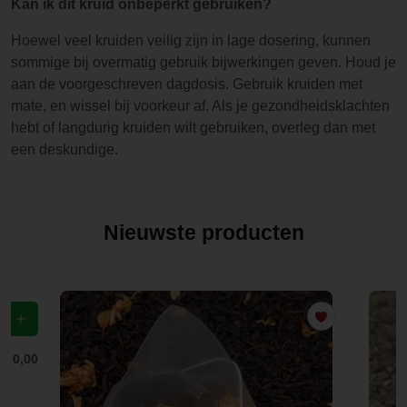
Kan ik dit kruid onbeperkt gebruiken?
Hoewel veel kruiden veilig zijn in lage dosering, kunnen
sommige bij overmatig gebruik bijwerkingen geven. Houd je
aan de voorgeschreven dagdosis. Gebruik kruiden met
mate, en wissel bij voorkeur af. Als je gezondheidsklachten
hebt of langdurig kruiden wilt gebruiken, overleg dan met
een deskundige.
Nieuwste producten
f
€ 0,00