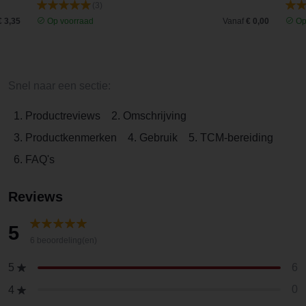
(3)
€ 3,35
Op voorraad
Vanaf
€ 0,00
Op
Snel naar een sectie:
1. Productreviews
2. Omschrijving
3. Productkenmerken
4. Gebruik
5. TCM-bereiding
6. FAQ's
Reviews
5
6 beoordeling(en)
6
5
0
4