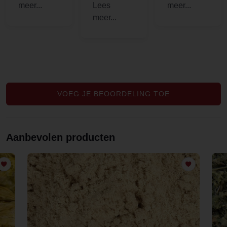
bladeren
Theekruide
Makkelijk
erg mooi.
n zijn prima
te bestellen
Fantastisch
van smaak.
en snelle
levering
met een
aardig
persoonlijk
briefje erbij
VOEG JE BEOORDELING TOE
.
Prijs/kwalit
eit is erg
Aanbevolen producten
goed. Dit
was de
eerste keer
dat ik er
wat besteld
heb, maar
zeker niet
de laatste.