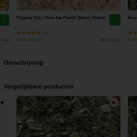
Slippery Elm / Rode Iep Poeder (Ulmus Rubra)
Bran
(28)
€ 9,44
Op voorraad
Vanaf
€ 8,13
Op
Omschrijving
Vergelijkbare producten