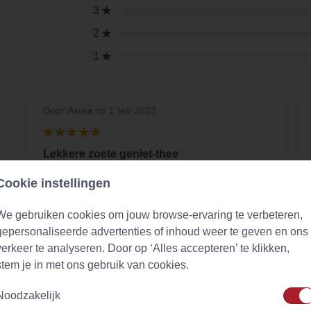
3
2
1
Door
Anna
op 1 feb 2023
Lekkere zoete geniet-thee
Heerlijk voor als je zin hebt in een zoet
Cookie instellingen
theetje. Lekkere smaaksensaties en ruikt ook
zo lekker! We zochten de sweet cheesecake
We gebruiken cookies om jouw browse-ervaring te verbeteren,
maar is niet meer in het assortiment. Dit is een
gepersonaliseerde advertenties of inhoud weer te geven en ons
goede veravnger.
verkeer te analyseren. Door op ‘Alles accepteren’ te klikken,
stem je in met ons gebruik van cookies.
Noodzakelijk