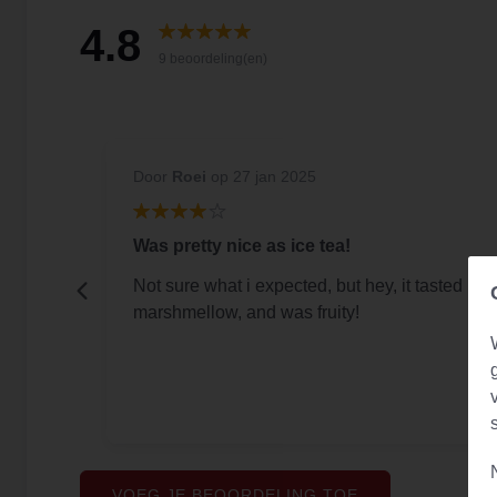
4.8
9 beoordeling(en)
Door
Roei
op 27 jan 2025
Was pretty nice as ice tea!
Not sure what i expected, but hey, it tasted like
marshmellow, and was fruity!
VOEG JE BEOORDELING TOE