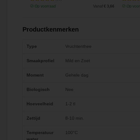
Vanaf
€ 4,15
Op voorraad
Vanaf
€ 3,66
Op voor
Productkenmerken
Type
Vruchtenthee
Smaakprofiel
Mild en Zoet
Moment
Gehele dag
Biologisch
Nee
Hoeveelheid
1-2 tl
Zettijd
8-10 min.
Temperatuur
100°C
water