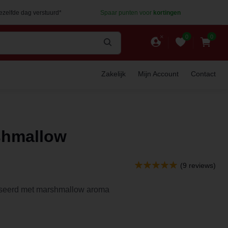
dezelfde dag verstuurd*
Spaar punten voor
kortingen
0
0
Zakelijk
Mijn Account
Contact
shmallow
(9 reviews)
iseerd met marshmallow aroma