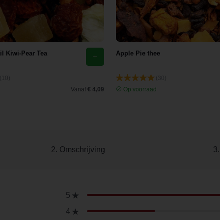
il Kiwi-Pear Tea
Apple Pie thee
(10)
(30)
d
Vanaf
€ 4,09
Op voorraad
2. Omschrijving
3
5
4