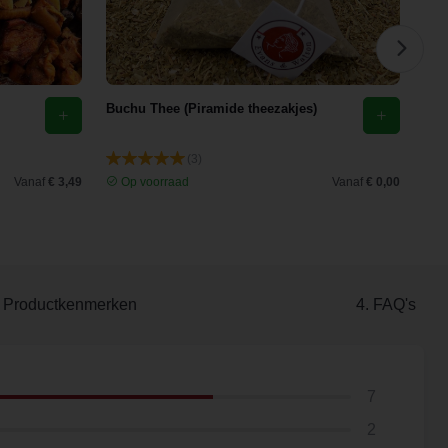
Buchu Thee (Piramide theezakjes)
Kam
(3)
Vanaf
€ 3,49
Op voorraad
Vanaf
€ 0,00
O
. Productkenmerken
4. FAQ's
7
2