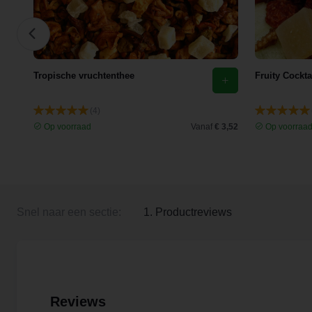
Tropische vruchtenthee
Fruity Cockta
(4)
 3,99
Op voorraad
Vanaf
€ 3,52
Op voorraa
Snel naar een sectie:
1. Productreviews
Reviews