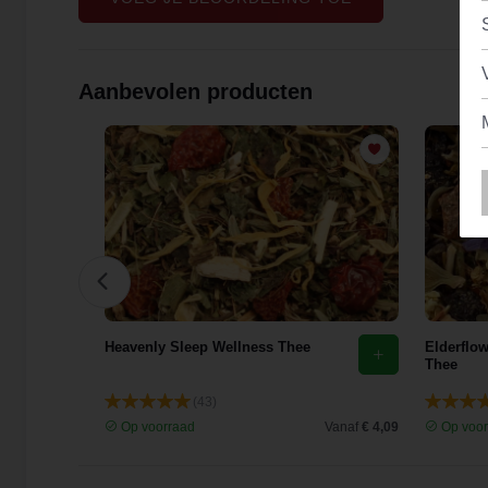
Aanbevolen producten
Heavenly Sleep Wellness Thee
Elderflo
Thee
(43)
Vanaf
€ 3,80
Op voorraad
Vanaf
€ 4,09
Op voor