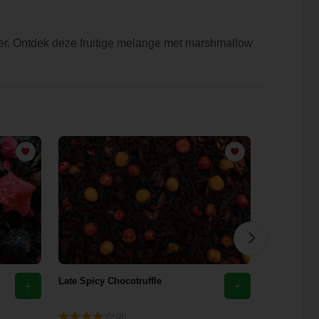
er. Ontdek deze fruitige melange met marshmallow
Late Spicy Chocotruffle
Sweet Bun
(8)