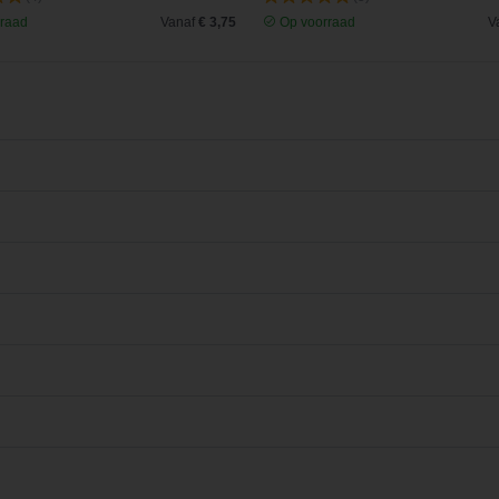
raad
Vanaf
€ 3,75
Op voorraad
V