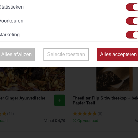
Statistieken
Voorkeuren
Marketing
Alles afwijzen
Selectie toestaan
Alles accepteren
wer Ginger Ayurvedische
Theefilter Flip S tbv theekop + be
Papier Teeli
(42)
(6)
raad
Vanaf
€ 4,70
Op voorraad
V