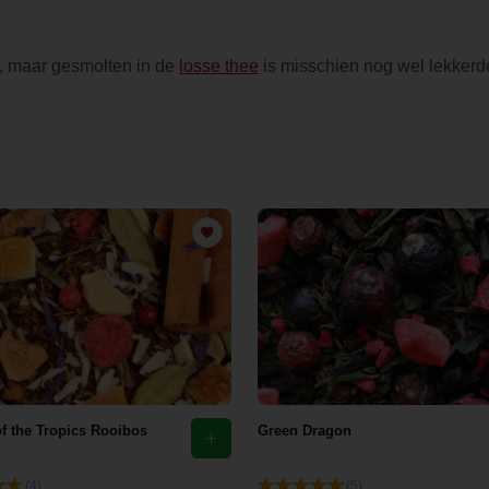
k, maar gesmolten in de
losse thee
is misschien nog wel lekkerd
f the Tropics Rooibos
Green Dragon
(4)
(5)