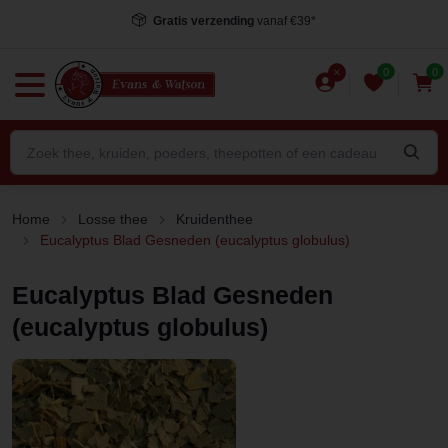
zending
vanaf €39*
Voor 15.00 uur besteld
, 
0
0
Home
Losse thee
Kruidenthee
Eucalyptus Blad Gesneden (eucalyptus globulus)
Eucalyptus Blad Gesneden
(eucalyptus globulus)