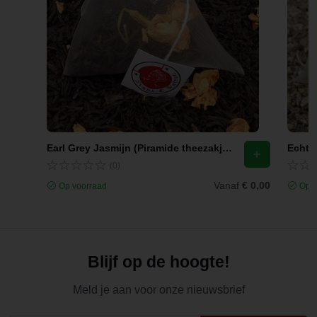
Earl Grey Jasmijn (Piramide theezakjes)
Echte 
(0)
Vanaf
€ 0,00
Op voorraad
Op v
Blijf op de hoogte!
Meld je aan voor onze nieuwsbrief