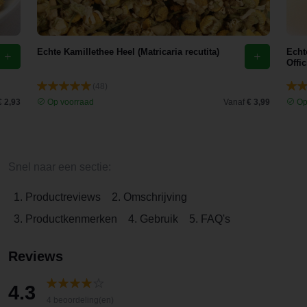
Echte Kamillethee Heel (Matricaria recutita)
Echt
Offic
(48)
€ 2,93
Op voorraad
Vanaf
€ 3,99
Op
Snel naar een sectie:
1. Productreviews
2. Omschrijving
3. Productkenmerken
4. Gebruik
5. FAQ's
Reviews
4.3
4 beoordeling(en)