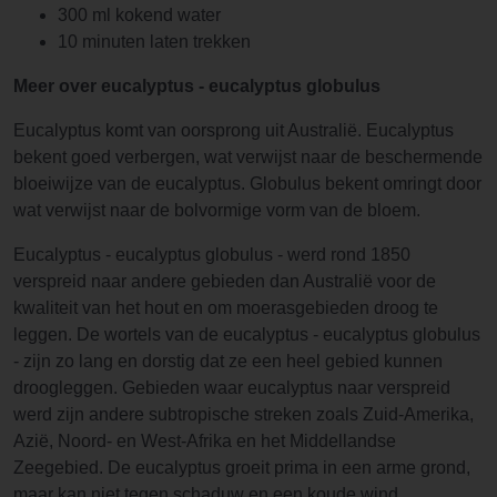
bitter van.
300 ml kokend water
Dit is echt
10 minuten laten trekken
een thee
Meer over eucalyptus - eucalyptus globulus
waar je van
moet
Eucalyptus komt van oorsprong uit Australië. Eucalyptus
houden!
bekent goed verbergen, wat verwijst naar de beschermende
bloeiwijze van de eucalyptus. Globulus bekent omringt door
wat verwijst naar de bolvormige vorm van de bloem.
Eucalyptus - eucalyptus globulus - werd rond 1850
verspreid naar andere gebieden dan Australië voor de
kwaliteit van het hout en om moerasgebieden droog te
leggen. De wortels van de eucalyptus - eucalyptus globulus
- zijn zo lang en dorstig dat ze een heel gebied kunnen
droogleggen. Gebieden waar eucalyptus naar verspreid
werd zijn andere subtropische streken zoals Zuid-Amerika,
Azië, Noord- en West-Afrika en het Middellandse
Zeegebied. De eucalyptus groeit prima in een arme grond,
maar kan niet tegen schaduw en een koude wind.