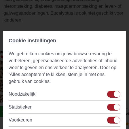
nierontsteking, diabetes, maagdarmontsteking en lever- of
galwegaandoeningen. Eucalyptus is ook niet geschikt voor
kinderen.
Cookie instellingen
Vergelijkbare producten
We gebruiken cookies om jouw browse-ervaring te
verbeteren, gepersonaliseerde advertenties of inhoud
weer te geven en ons verkeer te analyseren. Door op
‘Alles accepteren’ te klikken, stem je in met ons
gebruik van cookies.
Noodzakelijk
Statistieken
Duizendblad Kruid Blad Gesneden (Achillea
Gemb
millefolium)
offic
Voorkeuren
(7)