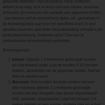
gebruikte methoden voor dit product. Deze richtlijnen
helpen je op weg, of je nu kiest voor een infusie, maceraat
of tinctuur. De instructie zijn namelijk een algemene richtlijn
- pas daarom zelf de hoeveelheid, tijden, etc. genoemde in
de bereidingswijze aan voor het specifieke kruid. In veel
gevallen staat een specifieke infusiebereiding vermeld in de
productbeschrijving. Ontbreekt deze? Dan kun je
onderstaande infusiemethode gebruiken.
Bereidingswijze
Infusie:
Gebruik 1-2 theelepels gedroogde kruiden
per kop kokend water. Laat de kruiden 5-10 minuten
trekken, afhankelijk van de gewenste sterkte. Zeef de
thee en serveer warm.
Maceraat:
Voor kruiden die beter werken met een
olie-maceraat, gebruik 1-2 eetlepels gedroogde
kruiden per kop draagolie naar keuze (bijvoorbeeld
olijf-, amandel- of jojobaolie). Laat het mengsel 2-6
weken trekken op een warme, donkere plek en schud