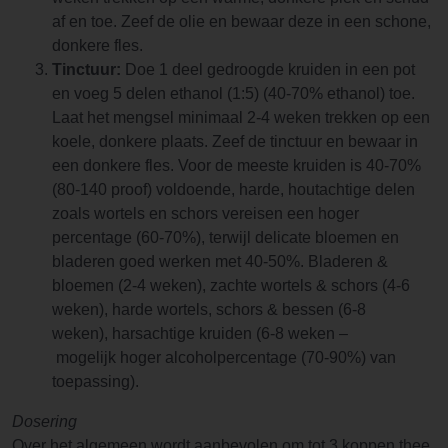
af en toe. Zeef de olie en bewaar deze in een schone,
donkere fles.
Tinctuur:
Doe 1 deel gedroogde kruiden in een pot
en voeg 5 delen ethanol (1:5) (40-70% ethanol) toe.
Laat het mengsel minimaal 2-4 weken trekken op een
koele, donkere plaats. Zeef de tinctuur en bewaar in
een donkere fles. Voor de meeste kruiden is 40-70%
(80-140 proof) voldoende, harde, houtachtige delen
zoals wortels en schors vereisen een hoger
percentage (60-70%), terwijl delicate bloemen en
bladeren goed werken met 40-50%. Bladeren &
bloemen (2-4 weken), zachte wortels & schors (4-6
weken), harde wortels, schors & bessen (6-8
weken), harsachtige kruiden (6-8 weken –
mogelijk hoger alcoholpercentage (70-90%) van
toepassing).
Dosering
Over het algemeen wordt aanbevolen om tot 3 koppen thee