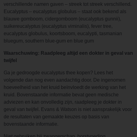
verschillende namen gaven – streek tot streek verschillend.
Eucalyptus – eucalyptus globulus – staat ook bekend als
blauwe gomboom, cidergomboom (eucalyptus gunnii),
suikereucalyptus (eucalyptus viminalis), fever tree,
eucalyptus globulus, koortsboom, eucalypti, tasmanian
bluegum, southern blue-gum en blue gum
Waarschuwing: Raadpleeg altijd een dokter in geval van
twijfel
Ga je gedroogde eucalyptus thee kopen? Lees het
volgende dan nog even aandachtig door. De ingenomen
hoeveelheid van het kruid beïnvloedt de werking van het
kruid. Bovenstaande informatie bevat geen medische
adviezen en kan onvolledig zijn, raadpleeg je dokter in
geval van twijfel. Evans & Watson is niet aansprakelijk voor
de resultaten van gemaakte keuzes op basis van
bovenstaande informatie.
Niet gebruiken bij zwangerschap, borstvoeding,