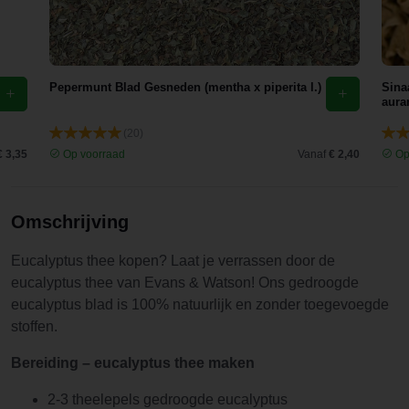
verjaardag
dus zal
hem
opmaken
Pepermunt Blad Gesneden (mentha x piperita l.)
Sina
maar niet
aura
vaker
kopen. Ik
(20)
€ 3,35
Op voorraad
Vanaf
€ 2,40
Op
gebruikte
de helft van
de
Omschrijving
dosering
en trok hem
Eucalyptus thee kopen? Laat je verrassen door de
2min, 4
eucalyptus thee van Evans & Watson! Ons gedroogde
rondes.
eucalyptus blad is 100% natuurlijk en zonder toegevoegde
Honing
stoffen.
geprobeerd
maar werd
Bereiding – eucalyptus thee maken
er niet
minder
2-3 theelepels gedroogde eucalyptus