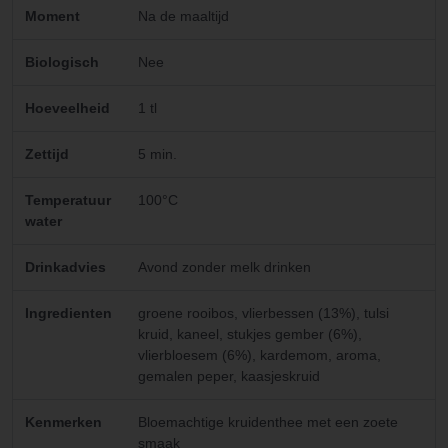
Moment
Na de maaltijd
Biologisch
Nee
Hoeveelheid
1 tl
Zettijd
5 min.
Temperatuur
100°C
water
Drinkadvies
Avond zonder melk drinken
Ingredienten
groene rooibos, vlierbessen (13%), tulsi
kruid, kaneel, stukjes gember (6%),
vlierbloesem (6%), kardemom, aroma,
gemalen peper, kaasjeskruid
Kenmerken
Bloemachtige kruidenthee met een zoete
smaak