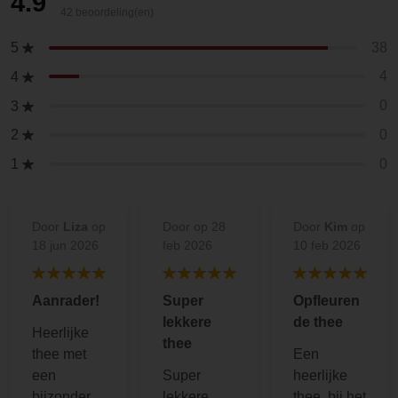
4.9
42 beoordeling(en)
38
5
4
4
0
3
0
2
0
1
Door
Liza
op
Door
op 28
Door
Kim
op
18 jun 2026
feb 2026
10 feb 2026
Aanrader!
Super
Opfleuren
lekkere
de thee
Heerlijke
thee
thee met
Een
een
Super
heerlijke
bijzondere
lekkere
thee, bij het