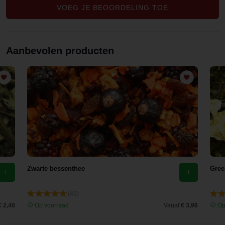
en bij het
VOEG JE BEOORDELING TOE
drinken.
Een echte
aanwinst
Aanbevolen producten
van Evans
& Watson
Zwarte bessenthee
Gree
(49)
€ 2,40
Op voorraad
Vanaf
€ 3,96
Op