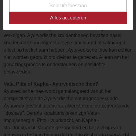
Selectie toestaan
een holistische, traditionele Indiase filosofie. Het aspect dat
bekend staat als Ayurveda in het Westen verwijst naar de
Alles accepteren
eeuwenoude Indiase geneeskunde. Het doel van Ayurveda
is om een ​​evenwichtige staat van lichaam en geest te
verkrijgen. Ayurvedische kruidentheeën bevatten naast
kruiden ook specerijen die een stimulerend of kalmerend
effect op het lichaam hebben. Ayurvedische thee kan echter
niet worden gebruikt om ziektes te genezen. Alleen om het
genezingsproces te ondersteunen en positief te
beïnvloeden.
Vata, Pitta of Kapha - Ayurvedische thee?
Ayurvedische thee wordt gemelangeerd vanuit het
perspectief van de Ayurvedische natuurgeneeskunde.
Ayurveda bestaat uit drie karakteristieken, de zogenoemde
"dosha's". De drie karakteristieken zijn Vata -
impulsenergie, Pitta - vuurkracht, en Kapha -
structuurkracht. Voor de gezondheid en het welzijn van
mensen is het van belang dat de drie dosha's in evenwicht