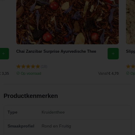
Chai Zanzibar Surprise Ayurvedische Thee
Slip
(18)
€ 3,35
Op voorraad
Vanaf
€ 4,70
Op
Productkenmerken
Type
Kruidenthee
Smaakprofiel
Rond en Fruitig