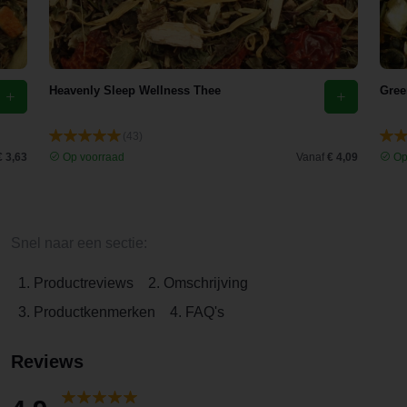
Heavenly Sleep Wellness Thee
Gree
(43)
€ 3,63
Op voorraad
Vanaf
€ 4,09
Op
Snel naar een sectie:
1. Productreviews
2. Omschrijving
3. Productkenmerken
4. FAQ's
Reviews