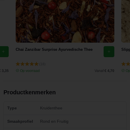
Chai Zanzibar Surprise Ayurvedische Thee
Slip
(18)
€ 3,35
Op voorraad
Vanaf
€ 4,70
Op
Productkenmerken
Type
Kruidenthee
Smaakprofiel
Rond en Fruitig