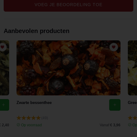
en bij het
VOEG JE BEOORDELING TOE
drinken.
Een echte
aanwinst
Aanbevolen producten
van Evans
& Watson
Zwarte bessenthee
Gree
(49)
€ 2,40
Op voorraad
Vanaf
€ 3,96
Op