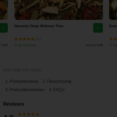
Heavenly Sleep Wellness Thee
Gree
(43)
€ 3,63
Op voorraad
Vanaf
€ 4,09
Op
Snel naar een sectie:
1. Productreviews
2. Omschrijving
3. Productkenmerken
4. FAQ's
Reviews