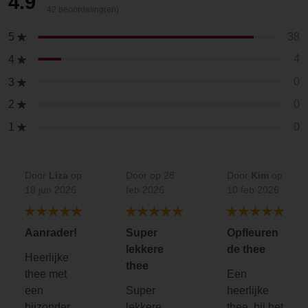
4.9
42 beoordeling(en)
38
5
4
4
0
3
0
2
0
1
Door
Liza
op
Door
op 28
Door
Kim
op
18 jun 2026
feb 2026
10 feb 2026
Aanrader!
Super
Opfleuren
lekkere
de thee
Heerlijke
thee
thee met
Een
een
Super
heerlijke
bijzondere
lekkere
thee, bij het