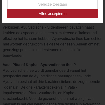
Selectie toestaan
een holistische, traditionele Indiase filosofie. Het aspect dat
bekend staat als Ayurveda in het Westen verwijst naar de
Alles accepteren
eeuwenoude Indiase geneeskunde. Het doel van Ayurveda
is om een ​​evenwichtige staat van lichaam en geest te
verkrijgen. Ayurvedische kruidentheeën bevatten naast
kruiden ook specerijen die een stimulerend of kalmerend
effect op het lichaam hebben. Ayurvedische thee kan echter
niet worden gebruikt om ziektes te genezen. Alleen om het
genezingsproces te ondersteunen en positief te
beïnvloeden.
Vata, Pitta of Kapha - Ayurvedische thee?
Ayurvedische thee wordt gemelangeerd vanuit het
perspectief van de Ayurvedische natuurgeneeskunde.
Ayurveda bestaat uit drie karakteristieken, de zogenoemde
"dosha's". De drie karakteristieken zijn Vata -
impulsenergie, Pitta - vuurkracht, en Kapha -
structuurkracht. Voor de gezondheid en het welzijn van
mensen is het van belang dat de drie dosha's in evenwicht