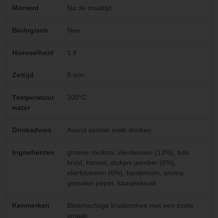
Moment
Na de maaltijd
Biologisch
Nee
Hoeveelheid
1 tl
Zettijd
5 min.
Temperatuur
100°C
water
Drinkadvies
Avond zonder melk drinken
Ingredienten
groene rooibos, vlierbessen (13%), tulsi
kruid, kaneel, stukjes gember (6%),
vlierbloesem (6%), kardemom, aroma,
gemalen peper, kaasjeskruid
Kenmerken
Bloemachtige kruidenthee met een zoete
smaak