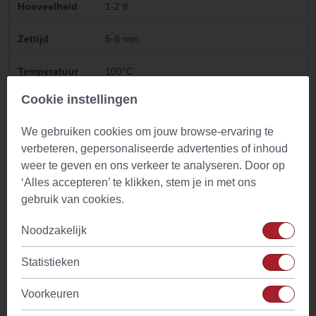
Hoeveelheid
1-2 tl
Zettijd
5-8 min.
Temperatuur
100°C
water
Cookie instellingen
Drinkadvies
Geschikt voor gehele dag. Bijzonder lekker
We gebruiken cookies om jouw browse-ervaring te
voor het slapen gaan
verbeteren, gepersonaliseerde advertenties of inhoud
weer te geven en ons verkeer te analyseren. Door op
Ingredienten
Kamille (Matricaria recutita)
‘Alles accepteren’ te klikken, stem je in met ons
Land
Egypte
gebruik van cookies.
Noodzakelijk
Kenmerken
Heerlijke zachte en zonnige smaak
Statistieken
Tijdstip
Theetijd en avond
Voorkeuren
Cafeine
Geen