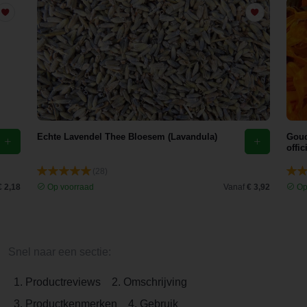
Echte Lavendel Thee Bloesem (Lavandula)
Goud
offic
(28)
€ 2,18
Op voorraad
Vanaf
€ 3,92
Op
Snel naar een sectie:
1. Productreviews
2. Omschrijving
3. Productkenmerken
4. Gebruik