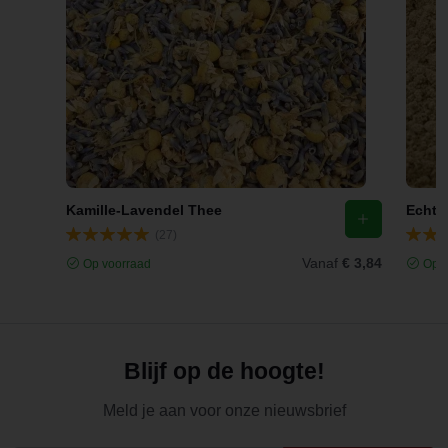
Kamille-Lavendel Thee
(27)
Vanaf
€ 3,84
Op voorraad
Op v
Blijf op de hoogte!
Meld je aan voor onze nieuwsbrief