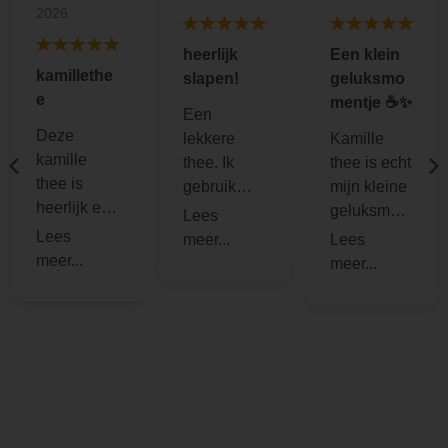
2026
heerlijk
Een klein
kamillethe
slapen!
geluksmo
e
mentje ☕️✨
Een
Deze
lekkere
Kamille
kamille
thee. Ik
thee is echt
thee is
gebruik
mijn kleine
heerlijk en
deze in
geluksmom
goed voor
combinatie
entje op de
een
met
dag ☕️✨.
rustgevend
heavenly
Zodra ik
e maag
sleep voor
een kopje
zeker als je
een
zet, voelt
last hebt
slaapwekk
alles
van [..].
end
meteen
reseltuaat.
rustiger. De
zachte,