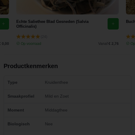
Echte Saliethee Blad Gesneden (Salvia
Buch
Officinalis)
(24)
€ 0,00
Op voorraad
Vanaf
€ 2,76
Op
Productkenmerken
Type
Kruidenthee
Smaakprofiel
Mild en Zoet
Moment
Middagthee
Biologisch
Nee