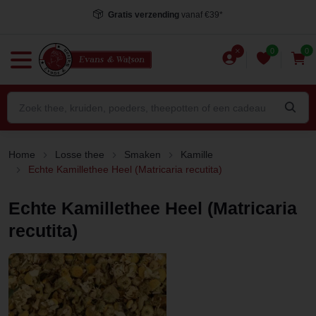
Voor 15.00 uur besteld
, dezelfde dag verstuurd*
0
0
Home
Losse thee
Smaken
Kamille
Echte Kamillethee Heel (Matricaria recutita)
Echte Kamillethee Heel (Matricaria
recutita)