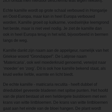
zich omdat men hierdoor beschermd was tegen hekserij.
Echte kamille wordt op grote schaal verbouwd in Hongarije
en Oost-Europa, maar kan in heel Europa verbouwd
worden. Kamille groeit op kalkarme, voedselrijke leemgrond
het beste, maar is niet veel nodig. Je ziet de kamille dan
ook in heel Europa terug in het wild, bijvoorbeeld in bermen
langs de weg.
Kamille dankt zijn naam aan de appelgeur, namelijk van het
Griekse woord “Grondappel”. De Latijnse naam
‘Matericaria’, ook wel moederkruid genoemd, verwijst naar
‘moeder’ en ‘zorg’. Dit is ook hoe kamille bekend staat, als
kruid welke liefde, warmte en licht biedt.
De echte kamille - matricaria recutita - heeft dubbel of
driedubbel geveerde bladeren met spitse punten. Het hoofd
van de plant bestaat uit een heldergele buisbloem met een
krans van witte lintbloemen. De krans van witte lintbloemen
gaat aan het einde van de bloei hangen. De plant wordt