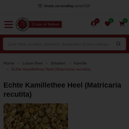
Voor 15.00 uur besteld
, dezelfde dag verstuurd*
0
0
Home
Losse thee
Smaken
Kamille
Echte Kamillethee Heel (Matricaria recutita)
Echte Kamillethee Heel (Matricaria
recutita)