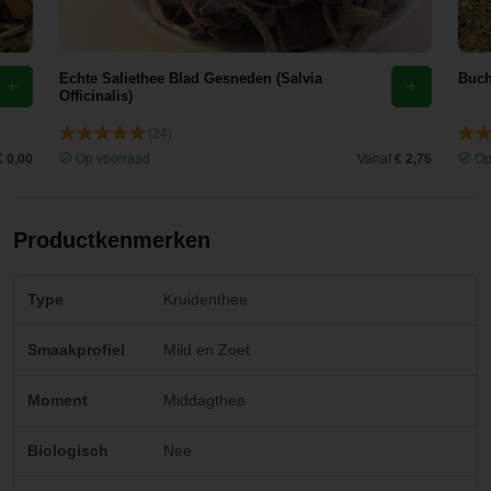
Echte Saliethee Blad Gesneden (Salvia
Buch
Officinalis)
(24)
€ 0,00
Op voorraad
Vanaf
€ 2,76
Op
Productkenmerken
Type
Kruidenthee
Smaakprofiel
Mild en Zoet
Moment
Middagthee
Biologisch
Nee