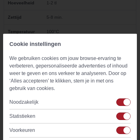
Hoeveelheid
1-2 tl
Zettijd
5-8 min.
Temperatuur
100°C
water
Cookie instellingen
Drinkadvies
Geschikt voor gehele dag. Bijzonder lekker
We gebruiken cookies om jouw browse-ervaring te
voor het slapen gaan
verbeteren, gepersonaliseerde advertenties of inhoud
weer te geven en ons verkeer te analyseren. Door op
Ingredienten
Kamille (Matricaria recutita)
‘Alles accepteren’ te klikken, stem je in met ons
Land
Egypte
gebruik van cookies.
Noodzakelijk
Kenmerken
Heerlijke zachte en zonnige smaak
Statistieken
Tijdstip
Theetijd en avond
Voorkeuren
Cafeine
Geen