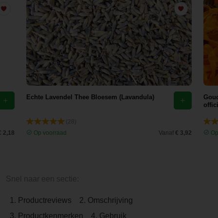
Echte Lavendel Thee Bloesem (Lavandula)
Goud
offic
(28)
€ 2,18
Op voorraad
Vanaf
€ 3,92
Op
Snel naar een sectie:
1. Productreviews
2. Omschrijving
3. Productkenmerken
4. Gebruik