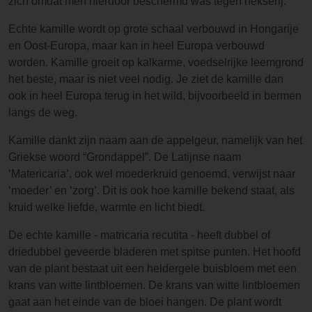
zich omdat men hierdoor beschermd was tegen hekserij.
Echte kamille wordt op grote schaal verbouwd in Hongarije
en Oost-Europa, maar kan in heel Europa verbouwd
worden. Kamille groeit op kalkarme, voedselrijke leemgrond
het beste, maar is niet veel nodig. Je ziet de kamille dan
ook in heel Europa terug in het wild, bijvoorbeeld in bermen
langs de weg.
Kamille dankt zijn naam aan de appelgeur, namelijk van het
Griekse woord “Grondappel”. De Latijnse naam
‘Matericaria’, ook wel moederkruid genoemd, verwijst naar
‘moeder’ en ‘zorg’. Dit is ook hoe kamille bekend staat, als
kruid welke liefde, warmte en licht biedt.
De echte kamille - matricaria recutita - heeft dubbel of
driedubbel geveerde bladeren met spitse punten. Het hoofd
van de plant bestaat uit een heldergele buisbloem met een
krans van witte lintbloemen. De krans van witte lintbloemen
gaat aan het einde van de bloei hangen. De plant wordt