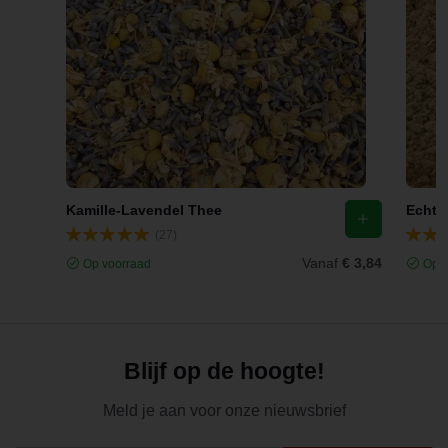
Kamille-Lavendel Thee
(27)
Vanaf
€ 3,84
Op voorraad
Op v
Blijf op de hoogte!
Meld je aan voor onze nieuwsbrief