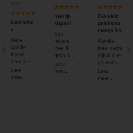
2026
heerlijk
Een klein
kamillethe
slapen!
geluksmo
e
mentje ☕️✨
Een
Deze
lekkere
Kamille
kamille
thee. Ik
thee is echt
thee is
gebruik
mijn kleine
heerlijk en
deze in
geluksmom
goed voor
combinatie
entje op de
een
met
dag ☕️✨.
rustgevend
heavenly
Zodra ik
e maag
sleep voor
een kopje
zeker als je
een
zet, voelt
last hebt
slaapwekk
alles
van [..].
end
meteen
reseltuaat.
rustiger. De
zachte,