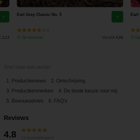
Earl Grey Classic No. 5
Earl
(13)
€ 3,13
Op voorraad
Vanaf
€ 4,05
Op
Snel naar een sectie:
1. Productreviews
2. Omschrijving
3. Productkenmerken
4. De beste keuze voor mij
5. Bewaaradvies
6. FAQ's
Reviews
4.8
21 beoordeling(en)