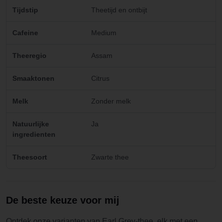
Tijdstip
Theetijd en ontbijt
Cafeine
Medium
Theeregio
Assam
Smaaktonen
Citrus
Melk
Zonder melk
Natuurlijke
Ja
ingredienten
Theesoort
Zwarte thee
De beste keuze voor mij
Ontdek onze varianten van Earl Grey-thee, elk met een