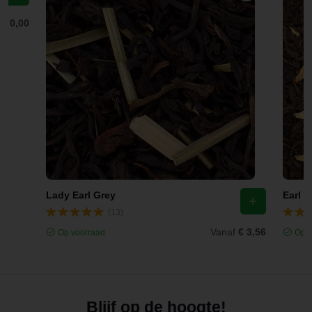
f
€ 0,00
Lady Earl Grey
Earl G
(13)
Vanaf
€ 3,56
Op voorraad
Op v
Blijf op de hoogte!