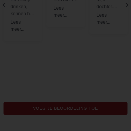
drinken,
other earl
dochter.
kennen het
gery tea's
Heerlijke
specifieke
thee
Earl Grey
bitterheid
wat zich
mee brengt
van de
Bergamot
wat vaak
een beetje
als
overheerse
nd wordt
geschreven
VOEG JE BEOORDELING TOE
. Echter
heeft deze
Earl Grey