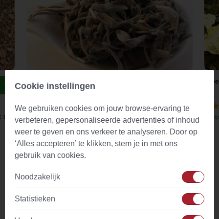
Echte Saliethee Blad Gesneden (Salvia
Gree
Cookie instellingen
Officinalis)
(24)
We gebruiken cookies om jouw browse-ervaring te
€ 1,91
Op voorraad
Vanaf
€ 2,76
Op
verbeteren, gepersonaliseerde advertenties of inhoud
weer te geven en ons verkeer te analyseren. Door op
‘Alles accepteren’ te klikken, stem je in met ons
Productkenmerken
gebruik van cookies.
Noodzakelijk
Type
Zwarte thee
Statistieken
Smaakprofiel
Fris en Krachtig