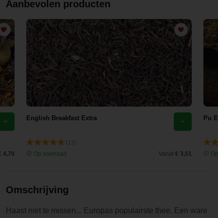
Aanbevolen producten
Superiour
de zelfde
smaak
minus de
hardere
nasmaak.
Het is een
onwijze
lekkere
Earl Grey
English Breakfast Extra
Pu E
(13)
€ 4,70
Op voorraad
Vanaf
€ 3,51
Op
Omschrijving
Haast niet te missen... Europas populairste thee. Een ware