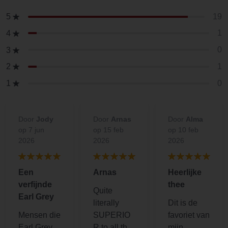
19
5
1
4
0
3
1
2
0
1
Door
Jody
Door
Arnas
Door
Alma
op 7 jun
op 15 feb
op 10 feb
2026
2026
2026
Een
Arnas
Heerlijke
verfijnde
thee
Quite
Earl Grey
literally
Dit is de
Mensen die
SUPERIO
favoriet van
Earl Grey
R to all the
mijn